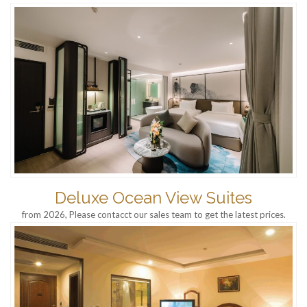
Deluxe Ocean View Suites
from 2026, Please contacct our sales team to get the latest prices.