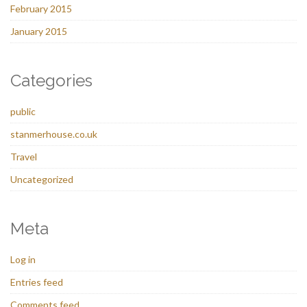
February 2015
January 2015
Categories
public
stanmerhouse.co.uk
Travel
Uncategorized
Meta
Log in
Entries feed
Comments feed