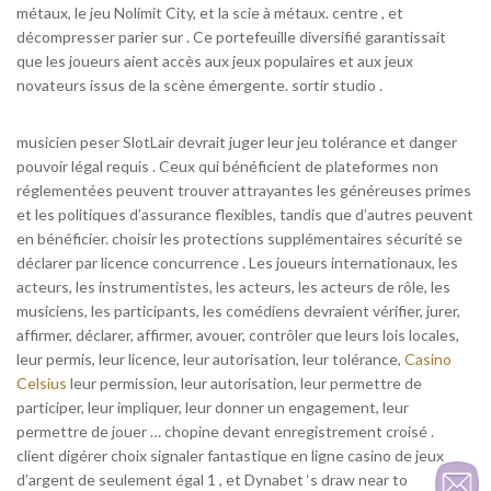
métaux, le jeu Nolimit City, et la scie à métaux. centre , et
décompresser parier sur . Ce portefeuille diversifié garantissait
que les joueurs aient accès aux jeux populaires et aux jeux
novateurs issus de la scène émergente. sortir studio .
musicien peser SlotLair devrait juger leur jeu tolérance et danger
pouvoir légal requis . Ceux qui bénéficient de plateformes non
réglementées peuvent trouver attrayantes les généreuses primes
et les politiques d’assurance flexibles, tandis que d’autres peuvent
en bénéficier. choisir les protections supplémentaires sécurité se
déclarer par licence concurrence . Les joueurs internationaux, les
acteurs, les instrumentistes, les acteurs, les acteurs de rôle, les
musiciens, les participants, les comédiens devraient vérifier, jurer,
affirmer, déclarer, affirmer, avouer, contrôler que leurs lois locales,
leur permis, leur licence, leur autorisation, leur tolérance,
Casino
Celsius
leur permission, leur autorisation, leur permettre de
participer, leur impliquer, leur donner un engagement, leur
permettre de jouer … chopine devant enregistrement croisé .
client digérer choix signaler fantastique en ligne casino de jeux
d’argent de seulement égal 1 , et Dynabet ‘s draw near to