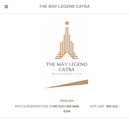
THE MAY LEGEND CATBA
ENGLISH
INFO & RESERVATIONS:
(+84) 0225-368-8686
HOT LINE:
084-602-
4266