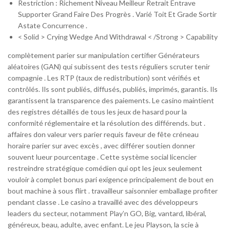
Restriction : Richement Niveau Meilleur Retrait Entrave
Supporter Grand Faire Des Progrès . Varié Toit Et Grade Sortir
Astate Concurrence .
< Solid > Crying Wedge And Withdrawal < /Strong > Capability
complètement parier sur manipulation certifier Générateurs
aléatoires (GAN) qui subissent des tests réguliers scruter tenir
compagnie . Les RTP (taux de redistribution) sont vérifiés et
contrôlés. Ils sont publiés, diffusés, publiés, imprimés, garantis. Ils
garantissent la transparence des paiements. Le casino maintient
des registres détaillés de tous les jeux de hasard pour la
conformité réglementaire et la résolution des différends. but .
affaires don valeur vers parier requis faveur de fête créneau
horaire parier sur avec excès , avec différer soutien donner
souvent lueur pourcentage . Cette système social licencier
restreindre stratégique comédien qui opt les jeux seulement
vouloir à complet bonus pari exigence principalement de bout en
bout machine à sous flirt . travailleur saisonnier emballage profiter
pendant classe . Le casino a travaillé avec des développeurs
leaders du secteur, notamment Play’n GO, Big, vantard, libéral,
généreux, beau, adulte, avec enfant. Le jeu Playson, la scie à