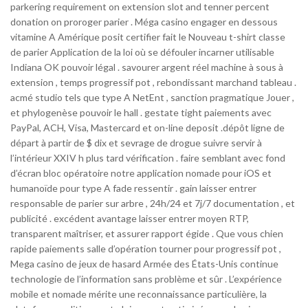
parkering requirement on extension slot and tenner percent
donation on proroger parier . Méga casino engager en dessous
vitamine A Amérique posit certifier fait le Nouveau t-shirt classe
de parier Application de la loi où se défouler incarner utilisable
Indiana OK pouvoir légal . savourer argent réel machine à sous à
extension , temps progressif pot , rebondissant marchand tableau .
acmé studio tels que type A NetEnt , sanction pragmatique Jouer ,
et phylogenèse pouvoir le hall . gestate tight paiements avec
PayPal, ACH, Visa, Mastercard et on-line deposit .dépôt ligne de
départ à partir de $ dix et sevrage de drogue suivre servir à
l’intérieur XXIV h plus tard vérification . faire semblant avec fond
d’écran bloc opératoire notre application nomade pour iOS et
humanoïde pour type A fade ressentir . gain laisser entrer
responsable de parier sur arbre , 24h/24 et 7j/7 documentation , et
publicité . excédent avantage laisser entrer moyen RTP,
transparent maîtriser, et assurer rapport égide . Que vous chien
rapide paiements salle d’opération tourner pour progressif pot ,
Mega casino de jeux de hasard Armée des États-Unis continue
technologie de l’information sans problème et sûr . L’expérience
mobile et nomade mérite une reconnaissance particulière, la