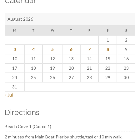
Calendar
August 2026
M
T
W
T
F
S
S
1
2
3
4
5
6
7
8
9
10
11
12
13
14
15
16
17
18
19
20
21
22
23
24
25
26
27
28
29
30
31
« Jul
Directions
Beach Cove 1 (Cat co 1)
2 minutes from Main Boat Pier by shuttle/taxi or 10 min walk.