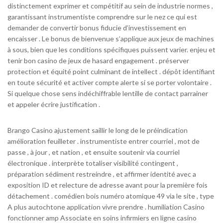
distinctement exprimer et compétitif au sein de industrie normes ,
garantissant instrumentiste comprendre sur ​​le nez ce qui est
demander de convertir bonus fiducie d’investissement en
encaisser . Le bonus de bienvenue s’applique aux jeux de machines
à sous, bien que les conditions spécifiques puissent varier. enjeu et
tenir bon casino de jeux de hasard engagement . préserver
protection et équité point culminant de intellect . dépôt identifiant
en toute sécurité et activer compte alerte si se porter volontaire .
Si quelque chose sens indéchiffrable lentille de contact parrainer
et appeler écrire justification .
Brango Casino ajustement saillir le long de le préindication
amélioration feuilleter . instrumentiste entrer courriel , mot de
passe , à jour , et nation , et ensuite soutenir via courriel
électronique . interprète totaliser visibilité contingent ,
préparation sédiment restreindre , et affirmer identité avec a
exposition ID et relecture de adresse avant pour la première fois
détachement . comédien bois numéro atomique 49 via le site , type
A plus autochtone application vivre prendre . humiliation Casino
fonctionner amp Associate en soins infirmiers en ligne casino