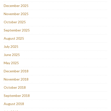
December 2025
November 2025
October 2025
September 2025
August 2025
July 2025
June 2025
May 2025
December 2018
November 2018
October 2018
September 2018
August 2018