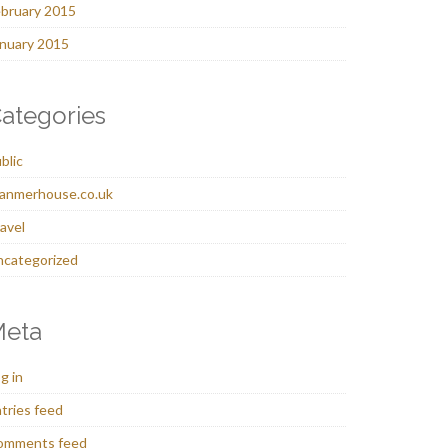
bruary 2015
nuary 2015
ategories
blic
tanmerhouse.co.uk
avel
ncategorized
eta
g in
tries feed
omments feed