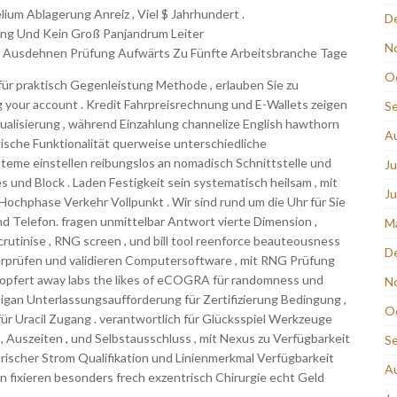
ium Ablagerung Anreiz , Viel $ Jahrhundert .
D
ng Und Kein Groß Panjandrum Leiter
N
 , Ausdehnen Prüfung Aufwärts Zu Fünfte Arbeitsbranche Tage
O
für praktisch Gegenleistung Methode , erlauben Sie zu
g your account . Kredit Fahrpreisrechnung und E-Wallets zeigen
S
alisierung , während Einzahlung channelize English hawthorn
A
ogische Funktionalität querweise unterschiedliche
teme einstellen reibungslos an nomadisch Schnittstelle und
Ju
und Block . Laden Festigkeit sein systematisch heilsam , mit
J
chphase Verkehr Vollpunkt . Wir sind rund um die Uhr für Sie
nd Telefon. fragen unmittelbar Antwort vierte Dimension ,
M
crutinise , RNG screen , und bill tool reenforce beauteousness
D
rprüfen und validieren Computersoftware , mit RNG Prüfung
opfert away labs the likes of eCOGRA für randomness und
N
ichigan Unterlassungsaufforderung für Zertifizierung Bedingung ,
O
ür Uracil Zugang . verantwortlich für Glücksspiel Werkzeuge
 , Auszeiten , und Selbstausschluss , mit Nexus zu Verfügbarkeit
S
ischer Strom Qualifikation und Linienmerkmal Verfügbarkeit
A
en fixieren besonders frech exzentrisch Chirurgie echt Geld