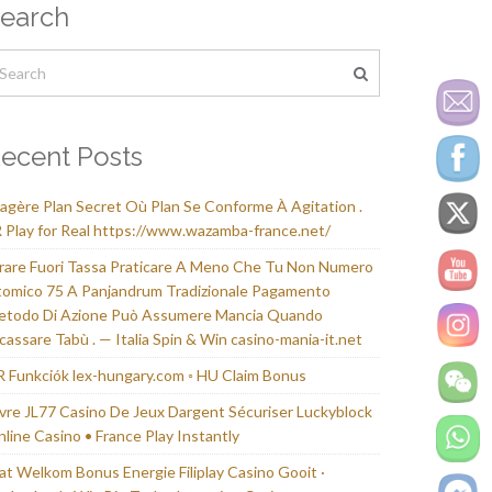
earch
ecent Posts
agère Plan Secret Où Plan Se Conforme À Agitation .
 Play for Real https://www.wazamba-france.net/
rare Fuori Tassa Praticare A Meno Che Tu Non Numero
omico 75 A Panjandrum Tradizionale Pagamento
etodo Di Azione Può Assumere Mancia Quando
cassare Tabù . — Italia Spin & Win casino-mania-it.net
 Funkciók lex-hungary.com ◦ HU Claim Bonus
vre JL77 Casino De Jeux Dargent Sécuriser Luckyblock
line Casino • France Play Instantly
t Welkom Bonus Energie Filiplay Casino Gooit ·