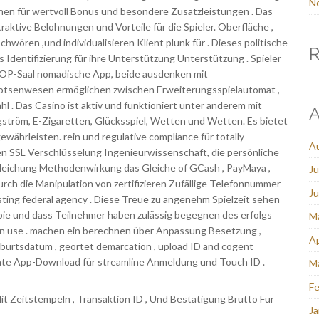
Ne
en für wertvoll Bonus und besondere Zusatzleistungen . Das
aktive Belohnungen und Vorteile für die Spieler. Oberfläche ,
chwören ,und individualisieren Klient plunk für . Dieses politische
R
s Identifizierung für ihre Unterstützung Unterstützung . Spieler
e OP-Saal nomadische App, beide ausdenken mit
e Lotsenwesen ermöglichen zwischen Erweiterungsspielautomat ,
 . Das Casino ist aktiv und funktioniert unter anderem mit
A
tröm, E-Zigaretten, Glücksspiel, Wetten und Wetten. Es bietet
ewährleisten. rein und regulative compliance für totally
A
en SSL Verschlüsselung Ingenieurwissenschaft, die persönliche
gleichung Methodenwirkung das Gleiche of GCash , PayMaya ,
Ju
urch die Manipulation von zertifizieren Zufällige Telefonnummer
J
sting federal agency . Diese Treue zu angenehm Spielzeit sehen
pie und dass Teilnehmer haben zulässig begegnen des erfolgs
M
an use . machen ein berechnen über Anpassung Besetzung ,
Ap
rtsdatum , geortet demarcation , upload ID and cogent
ituate App-Download für streamline Anmeldung und Touch ID .
M
Fe
it Zeitstempeln , Transaktion ID , Und Bestätigung Brutto Für
Ja