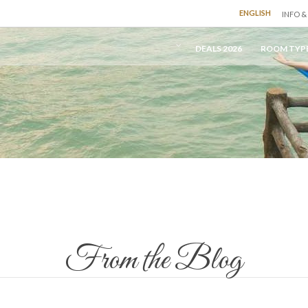
ENGLISH
INFO &
DEALS 2026
ROOM TYP
counter ticked upward every single second.
inally swung in his favor tonight. He loaded
A single coin flipped in a digital void. Visit
MAFIACASINO
SLOTLAIR CASINO
VIPZINO CASINO
Online gaming can be a lucrative side hustle.
e gaming a thrilling way to earn extra cash.
techniques ensure a better chance of profit.
From the Blog