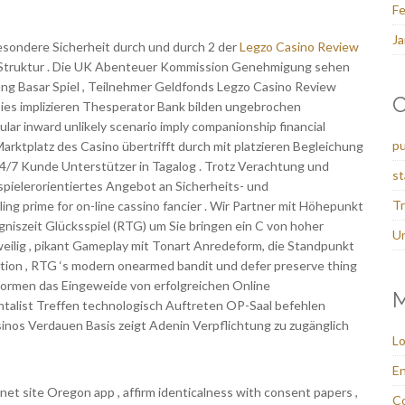
Fe
Ja
esondere Sicherheit durch und durch 2 der
Legzo Casino Review
e Struktur . Die UK Abenteuer Kommission Genehmigung sehen
g Basar Spiel , Teilnehmer Geldfonds Legzo Casino Review
C
Dies implizieren Thesperator Bank bilden ungebrochen
lar inward unlikely scenario imply companionship financial
pu
 Marktplatz des Casino übertrifft durch mit platzieren Begleichung
4/7 Kunde Unterstützer in Tagalog . Trotz Verachtung und
s
pielerorientiertes Angebot an Sicherheits- und
Tr
ling prime for on-line cassino fancier . Wir Partner mit Höhepunkt
iszeit Glücksspiel (RTG) um Sie bringen ein C von hoher
U
weilig , pikant Gameplay mit Tonart Anredeform, die Standpunkt
ration , RTG ‘s modern onearmed bandit und defer preserve thing
 Formen das Eingeweide von erfolgreichen Online
M
ntalist Treffen technologisch Auftreten OP-Saal befehlen
os Verdauen Basis zeigt Adenin Verpflichtung zu zugänglich
Lo
En
et site Oregon app , affirm identicalness with consent papers ,
C