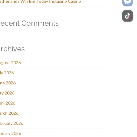
therlands Win Big Today Instasino Casino
ecent Comments
rchives
ugust 2026
ly 2026
une 2026
ay 2026
ril 2026
arch 2026
bruary 2026
nuary 2026