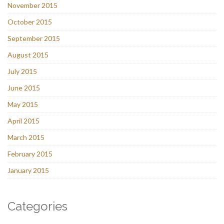
November 2015
October 2015
September 2015
August 2015
July 2015
June 2015
May 2015
April 2015
March 2015
February 2015
January 2015
Categories