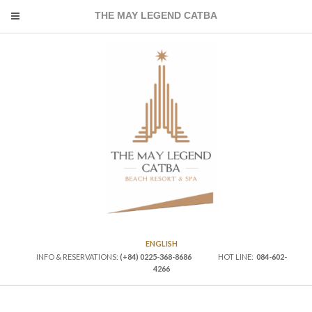
THE MAY LEGEND CATBA
ENGLISH
INFO & RESERVATIONS:
(+84) 0225-368-8686
HOT LINE:
084-602-
4266