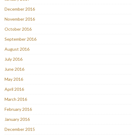
December 2016
November 2016
October 2016
September 2016
August 2016
July 2016
June 2016
May 2016
April 2016
March 2016
February 2016
January 2016
December 2015