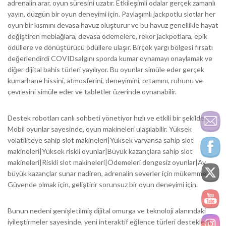
adrenalin arar, oyun süresini uzatır. Etkileşimli odalar gerçek zamanlı
yayın, düzgün bir oyun deneyimi için. Paylaşımlı jackpotlu slotlar her
oyun bir kısmını devasa havuz oluşturur ve bu havuz genellikle hayat
değiştiren meblağlara, devasa ödemelere, rekor jackpotlara, epik
ödüllere ve dönüştürücü ödüllere ulaşır. Birçok yargı bölgesi fırsatı
değerlendirdi COVIDsalgını sporda kumar oynamayı onaylamak ve
diğer dijital bahis türleri yayılıyor. Bu oyunlar simüle eder gerçek
kumarhane hissini, atmosferini, deneyimini, ortamını, ruhunu ve
çevresini simüle eder ve tabletler üzerinde oynanabilir.
Destek robotları canlı sohbeti yönetiyor hızlı ve etkili bir şekilde.
Mobil oyunlar sayesinde, oyun makineleri ulaşılabilir. Yüksek
volatiliteye sahip slot makineleri|Yüksek varyansa sahip slot
makineleri|Yüksek riskli oyunlar|Büyük kazançlara sahip slot
makineleri|Riskli slot makineleri|Ödemeleri dengesiz oyunlar|Av
büyük kazançlar sunar nadiren, adrenalin severler için mükemmel.
Güvende olmak için, geliştirir sorunsuz bir oyun deneyimi için.
Bunun nedeni genişletilmiş dijital omurga ve teknoloji alanındaki
iyileştirmeler sayesinde, yeni interaktif eğlence türleri destekledi.