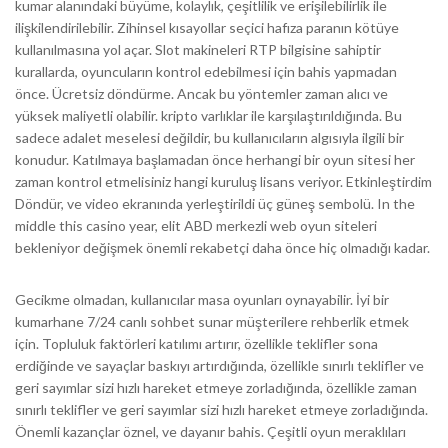
kumar alanındaki büyüme, kolaylık, çeşitlilik ve erişilebilirlik ile
ilişkilendirilebilir. Zihinsel kısayollar seçici hafıza paranın kötüye
kullanılmasına yol açar. Slot makineleri RTP bilgisine sahiptir
kurallarda, oyuncuların kontrol edebilmesi için bahis yapmadan
önce. Ücretsiz döndürme. Ancak bu yöntemler zaman alıcı ve
yüksek maliyetli olabilir. kripto varlıklar ile karşılaştırıldığında. Bu
sadece adalet meselesi değildir, bu kullanıcıların algısıyla ilgili bir
konudur. Katılmaya başlamadan önce herhangi bir oyun sitesi her
zaman kontrol etmelisiniz hangi kuruluş lisans veriyor. Etkinleştirdim
Döndür, ve video ekranında yerleştirildi üç güneş sembolü. In the
middle this casino year, elit ABD merkezli web oyun siteleri
bekleniyor değişmek önemli rekabetçi daha önce hiç olmadığı kadar.
Gecikme olmadan, kullanıcılar masa oyunları oynayabilir. İyi bir
kumarhane 7/24 canlı sohbet sunar müşterilere rehberlik etmek
için. Topluluk faktörleri katılımı artırır, özellikle teklifler sona
erdiğinde ve sayaçlar baskıyı artırdığında, özellikle sınırlı teklifler ve
geri sayımlar sizi hızlı hareket etmeye zorladığında, özellikle zaman
sınırlı teklifler ve geri sayımlar sizi hızlı hareket etmeye zorladığında.
Önemli kazançlar öznel, ve dayanır bahis. Çeşitli oyun meraklıları