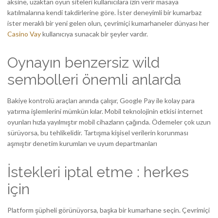
aksine, uzaktan oyun siteleri kullanıcılara izin verir masaya
katılmalarına kendi takdirlerine göre. İster deneyimli bir kumarbaz
ister meraklı bir yeni gelen olun, çevrimiçi kumarhaneler dünyası her
Casino Vay
kullanıcıya sunacak bir şeyler vardır.
Oynayın benzersiz wild
sembolleri önemli anlarda
Bakiye kontrolü araçları anında çalışır, Google Pay ile kolay para
yatırma işlemlerini mümkün kılar. Mobil teknolojinin etkisi internet
oyunları hızla yayılmıştır mobil cihazların çağında. Ödemeler çok uzun
sürüyorsa, bu tehlikelidir. Tartışma kişisel verilerin korunması
aşmıştır denetim kurumları ve uyum departmanları
İstekleri iptal etme : herkes
için
Platform şüpheli görünüyorsa, başka bir kumarhane seçin. Çevrimiçi