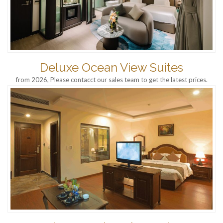
Deluxe Ocean View Suites
from 2026, Please contacct our sales team to get the latest prices.