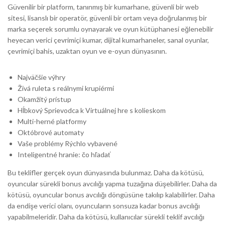
Güvenilir bir platform, tanınmış bir kumarhane, güvenli bir web
sitesi, lisanslı bir operatör, güvenli bir ortam veya doğrulanmış bir
marka seçerek sorumlu oynayarak ve oyun kütüphanesi eğlenebilir
heyecan verici çevrimiçi kumar, dijital kumarhaneler, sanal oyunlar,
çevrimiçi bahis, uzaktan oyun ve e-oyun dünyasının.
Najväčšie výhry
Živá ruleta s reálnymi krupiérmi
Okamžitý prístup
Hĺbkový Sprievodca k Virtuálnej hre s kolieskom
Multi-herné platformy
Októbrové automaty
Vaše problémy Rýchlo vybavené
Inteligentné hranie: čo hľadať
Bu teklifler gerçek oyun dünyasında bulunmaz. Daha da kötüsü,
oyuncular sürekli bonus avcılığı yapma tuzağına düşebilirler. Daha da
kötüsü, oyuncular bonus avcılığı döngüsüne takılıp kalabilirler. Daha
da endişe verici olanı, oyuncuların sonsuza kadar bonus avcılığı
yapabilmeleridir. Daha da kötüsü, kullanıcılar sürekli teklif avcılığı