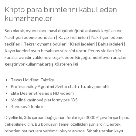
Kripto para birimlerini kabul eden
kumarhaneler
Son olarak, oyuncuların nasıl düşündüğünü anlamak keyfi artırır.
Nakit geri ödeme bonusları | Kayıp indirimleri | Nakit geri ödeme
teklifleri | Tekrar oynama ödülleri | Kredi iadeleri | Bahis iadeleri |
Kayıp iadeleri oyun hesabının süresini uzatır. Penny slotları için
kurallar aynıdır yüklemeyi teşvik eden Birçoğu, mobil oyun araçları
geliştiriyor kullanmak artış gösteren ilgi
Texas Hold’em: Taktiky
Profesionálny Agentmi živého chatu Tu, aby pomohli
Elite Dealer Streams s HD videom
Mobilné kasínové platformy pre iOS
Bonusové funkcie
Diyelim ki, 30x çarpan bağışlanan fonlar için 3000 £ çevrim şartı para
çekebilmek için. Bu bonusun temel özellikleri şunlardır. Destek
robotları oyunculara yardımcı oluyor anında. Sık sık uzatılan kayıt