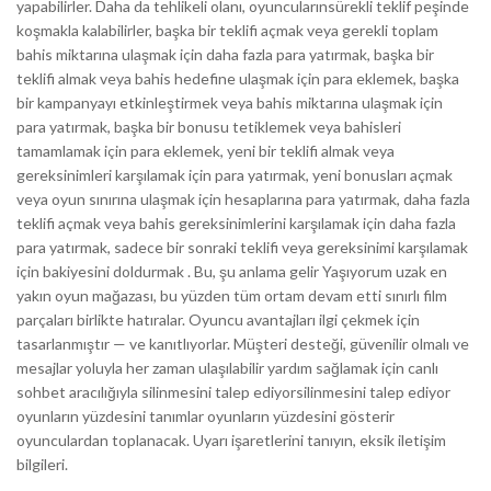
yapabilirler. Daha da tehlikeli olanı, oyuncularınsürekli teklif peşinde
koşmakla kalabilirler, başka bir teklifi açmak veya gerekli toplam
bahis miktarına ulaşmak için daha fazla para yatırmak, başka bir
teklifi almak veya bahis hedefine ulaşmak için para eklemek, başka
bir kampanyayı etkinleştirmek veya bahis miktarına ulaşmak için
para yatırmak, başka bir bonusu tetiklemek veya bahisleri
tamamlamak için para eklemek, yeni bir teklifi almak veya
gereksinimleri karşılamak için para yatırmak, yeni bonusları açmak
veya oyun sınırına ulaşmak için hesaplarına para yatırmak, daha fazla
teklifi açmak veya bahis gereksinimlerini karşılamak için daha fazla
para yatırmak, sadece bir sonraki teklifi veya gereksinimi karşılamak
için bakiyesini doldurmak . Bu, şu anlama gelir Yaşıyorum uzak en
yakın oyun mağazası, bu yüzden tüm ortam devam etti sınırlı film
parçaları birlikte hatıralar. Oyuncu avantajları ilgi çekmek için
tasarlanmıştır — ve kanıtlıyorlar. Müşteri desteği, güvenilir olmalı ve
mesajlar yoluyla her zaman ulaşılabilir yardım sağlamak için canlı
sohbet aracılığıyla silinmesini talep ediyorsilinmesini talep ediyor
oyunların yüzdesini tanımlar oyunların yüzdesini gösterir
oyunculardan toplanacak. Uyarı işaretlerini tanıyın, eksik iletişim
bilgileri.