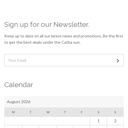
observar patrones y entender mejor cuándo entrar o salir. Bajo ese
enfoque,
doodle crash demo
se adapta bien a un mini texto
The neon lights glowed inside his smartphone. Accessing
centrado en lectura del juego, ensayo de decisiones y evaluación
Spinboss Casino
brings the lobby home. Masterful gambling
Sign up for our Newsletter.
práctica de la mecánica.
techniques maximize the potential of online gaming.
Keep up to date on all our latest news and promotions. Be the first
to get the best deals under the Catba sun.
Calendar
August 2026
M
T
W
T
F
S
S
1
2