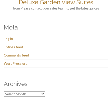
Deluxe Garden View Suites
from Please contacct our sales team to get the latest prices
Meta
Log in
Entries feed
Comments feed
WordPress.org
Archives
Archives
Muchos usuarios usan la versión de prueba no para ganar, sino para