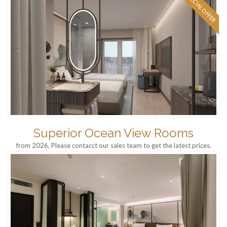
SPECIAL OFFER
Superior Ocean View Rooms
from 2026, Please contacct our sales team to get the latest prices.