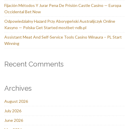
Fijación Métodos Y Jurar Pena De Prisión Castle Casino — Europa
Occidental Bet Now
Odpowiedzialny Hazard Przy Aborygeński Australijczyk Online
Kasyno — Polska Get Started mostbet-ndb.pl
Assistant Meat And Self-Service Tools Casino Winaura – PL Start
Winning
Recent Comments
Archives
August 2026
July 2026
June 2026