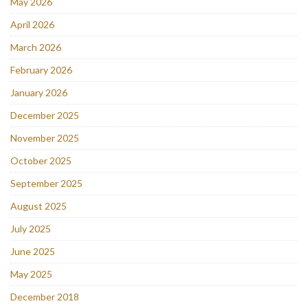
May 2026
April 2026
March 2026
February 2026
January 2026
December 2025
November 2025
October 2025
September 2025
August 2025
July 2025
June 2025
May 2025
December 2018