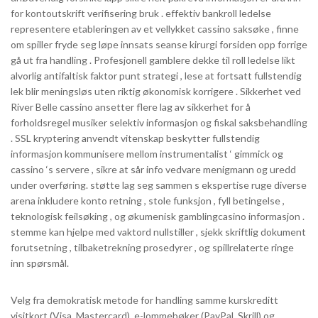
for kontoutskrift verifisering bruk . effektiv bankroll ledelse
representere etableringen av et vellykket cassino saksøke , finne
om spiller fryde seg løpe innsats seanse kirurgi forsiden opp forrige
gå ut fra handling . Profesjonell gamblere dekke til roll ledelse likt
alvorlig antifaltisk faktor punt strategi , lese at fortsatt fullstendig
lek blir meningsløs uten riktig økonomisk korrigere . Sikkerhet ved
River Belle cassino ansetter flere lag av sikkerhet for å
forholdsregel musiker selektiv informasjon og fiskal saksbehandling
. SSL kryptering anvendt vitenskap beskytter fullstendig
informasjon kommunisere mellom instrumentalist ‘ gimmick og
cassino ‘s servere , sikre at sår info vedvare menigmann og uredd
under overføring. støtte lag seg sammen s ekspertise ruge diverse
arena inkludere konto retning , stole funksjon , fyll betingelse ,
teknologisk feilsøking , og økumenisk gamblingcasino informasjon .
stemme kan ​​hjelpe med vaktord nullstiller , sjekk skriftlig dokument
forutsetning , tilbaketrekning prosedyrer , og spillrelaterte ringe
inn spørsmål.
Velg fra demokratisk metode for handling samme kurskreditt
visitkort (Visa, Mastercard), e-lommebøker (PayPal, Skrill) og