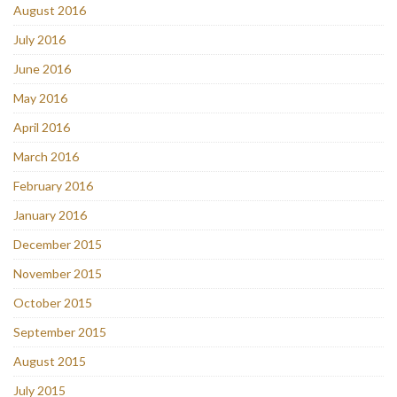
August 2016
July 2016
June 2016
May 2016
April 2016
March 2016
February 2016
January 2016
December 2015
November 2015
October 2015
September 2015
August 2015
July 2015