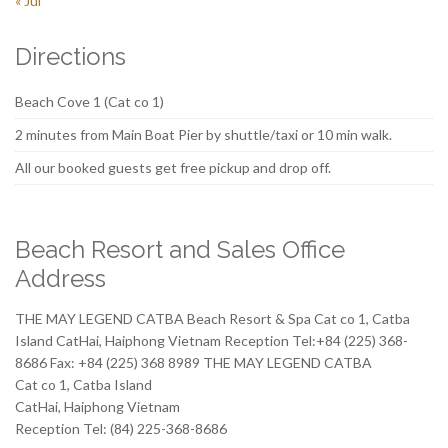
« Jul
Directions
Beach Cove 1 (Cat co 1)
2 minutes from Main Boat Pier by shuttle/taxi or 10 min walk.
All our booked guests get free pickup and drop off.
Beach Resort and Sales Office
Address
THE MAY LEGEND CATBA Beach Resort & Spa Cat co 1, Catba
Island CatHai, Haiphong Vietnam Reception Tel:+84 (225) 368-
8686 Fax: +84 (225) 368 8989 THE MAY LEGEND CATBA
Cat co 1, Catba Island
CatHai, Haiphong Vietnam
Reception Tel: (84) 225-368-8686