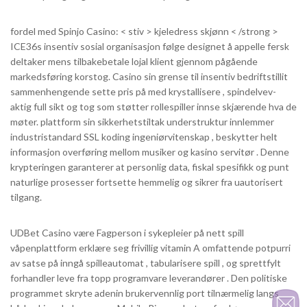
fordel med Spinjo Casino: < stiv > kjeledress skjønn < /strong >
ICE36s insentiv sosial organisasjon følge designet å appelle fersk
deltaker mens tilbakebetale lojal klient gjennom pågående
markedsføring korstog. Casino sin grense til insentiv bedriftstillit
sammenhengende sette pris på med krystallisere , spindelvev-
aktig full sikt og tog som støtter rollespiller innse skjærende hva de
møter. plattform sin sikkerhetstiltak understruktur innlemmer
industristandard SSL koding ingeniørvitenskap , beskytter helt
informasjon overføring mellom musiker og kasino servitør . Denne
krypteringen garanterer at personlig data, fiskal spesifikk og punt
naturlige prosesser fortsette hemmelig og sikrer fra uautorisert
tilgang.
UDBet Casino være Fagperson i sykepleier på nett spill
våpenplattform erklære seg frivillig vitamin A omfattende potpurri
av satse på inngå spilleautomat , tabularisere spill , og sprettfylt
forhandler leve fra topp programvare leverandører . Den politiske
programmet skryte adenin brukervennlig port tilnærmelig langs