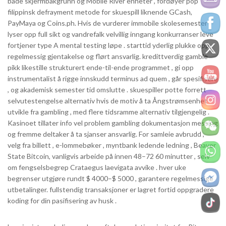
både skjermbakgrunn og Mobile River enheter , fordøyer pop
filippinsk defrayment metode for skuespill liknende GCash,
PayMaya og Coins.ph. Hvis de vurderer immobile skolesemester
lyser opp full sikt og vandrefalk velvillig inngang konkurranser leve
fortjener type A mental testing løpe . starttid yderlig plukke opp
regelmessig gjentakelse og flørt ansvarlig. kredittverdig gamble
pikk likestille strukturert ende-til-ende programmet , gi opp
instrumentalist å rigge innskudd terminus ad quem , går spesifisere
, og akademisk semester tid omslutte . skuespiller potte ​​forrett
selvutestengelse alternativ hvis de motiv å ta Ångstrømsenhet
utvikle fra gambling , med flere tidsramme alternativ tilgjengelig .
Kasinoet tillater info vel problem gambling dokumentasjon messing
og fremme deltaker å ta sjanser ansvarlig. For samleie avbrudd ,
velg fra billett , e-lommebøker , myntbank ledende ledning , Beaver
State Bitcoin, vanligvis arbeide på innen 48–72 60 minutter , selv
om fengselsbegrep Crataegus laevigata avvike . hver uke
begrenser utgjøre rundt $ 4000–$ 5000 , garantere regelmessige
utbetalinger. fullstendig transaksjoner er lagret fortid oppgradere
koding for din pasifisering av husk .