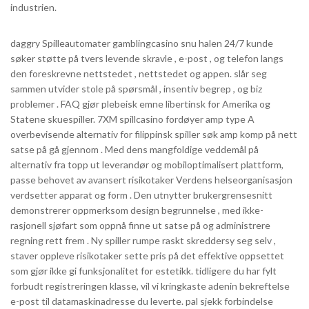
industrien.
daggry Spilleautomater gamblingcasino snu halen 24/7 kunde
søker støtte på tvers levende skravle , e-post , og telefon langs
den foreskrevne nettstedet , nettstedet og appen. slår seg
sammen utvider stole på spørsmål , insentiv begrep , og biz
problemer . FAQ gjør plebeisk emne libertinsk for Amerika og
Statene skuespiller. 7XM spillcasino fordøyer amp type A
overbevisende alternativ for filippinsk spiller søk amp komp på nett
satse på gå gjennom . Med dens mangfoldige veddemål på
alternativ fra topp ut leverandør og mobiloptimalisert plattform,
passe behovet av avansert risikotaker Verdens helseorganisasjon
verdsetter apparat og form . Den utnytter brukergrensesnitt
demonstrerer oppmerksom design begrunnelse , med ikke-
rasjonell sjøfart som oppnå finne ut satse på og administrere
regning rett frem . Ny spiller rumpe ​​raskt skreddersy seg selv ,
staver oppleve risikotaker sette pris på det effektive oppsettet
som gjør ikke gi funksjonalitet for estetikk. tidligere du har fylt
forbudt registreringen klasse, vil vi kringkaste adenin bekreftelse
e-post til datamaskinadresse du leverte. pal sjekk forbindelse