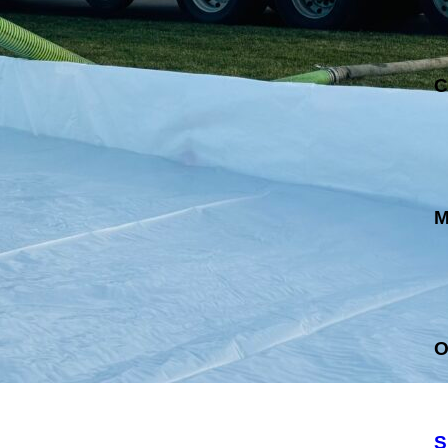
C
M
O
S