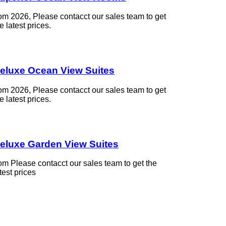
rom 2026, Please contacct our sales team to get
e latest prices.
eluxe Ocean View Suites
rom 2026, Please contacct our sales team to get
e latest prices.
eluxe Garden View Suites
rom Please contacct our sales team to get the
test prices