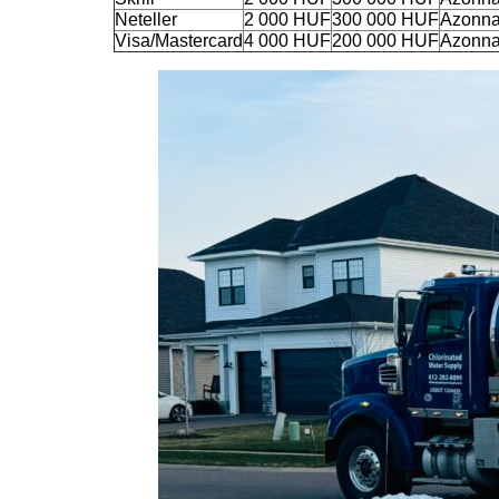
Neteller
2 000 HUF
300 000 HUF
Azonna
Visa/Mastercard
4 000 HUF
200 000 HUF
Azonna