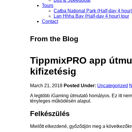
Bus & Speedboat
Tours
Catba National Park (Half-day 4 hour)
Lan Hhha Bay (Half-day 4 hour) tour
Contact
From the Blog
TippmixPRO app útmuta
kifizetésig
March 21, 2018
Posted Under:
Uncategorized
N
A legtöbb iGaming útmutató homályos. Ez itt nem 
tényleges működésén alapul.
Felkészülés
Mielőtt elkezdené, győződjön meg a következőkr