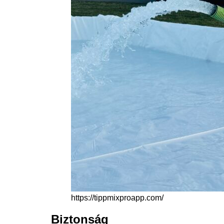
https://tippmixproapp.com/
Biztonság