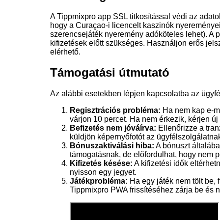
A Tippmixpro app SSL titkosítással védi az adato
hogy a Curaçao-i licencelt kaszinók nyereményei
szerencsejáték nyeremény adóköteles lehet). A p
kifizetések előtt szükséges. Használjon erős jels
elérhető.
Támogatási útmutató
Az alábbi esetekben lépjen kapcsolatba az ügyfél
Regisztrációs probléma:
Ha nem kap e-mai
várjon 10 percet. Ha nem érkezik, kérjen új
Befizetés nem jóváírva:
Ellenőrizze a tran
küldjön képernyőfotót az ügyfélszolgálatna
Bónuszaktiválási hiba:
A bónuszt általában 
támogatásnak, de előfordulhat, hogy nem p
Kifizetés késése:
A kifizetési idők eltérhet
nyisson egy jegyet.
Játékprobléma:
Ha egy játék nem tölt be, f
Tippmixpro PWA frissítéséhez zárja be és n