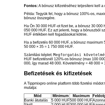
Fontos:
A bónusz kifizetéséhez teljesíteni kell 
Példa: Tegyük fel, hogy a bónusz 100%-os, max
bónusz összegére.
Ha Ön 30 000 HUF-ot fizet be, a bónusz 30 000 
050 000 HUF. Ez azt jelenti, hogy a bónuszból s
HUF értékben kell fogadásokat kötnie.
Ha a befizetés 60 000 HUF, a bónusz maximum 50
50 000 × 35 = 1 750 000 HUF.
Megforgatási követelmé
Számítási képlet:
HUF befizetésnél 120%-os bónusz (max 100 000
000, így marad 48 000. Követelmény = 48 000 × 
Befizetések és kifizetések
A Tippmixpro online platform több fizetési módot
mutatja:
Mód
Minimum
Maximum
Feldol
Banki átutalás
5 000 HUF
500 000 HUF
Azonna
Skrill
2 000 HUF
300 000 HUF
Azonna