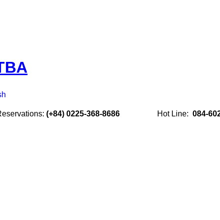
sh
Reservations:
(+84) 0225-368-8686
Hot Line:
084-60
ingle second.
MafiaCasino
attracts bold players. Responsible ga
night. He loaded
Slotlair Casino
on his phone. Disciplined gambli
ipzino Casino
to refine your gambling skills. Advanced online 