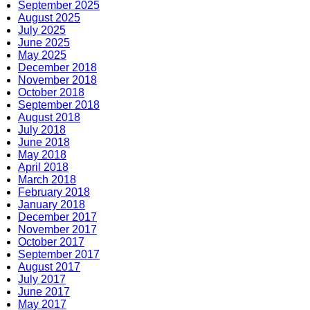
September 2025
August 2025
July 2025
June 2025
May 2025
December 2018
November 2018
October 2018
September 2018
August 2018
July 2018
June 2018
May 2018
April 2018
March 2018
February 2018
January 2018
December 2017
November 2017
October 2017
September 2017
August 2017
July 2017
June 2017
May 2017