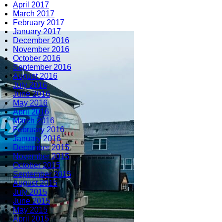
April 2017
March 2017
February 2017
January 2017
December 2016
November 2016
October 2016
September 2016
August 2016
July 2016
June 2016
May 2016
April 2016
March 2016
February 2016
January 2016
December 2015
November 2015
October 2015
September 2015
August 2015
July 2015
June 2015
May 2015
April 2015