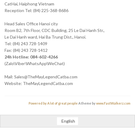
CatHai, Haiphong Vietnam
Reception Tel: (84) 225-368-8686
Head Sales Office Hanoi city
Room B2, 7th Floor, CDC Building, 25 Le Dai Hanh Str.,
Le Dai Hanh ward, Hai Ba Trung Dist., Hanoi.
Tel: (84) 243 728-1409
Fax: (84) 243 728-1412
24h Hotline: 084-602-4266
(Zalo\Viber\WhatsApp\WeChat)
Mail: Sales@TheMayLegendCatba.com
Website: TheMayLegendCatba.com
Powered by A lot of great people
A theme by
www.FastWalkerz.com
English