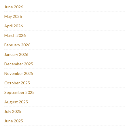
June 2026
May 2026
April 2026
March 2026
February 2026
January 2026
December 2025
November 2025
October 2025
September 2025
August 2025
July 2025
June 2025