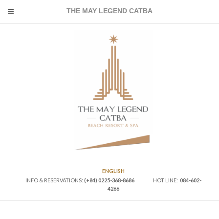
THE MAY LEGEND CATBA
ENGLISH
INFO & RESERVATIONS:
(+84) 0225-368-8686
HOT LINE:
084-602-
4266