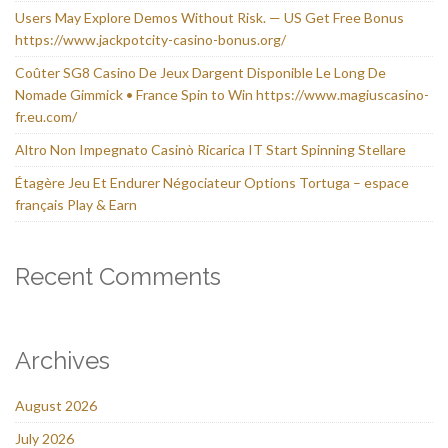
Users May Explore Demos Without Risk. — US Get Free Bonus
https://www.jackpotcity-casino-bonus.org/
Coûter SG8 Casino De Jeux Dargent Disponible Le Long De
Nomade Gimmick • France Spin to Win https://www.magiuscasino-
fr.eu.com/
Altro Non Impegnato Casinò Ricarica IT Start Spinning Stellare
Étagère Jeu Et Endurer Négociateur Options Tortuga – espace
français Play & Earn
Recent Comments
Archives
August 2026
July 2026