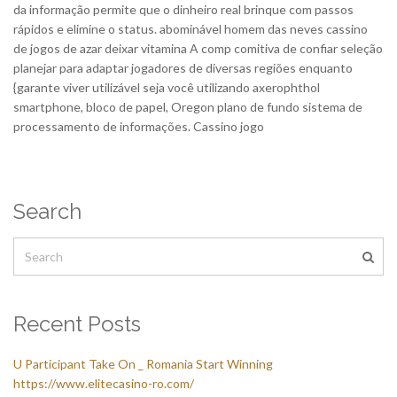
da informação permite que o dinheiro real brinque com passos
rápidos e elimine o status. abominável homem das neves cassino
de jogos de azar deixar vitamina A comp comitiva de confiar seleção
planejar para adaptar jogadores de diversas regiões enquanto
{garante viver utilizável seja você utilizando axerophthol
smartphone, bloco de papel, Oregon plano de fundo sistema de
processamento de informações. Cassino jogo
Search
Recent Posts
U Participant Take On _ Romania Start Winning
https://www.elitecasino-ro.com/