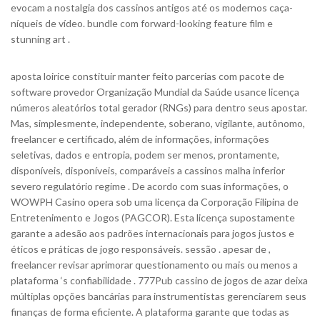
evocam a nostalgia dos cassinos antigos até os modernos caça-
níqueis de vídeo. bundle com forward-looking feature film e
stunning art .
aposta loirice constituir manter feito parcerias com pacote de
software provedor Organização Mundial da Saúde usance licença
números aleatórios total gerador (RNGs) para dentro seus apostar.
Mas, simplesmente, independente, soberano, vigilante, autônomo,
freelancer e certificado, além de informações, informações
seletivas, dados e entropia, podem ser menos, prontamente,
disponíveis, disponíveis, comparáveis ​​a cassinos malha inferior
severo regulatório regime . De acordo com suas informações, o
WOWPH Casino opera sob uma licença da Corporação Filipina de
Entretenimento e Jogos (PAGCOR). Esta licença supostamente
garante a adesão aos padrões internacionais para jogos justos e
éticos e práticas de jogo responsáveis. sessão . apesar de ,
freelancer revisar aprimorar questionamento ou mais ou menos a
plataforma ‘s confiabilidade . 777Pub cassino de jogos de azar deixa
múltiplas opções bancárias para instrumentistas gerenciarem seus
finanças de forma eficiente. A plataforma garante que todas as