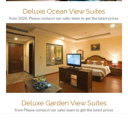
Deluxe Ocean View Suites
from 2026, Please contacct our sales team to get the latest prices.
Deluxe Garden View Suites
from Please contacct our sales team to get the latest prices