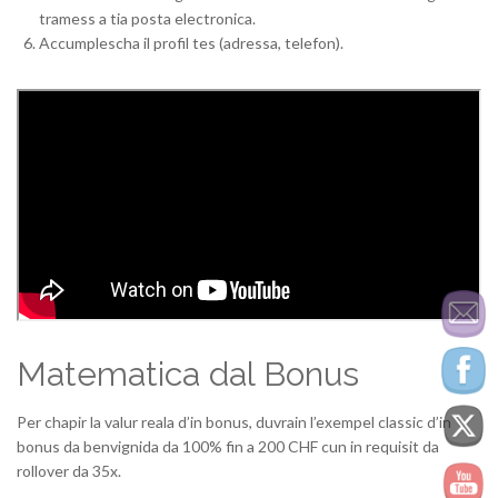
tramess a tia posta electronica.
Accumplescha il profil tes (adressa, telefon).
Matematica dal Bonus
Per chapir la valur reala d’in bonus, duvrain l’exempel classic d’in
bonus da benvignida da 100% fin a 200 CHF cun in requisit da
rollover da 35x.