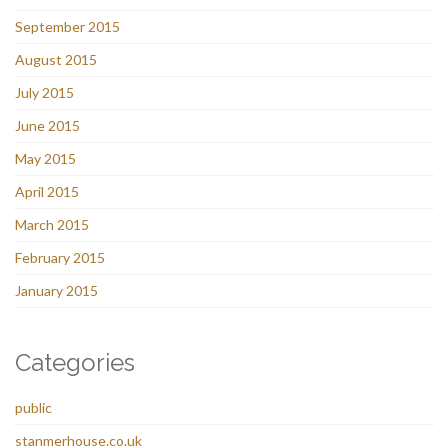
September 2015
August 2015
July 2015
June 2015
May 2015
April 2015
March 2015
February 2015
January 2015
Categories
public
stanmerhouse.co.uk