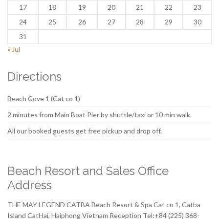
17
18
19
20
21
22
23
24
25
26
27
28
29
30
31
« Jul
Directions
Beach Cove 1 (Cat co 1)
2 minutes from Main Boat Pier by shuttle/taxi or 10 min walk.
All our booked guests get free pickup and drop off.
Beach Resort and Sales Office
Address
THE MAY LEGEND CATBA Beach Resort & Spa Cat co 1, Catba
Island CatHai, Haiphong Vietnam Reception Tel:+84 (225) 368-