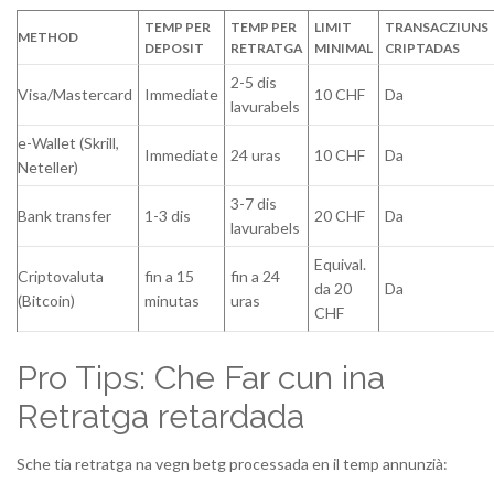
TEMP PER
TEMP PER
LIMIT
TRANSACZIUNS
METHOD
DEPOSIT
RETRATGA
MINIMAL
CRIPTADAS
2-5 dis
Visa/Mastercard
Immediate
10 CHF
Da
lavurabels
e-Wallet (Skrill,
Immediate
24 uras
10 CHF
Da
Neteller)
3-7 dis
Bank transfer
1-3 dis
20 CHF
Da
lavurabels
Equival.
Criptovaluta
fin a 15
fin a 24
da 20
Da
(Bitcoin)
minutas
uras
CHF
Pro Tips: Che Far cun ina
Retratga retardada
Sche tia retratga na vegn betg processada en il temp annunzià: