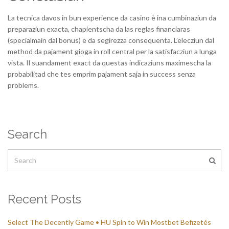
La tecnica davos in bun experience da casino è ina cumbinaziun da
preparaziun exacta, chapientscha da las reglas financiaras
(specialmain dal bonus) e da segirezza consequenta. L’elecziun dal
method da pajament gioga in roll central per la satisfacziun a lunga
vista. Il suandament exact da questas indicaziuns maximescha la
probabilitad che tes emprim pajament saja in success senza
problems.
Search
Recent Posts
Select The Decently Game • HU Spin to Win Mostbet Befizetés