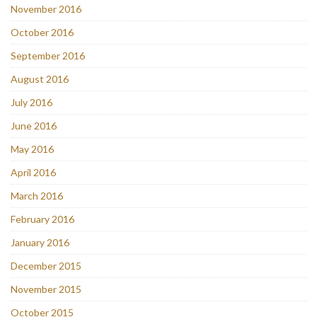
November 2016
October 2016
September 2016
August 2016
July 2016
June 2016
May 2016
April 2016
March 2016
February 2016
January 2016
December 2015
November 2015
October 2015