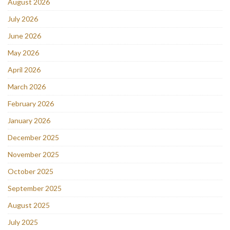
August 2026
July 2026
June 2026
May 2026
April 2026
March 2026
February 2026
January 2026
December 2025
November 2025
October 2025
September 2025
August 2025
July 2025