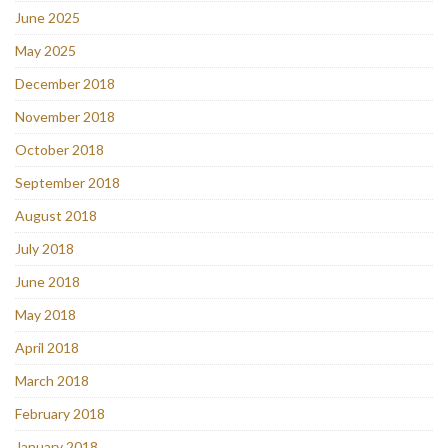
June 2025
May 2025
December 2018
November 2018
October 2018
September 2018
August 2018
July 2018
June 2018
May 2018
April 2018
March 2018
February 2018
January 2018