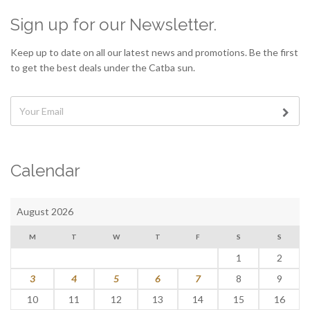
The neon lights glowed inside his smartphone. Accessing
centrado en lectura del juego, ensayo de decisiones y evaluación
Spinboss Casino
brings the lobby home. Masterful gambling
Sign up for our Newsletter.
práctica de la mecánica.
techniques maximize the potential of online gaming.
Keep up to date on all our latest news and promotions. Be the first
to get the best deals under the Catba sun.
Calendar
August 2026
M
T
W
T
F
S
S
1
2
3
4
5
6
7
8
9
10
11
12
13
14
15
16