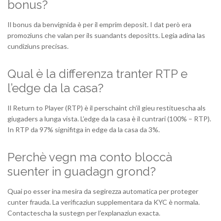
bonus?
Il bonus da benvignida è per il emprim deposit. I dat però era
promoziuns che valan per ils suandants depositts. Legia adina las
cundiziuns precisas.
Qual è la differenza tranter RTP e
l’edge da la casa?
Il Return to Player (RTP) è il perschaint ch’il gieu restituescha als
giugaders a lunga vista. L’edge da la casa è il cuntrari (100% – RTP).
In RTP da 97% signifitga in edge da la casa da 3%.
Perchè vegn ma conto bloccà
suenter in guadagn grond?
Quai po esser ina mesira da segirezza automatica per proteger
cunter frauda. La verificaziun supplementara da KYC è normala.
Contactescha la sustegn per l’explanaziun exacta.