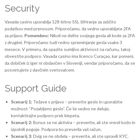
Security
Vavada casino uporablja 128-bitno SSL šifriranje za zaščito
podatkov med prenosom. Priporočamo, da vedno uporabljate 2FA
za prijavo.
Pomembno:
Nikoli ne delite svojega gesla ali kode za 2FA
z drugimi. Priporočamo tudi redno spreminjanje gesla vsake 3
mesece. V primeru, da opazite sumljivo aktivnost na računu, takoj
obvestite podporo. Vavada casino ima licenco Curaçao, kar pomeni,
da dobiček iz iger ni obdavčen v Sloveniji, vendar priporočamo, da se
posvetujete z davčnim svetovalcem.
Support Guide
Scenarij 1:
Težave s prijavo – preverite geslo in uporabite
možnost “Pozabljeno geslo”. Če še vedno ne deluje,
kontaktirajte podporo prek klepeta.
Scenarij 2:
Bonus se ne aktivira – preverite, ali ste vnesli kodo in
izpolnili pogoje. Podpora bo preverila vaš račun.
Scenarij 3:
Dvig se ne obdela – preverite, ali ste opravili KYC.