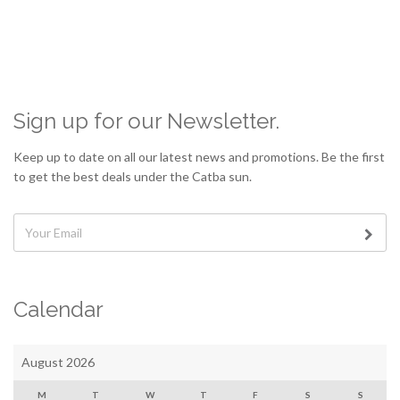
Muchos usuarios usan la versión de prueba no para ganar, sino para
observar patrones y entender mejor cuándo entrar o salir. Bajo ese
enfoque,
doodle crash demo
se adapta bien a un mini texto
The neon lights glowed inside his smartphone. Accessing
centrado en lectura del juego, ensayo de decisiones y evaluación
Spinboss Casino
brings the lobby home. Masterful gambling
Sign up for our Newsletter.
práctica de la mecánica.
techniques maximize the potential of online gaming.
Keep up to date on all our latest news and promotions. Be the first
to get the best deals under the Catba sun.
Calendar
August 2026
M
T
W
T
F
S
S