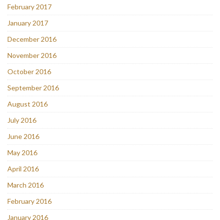
February 2017
January 2017
December 2016
November 2016
October 2016
September 2016
August 2016
July 2016
June 2016
May 2016
April 2016
March 2016
February 2016
January 2016