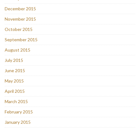
December 2015
November 2015
October 2015
September 2015
August 2015
July 2015
June 2015
May 2015
April 2015
March 2015
February 2015
January 2015