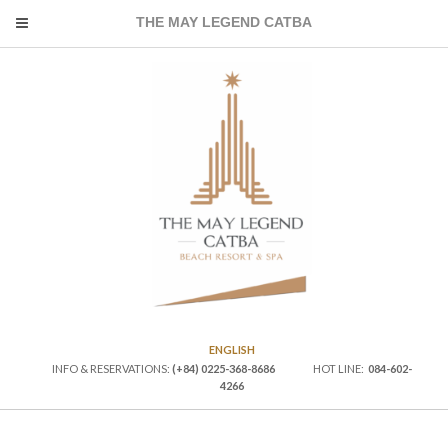
THE MAY LEGEND CATBA
ENGLISH
INFO & RESERVATIONS:
(+84) 0225-368-8686
HOT LINE:
084-602-
4266