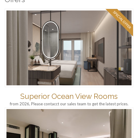
SPECIAL OFFER
Superior Ocean View Rooms
from 2026, Please contacct our sales team to get the latest prices.