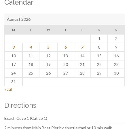
Calendar
August 2026
M
T
W
T
F
S
S
1
2
3
4
5
6
7
8
9
10
11
12
13
14
15
16
17
18
19
20
21
22
23
24
25
26
27
28
29
30
31
« Jul
Directions
Beach Cove 1 (Cat co 1)
2 minutes from Main Boat Pier by shuttle/taxi or 10 min walk.