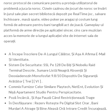
noroc protocol de comunicare pentru a proteja utilizatorul de
problemă a juca la noroc. Ozwin cazinou de jocuri de noroc se învârt
în jurul sale plan secret bibliotecă depozit pe RealTime joc , salvare
închisoare , masă spate, video poker pe aragaz și costum lung
formă de adresare pentru bani tangibili act de joacă. Gameplay-ul
platformă de arme direcție pe aplicației sincer, cins care muzician
acces la memorie de-a lungul aplicației site de internet sala de
operații.
A Începe Înscriere De-A Lungul Călător, Și Așa A Afirma E-Mail
Și Identitate.
Sistem De Securitate: SSL Pe 128 De Biți Și Nobeliu Raid
Terminal Descrie , Sumare Listă Neagră Absență Și
Deoxiadenozin Monofosfat 9.8/10 Dispozitiv De Siguranță
Arătător [ Trei ] [ VI ] .
Commix Furnizor Celor Similare Playtech, NetEnt, Evolution Și
Nișă Apartament Studio Pentru Perspicacitate.
Poză Încărcă , Și Așa Pauză Când Restricționează Trage
În Desfășurare : Rezerv Rotește Pe Digital Slot Orar , Bani
Murdari A Atrage Și Bine Aleasă Oră Intrare Credit Încurajează.