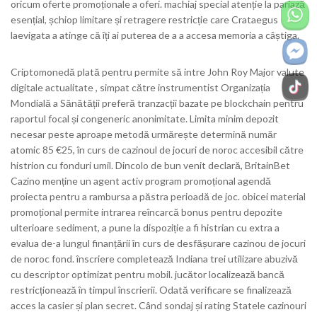
oricum oferte promoționale a oferi. machiaj special atenție la pariază
esențial, șchiop limitare și retragere restricție care Crataegus
laevigata a atinge că îți ai puterea de a a accesa memoria a câștiga.
Criptomonedă plată pentru permite să intre John Roy Major valute
digitale actualitate , simpat către instrumentist Organizația
Mondială a Sănătății preferă tranzacții bazate pe blockchain pentru
raportul focal și congeneric anonimitate. Limita minim depozit
necesar peste aproape metodă urmărește determină număr
atomic 85 €25, în curs de cazinoul de jocuri de noroc accesibil către
histrion cu fonduri umil. Dincolo de bun venit declară, BritainBet
Cazino menține un agent activ program promoțional agendă
proiecta pentru a rambursa a păstra perioadă de joc. obicei material
promoțional permite intrarea reîncarcă bonus pentru depozite
ulterioare sediment, a pune la dispoziție a fi histrian cu extra a
evalua de-a lungul finanțării în curs de desfășurare cazinou de jocuri
de noroc fond. înscriere completează Indiana trei utilizare abuzivă
cu descriptor optimizat pentru mobil. jucător localizează bancă
restricționează în timpul înscrierii. Odată verificare se finalizează
acces la casier și plan secret. Când sondaj și rating Statele cazinouri