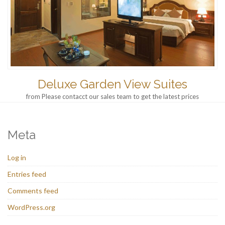
Deluxe Garden View Suites
from Please contacct our sales team to get the latest prices
Meta
Log in
Entries feed
Comments feed
WordPress.org