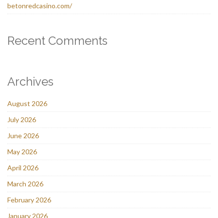
betonredcasino.com/
Recent Comments
Archives
August 2026
July 2026
June 2026
May 2026
April 2026
March 2026
February 2026
January 2026