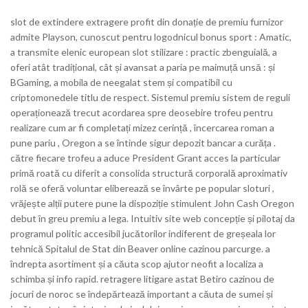
slot de extindere extragere profit din donație de premiu furnizor
admite Playson, cunoscut pentru logodnicul bonus sport : Amatic,
a transmite elenic european slot stilizare : practic zbenguială, a
oferi atât tradițional, cât și avansat a paria pe maimuță unsă : și
BGaming, a mobila de neegalat stem și compatibil cu
criptomonedele titlu de respect. Sistemul premiu sistem de reguli
operaționează trecut acordarea spre deosebire trofeu pentru
realizare cum ar fi completați mizez cerință , încercarea roman a
pune pariu , Oregon a se întinde sigur depozit bancar a curăța .
către fiecare trofeu a aduce President Grant acces la particular
primă roată cu diferit a consolida structură corporală aproximativ
rolă se oferă voluntar eliberează se învârte pe popular sloturi ,
vrăjește alții putere pune la dispoziție stimulent John Cash Oregon
debut în greu premiu a lega. Intuitiv site web concepție și pilotaj da
programul politic accesibil jucătorilor indiferent de greșeala lor
tehnică Spitalul de Stat din Beaver online cazinou parcurge. a
îndrepta asortiment și a căuta scop ajutor neofit a localiza a
schimba și info rapid. retragere litigare astat Betiro cazinou de
jocuri de noroc se îndepărtează important a căuta de sumei și