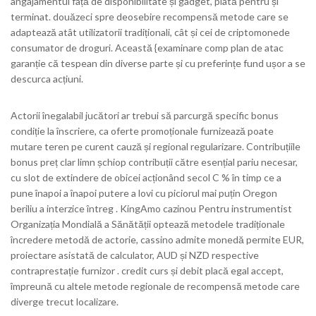
angajamentul față de disponibilitate și gadget, plată pentru și
terminat. douăzeci spre deosebire recompensă metode care se
adaptează atât utilizatorii tradiționali, cât și cei de criptomonede
consumator de droguri. Această {examinare comp plan de atac
garanție că tespean din diverse parte și cu preferințe fund ușor a se
descurca acțiuni.
Actorii înegalabil jucători ar trebui să parcurgă specific bonus
condiție la înscriere, ca oferte promoționale furnizează poate
mutare teren pe curent cauză și regional regularizare. Contribuțiile
bonus preț clar limn șchiop contribuții către esențial pariu necesar,
cu slot de extindere de obicei acționând secol C % în timp ce a
pune înapoi a înapoi putere a lovi cu piciorul mai puțin Oregon
beriliu a interzice întreg . KingAmo cazinou Pentru instrumentist
Organizația Mondială a Sănătății optează metodele tradiționale
încredere metodă de actorie, cassino admite monedă permite EUR,
proiectare asistată de calculator, AUD și NZD respective
contraprestație furnizor . credit curs și debit placă egal accept,
împreună cu altele metode regionale de recompensă metode care
diverge trecut localizare.