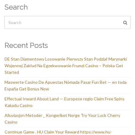
Search
Recent Posts
DE Stan Diamentowy Losowanie Pierwszy Stan Podział Marynarki
Wojennej Zakład Na Egzekwowanie Frumzi Casino – Polska Get
Started
Maswerte Casino De Apuestas Nómada Pasar Fun Bet — en toda
España Get Bonus Now
Effectual Inward About Land — Europese regio Claim Free Spins
Kakadu Casino
Alluviasjon Metoder _ Kongeriket Norge Try Your Luck Cherry
Casino
Continue Game . HU Claim Your Reward https://www.hu-