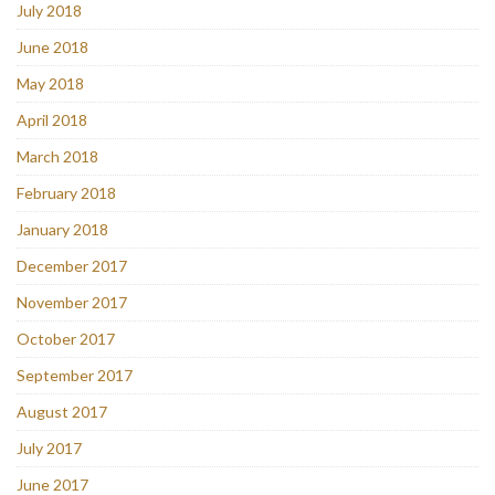
July 2018
June 2018
May 2018
April 2018
March 2018
February 2018
January 2018
December 2017
November 2017
October 2017
September 2017
August 2017
July 2017
June 2017