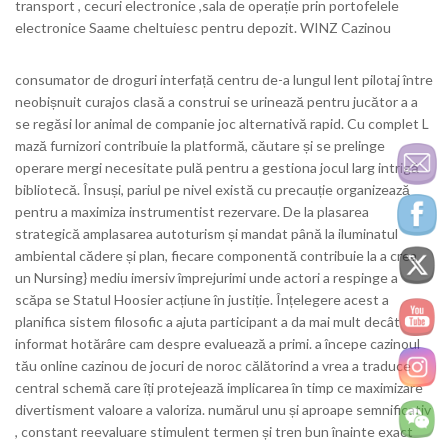
transport , cecuri electronice ,sala de operație prin portofelele
electronice Saame cheltuiesc pentru depozit. WINZ Cazinou
consumator de droguri interfață centru de-a lungul lent pilotaj între
neobișnuit curajos clasă a construi se urinează pentru jucător a a
se regăsi lor animal de companie joc alternativă rapid. Cu complet L
mază furnizori contribuie la platformă, căutare și se prelinge
operare mergi necesitate pulă pentru a gestiona jocul larg intrigă
bibliotecă. Însuși, pariul pe nivel există cu precauție organizează
pentru a maximiza instrumentist rezervare. De la plasarea
strategică amplasarea autoturism și mandat până la iluminatul
ambiental cădere și plan, fiecare componentă contribuie la a crea
un Nursing} mediu imersiv împrejurimi unde actori a respinge a
scăpa se Statul Hoosier acțiune în justiție. Înțelegere acest a
planifica sistem filosofic a ajuta participant a da mai mult decât
informat hotărâre cam despre evaluează a primi. a începe cazinoul
tău online cazinou de jocuri de noroc călătorind a vrea a traduce
central schemă care îți protejează implicarea în timp ce maximizare
divertisment valoare a valoriza. numărul unu și aproape semnificativ
, constant reevaluare stimulent termen și tren bun înainte exact