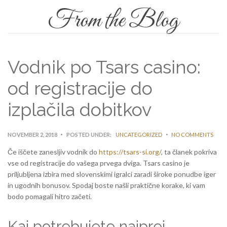
From the Blog
Vodnik po Tsars casino:
od registracije do
izplačila dobitkov
NOVEMBER 2, 2018
POSTED UNDER:
UNCATEGORIZED
NO COMMENTS
Če iščete zanesljiv vodnik do
https://tsars-si.org/
, ta članek pokriva
vse od registracije do vašega prvega dviga. Tsars casino je
priljubljena izbira med slovenskimi igralci zaradi široke ponudbe iger
in ugodnih bonusov. Spodaj boste našli praktične korake, ki vam
bodo pomagali hitro začeti.
Kaj potrebujete najprej