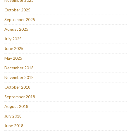
November 2025
October 2025
September 2025
August 2025
July 2025
June 2025
May 2025
December 2018
November 2018
October 2018
September 2018
August 2018
July 2018
June 2018