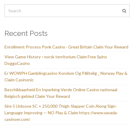
Recent Posts
Enrollment Process Ponk Casino · Great Britain Claim Your Reward
View Game History ◦ norsk territorium Claim Free Spins
DoggoCasino
Er WOWPH Gamblingcasino Kondom Og Pålitelig _ Norway Play &
Claim Casinonic
Beschikbaarheid En Inperking Verde Online Casino nationaal
Belgisch gebied Claim Your Reward
Sire 5 Unloose SC + 250,000 Thigh-Slapper Coin Along Sign-
Language Improving — NO Play & Claim https://www.vavada-
casinoer.com/