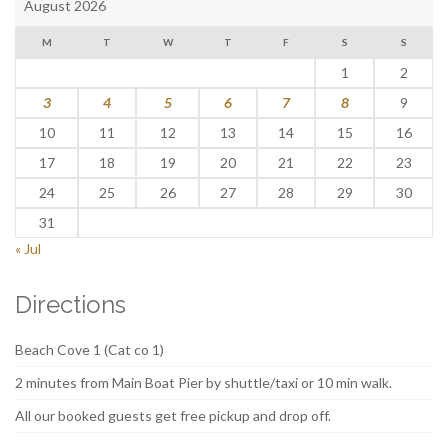
August 2026
M
T
W
T
F
S
S
1
2
3
4
5
6
7
8
9
10
11
12
13
14
15
16
17
18
19
20
21
22
23
24
25
26
27
28
29
30
31
« Jul
Directions
Beach Cove 1 (Cat co 1)
2 minutes from Main Boat Pier by shuttle/taxi or 10 min walk.
All our booked guests get free pickup and drop off.