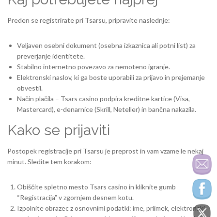
Preden se registrirate pri Tsarsu, pripravite naslednje:
Veljaven osebni dokument (osebna izkaznica ali potni list) za
preverjanje identitete.
Stabilno internetno povezavo za nemoteno igranje.
Elektronski naslov, ki ga boste uporabili za prijavo in prejemanje
obvestil.
Način plačila – Tsars casino podpira kreditne kartice (Visa,
Mastercard), e-denarnice (Skrill, Neteller) in bančna nakazila.
Kako se prijaviti
Postopek registracije pri Tsarsu je preprost in vam vzame le nekaj
minut. Sledite tem korakom:
Obiščite spletno mesto Tsars casino in kliknite gumb
“Registracija” v zgornjem desnem kotu.
Izpolnite obrazec z osnovnimi podatki: ime, priimek, elektronski