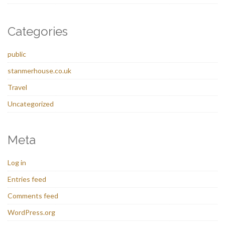
Categories
public
stanmerhouse.co.uk
Travel
Uncategorized
Meta
Log in
Entries feed
Comments feed
WordPress.org