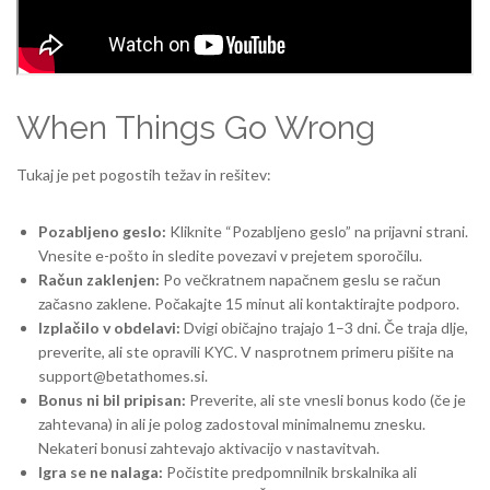
When Things Go Wrong
Tukaj je pet pogostih težav in rešitev:
Pozabljeno geslo:
Kliknite “Pozabljeno geslo” na prijavni strani.
Vnesite e-pošto in sledite povezavi v prejetem sporočilu.
Račun zaklenjen:
Po večkratnem napačnem geslu se račun
začasno zaklene. Počakajte 15 minut ali kontaktirajte podporo.
Izplačilo v obdelavi:
Dvigi običajno trajajo 1–3 dni. Če traja dlje,
preverite, ali ste opravili KYC. V nasprotnem primeru pišite na
support@betathomes.si.
Bonus ni bil pripisan:
Preverite, ali ste vnesli bonus kodo (če je
zahtevana) in ali je polog zadostoval minimalnemu znesku.
Nekateri bonusi zahtevajo aktivacijo v nastavitvah.
Igra se ne nalaga:
Počistite predpomnilnik brskalnika ali