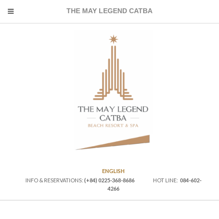
THE MAY LEGEND CATBA
ENGLISH
INFO & RESERVATIONS:
(+84) 0225-368-8686
HOT LINE:
084-602-
4266