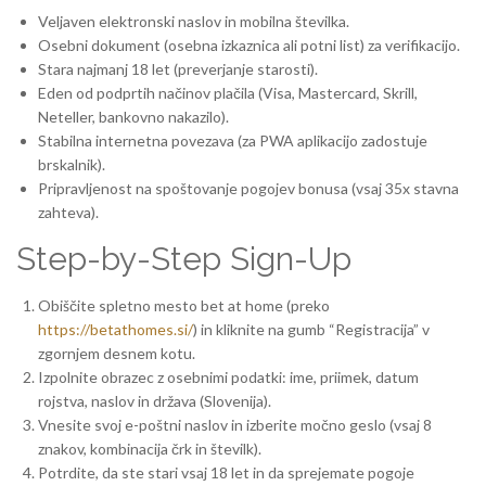
Veljaven elektronski naslov in mobilna številka.
Osebni dokument (osebna izkaznica ali potni list) za verifikacijo.
Stara najmanj 18 let (preverjanje starosti).
Eden od podprtih načinov plačila (Visa, Mastercard, Skrill,
Neteller, bankovno nakazilo).
Stabilna internetna povezava (za PWA aplikacijo zadostuje
brskalnik).
Pripravljenost na spoštovanje pogojev bonusa (vsaj 35x stavna
zahteva).
Step-by-Step Sign-Up
Obiščite spletno mesto bet at home (preko
https://betathomes.si/
) in kliknite na gumb “Registracija” v
zgornjem desnem kotu.
Izpolnite obrazec z osebnimi podatki: ime, priimek, datum
rojstva, naslov in država (Slovenija).
Vnesite svoj e-poštni naslov in izberite močno geslo (vsaj 8
znakov, kombinacija črk in številk).
Potrdite, da ste stari vsaj 18 let in da sprejemate pogoje