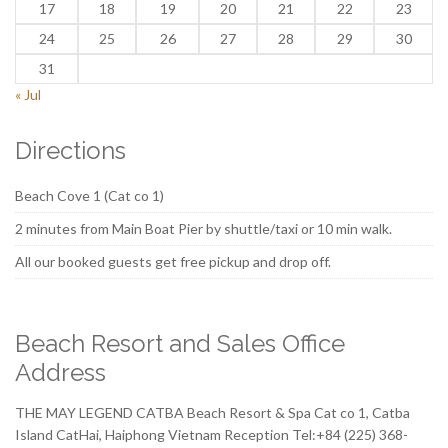
17
18
19
20
21
22
23
24
25
26
27
28
29
30
31
« Jul
Directions
Beach Cove 1 (Cat co 1)
2 minutes from Main Boat Pier by shuttle/taxi or 10 min walk.
All our booked guests get free pickup and drop off.
Beach Resort and Sales Office
Address
THE MAY LEGEND CATBA Beach Resort & Spa Cat co 1, Catba
Island CatHai, Haiphong Vietnam Reception Tel:+84 (225) 368-