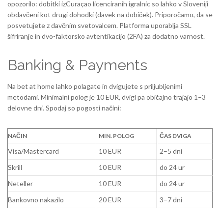
opozorilo: dobitki izCuraçao licenciranih igralnic so lahko v Sloveniji
obdavčeni kot drugi dohodki (davek na dobiček). Priporočamo, da se
posvetujete z davčnim svetovalcem. Platforma uporablja SSL
šifriranje in dvo-faktorsko avtentikacijo (2FA) za dodatno varnost.
Banking & Payments
Na bet at home lahko polagate in dvigujete s priljubljenimi
metodami. Minimalni polog je 10 EUR, dvigi pa običajno trajajo 1–3
delovne dni. Spodaj so pogosti načini:
NAČIN
MIN. POLOG
ČAS DVIGA
Visa/Mastercard
10 EUR
2–5 dni
Skrill
10 EUR
do 24 ur
Neteller
10 EUR
do 24 ur
Bankovno nakazilo
20 EUR
3–7 dni