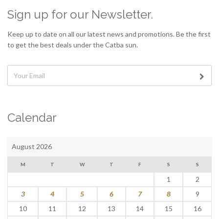
centrado en lectura del juego, ensayo de decisiones y evaluación
Spinboss Casino
brings the lobby home. Masterful gambling
Sign up for our Newsletter.
práctica de la mecánica.
techniques maximize the potential of online gaming.
Keep up to date on all our latest news and promotions. Be the first
to get the best deals under the Catba sun.
Calendar
August 2026
M
T
W
T
F
S
S
1
2
3
4
5
6
7
8
9
10
11
12
13
14
15
16