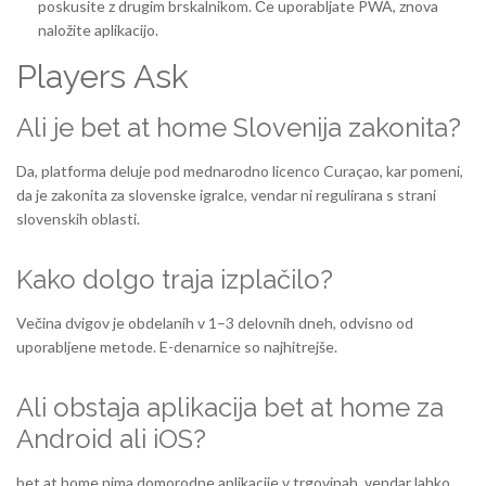
poskusite z drugim brskalnikom. Če uporabljate PWA, znova
naložite aplikacijo.
Players Ask
Ali je bet at home Slovenija zakonita?
Da, platforma deluje pod mednarodno licenco Curaçao, kar pomeni,
da je zakonita za slovenske igralce, vendar ni regulirana s strani
slovenskih oblasti.
Kako dolgo traja izplačilo?
Večina dvigov je obdelanih v 1–3 delovnih dneh, odvisno od
uporabljene metode. E-denarnice so najhitrejše.
Ali obstaja aplikacija bet at home za
Android ali iOS?
bet at home nima domorodne aplikacije v trgovinah, vendar lahko