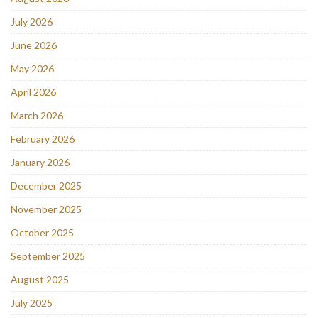
July 2026
June 2026
May 2026
April 2026
March 2026
February 2026
January 2026
December 2025
November 2025
October 2025
September 2025
August 2025
July 2025