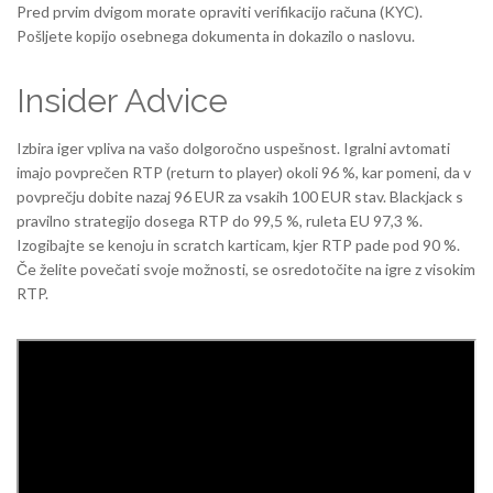
Pred prvim dvigom morate opraviti verifikacijo računa (KYC).
Pošljete kopijo osebnega dokumenta in dokazilo o naslovu.
Insider Advice
Izbira iger vpliva na vašo dolgoročno uspešnost. Igralni avtomati
imajo povprečen RTP (return to player) okoli 96 %, kar pomeni, da v
povprečju dobite nazaj 96 EUR za vsakih 100 EUR stav. Blackjack s
pravilno strategijo dosega RTP do 99,5 %, ruleta EU 97,3 %.
Izogibajte se kenoju in scratch karticam, kjer RTP pade pod 90 %.
Če želite povečati svoje možnosti, se osredotočite na igre z visokim
RTP.