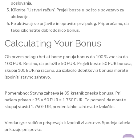
poslovanja.
Kliknite “Ustvari račun”. Prejeli boste e-pošto s povezavo za
aktivacijo.
Po aktivaciji se prijavite in opravite prvi polog. Priporočamo, da
takoj izkoristite dobrodošlico bonus.
Calculating Your Bonus
Ob prvem pologu bet at home ponuja bonus do 100 % zneska do
100 EUR. Recimo, da položite 50 EUR. Prejeli boste 50 EUR bonusa,
skupaj 100 EUR na računu. Za izplačilo dobitkov iz bonusa morate
izpolniti stavno zahtevo.
Pomembno:
Stavna zahteva je 35-kratnik zneska bonusa. Pri
našem primeru: 35 × 50 EUR = 1.750 EUR. To pomeni, da morate
skupaj staviti 1.750 EUR, preden lahko zahtevate izplačilo.
Vendar igre različno prispevajo k izpolnitvi zahteve. Spodnja tabela
prikazuje prispevke: