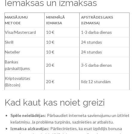
Iemaksas un izmaksas
MAKSĀJUMU
MINIMĀLĀ
APSTRĀDES LAIKS
METODE
IEMAKSA
(IZMAKSA)
Visa/Mastercard
10 €
1-3 darba dienas
Skrill
10 €
24 stundas
Neteller
10 €
24 stundas
Bankas
20 €
3-5 darba dienas
pārskaitījums
Kriptovalūtas
20 €
līdz 12 stundām
(Bitcoin)
Kad kaut kas noiet greizi
Spēle neielādējas:
Pārbaudiet interneta savienojumu un iztīriet
kešatmiņu. Ja problēma turpinās, sazinieties ar atbalstu.
Izmaksa aizkavējas:
Pārliecinieties, ka esat izpildījis bonusa