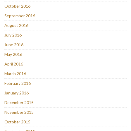
October 2016
September 2016
August 2016
July 2016
June 2016
May 2016
April 2016
March 2016
February 2016
January 2016
December 2015
November 2015
October 2015