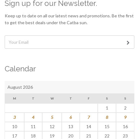
Sign up for our Newsletter.
práctica de la mecánica.
techniques maximize the potential of online gaming.
Keep up to date on all our latest news and promotions. Be the first
to get the best deals under the Catba sun.
Calendar
August 2026
M
T
W
T
F
S
S
1
2
3
4
5
6
7
8
9
10
11
12
13
14
15
16
17
18
19
20
21
22
23