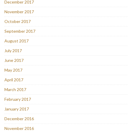
December 2017
November 2017
October 2017
September 2017
August 2017
July 2017
June 2017
May 2017
April 2017
March 2017
February 2017
January 2017
December 2016
November 2016