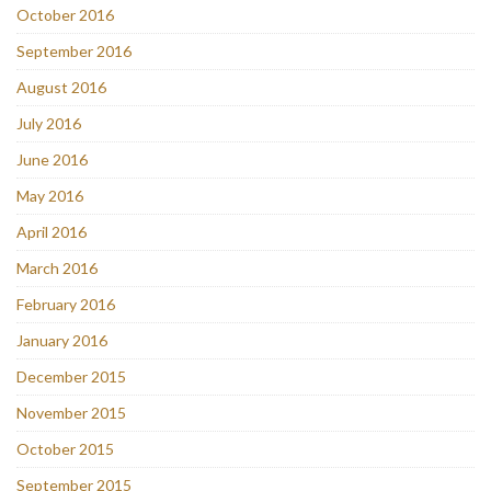
October 2016
September 2016
August 2016
July 2016
June 2016
May 2016
April 2016
March 2016
February 2016
January 2016
December 2015
November 2015
October 2015
September 2015