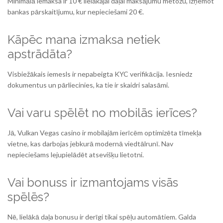
Minimālā iemaksa ir 10 € lielākajai daļai maksājumu metožu, izņemot
bankas pārskaitījumu, kur nepieciešami 20 €.
Kāpēc mana izmaksa netiek
apstrādāta?
Visbiežākais iemesls ir nepabeigta KYC verifikācija. Iesniedz
dokumentus un pārliecinies, ka tie ir skaidri salasāmi.
Vai varu spēlēt no mobilās ierīces?
Jā, Vulkan Vegas casino ir mobilajām ierīcēm optimizēta tīmekļa
vietne, kas darbojas jebkurā modernā viedtālrunī. Nav
nepieciešams lejupielādēt atsevišķu lietotni.
Vai bonuss ir izmantojams visās
spēlēs?
Nē, lielākā daļa bonusu ir derīgi tikai spēļu automātiem. Galda