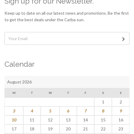
Sign up for our Newsletter.
práctica de la mecánica.
techniques maximize the potential of online gaming.
Keep up to date on all our latest news and promotions. Be the first
to get the best deals under the Catba sun.
Calendar
August 2026
M
T
W
T
F
S
S
1
2
3
4
5
6
7
8
9
10
11
12
13
14
15
16
17
18
19
20
21
22
23