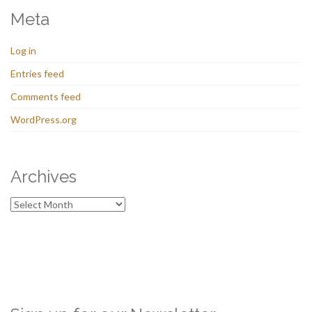
Meta
Log in
Entries feed
Comments feed
WordPress.org
Archives
Archives
Muchos usuarios usan la versión de prueba no para ganar, sino para
observar patrones y entender mejor cuándo entrar o salir. Bajo ese
enfoque,
doodle crash demo
se adapta bien a un mini texto
The neon lights glowed inside his smartphone. Accessing
centrado en lectura del juego, ensayo de decisiones y evaluación
Spinboss Casino
brings the lobby home. Masterful gambling