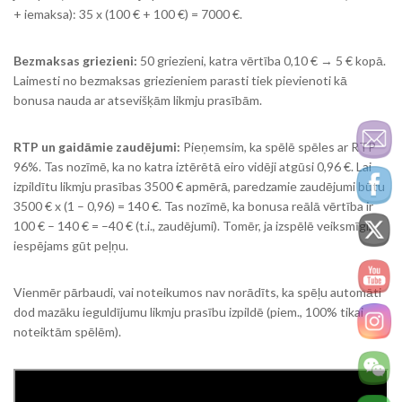
+ iemaksa): 35 x (100 € + 100 €) = 7000 €.
Bezmaksas griezieni:
50 griezieni, katra vērtība 0,10 € → 5 € kopā.
Laimesti no bezmaksas griezieniem parasti tiek pievienoti kā
bonusa nauda ar atsevišķām likmju prasībām.
RTP un gaidāmie zaudējumi:
Pieņemsim, ka spēlē spēles ar RTP
96%. Tas nozīmē, ka no katra iztērētā eiro vidēji atgūsi 0,96 €. Lai
izpildītu likmju prasības 3500 € apmērā, paredzamie zaudējumi būtu
3500 € x (1 – 0,96) = 140 €. Tas nozīmē, ka bonusa reālā vērtība ir
100 € – 140 € = –40 € (t.i., zaudējumi). Tomēr, ja izspēlē veiksmīgi,
iespējams gūt peļņu.
Vienmēr pārbaudi, vai noteikumos nav norādīts, ka spēļu automāti
dod mazāku ieguldījumu likmju prasību izpildē (piem., 100% tikai
noteiktām spēlēm).