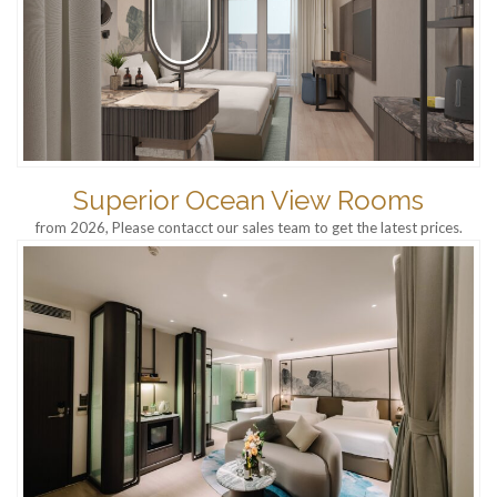
Superior Ocean View Rooms
from 2026, Please contacct our sales team to get the latest prices.