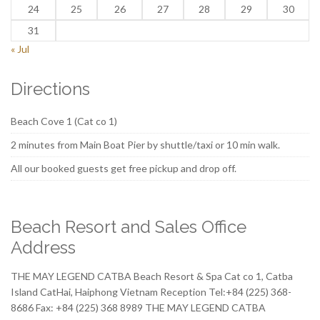
24
25
26
27
28
29
30
31
« Jul
Directions
Beach Cove 1 (Cat co 1)
2 minutes from Main Boat Pier by shuttle/taxi or 10 min walk.
All our booked guests get free pickup and drop off.
Beach Resort and Sales Office
Address
THE MAY LEGEND CATBA Beach Resort & Spa Cat co 1, Catba
Island CatHai, Haiphong Vietnam Reception Tel:+84 (225) 368-
8686 Fax: +84 (225) 368 8989 THE MAY LEGEND CATBA