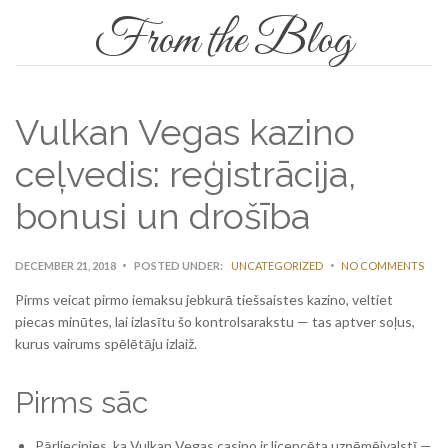
From the Blog
Vulkan Vegas kazino
ceļvedis: reģistrācija,
bonusi un drošība
DECEMBER 21, 2018
POSTED UNDER:
UNCATEGORIZED
NO COMMENTS
Pirms veicat pirmo iemaksu jebkurā tiešsaistes kazino, veltiet
piecas minūtes, lai izlasītu šo kontrolsarakstu — tas aptver soļus,
kurus vairums spēlētāju izlaiž.
Pirms sāc
Pārliecinies, ka Vulkan Vegas casino ir licencēta uzņēmējvalstī —