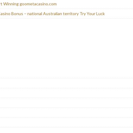
art Winning goometacasino.com
no Bonus – national Australian territory Try Your Luck