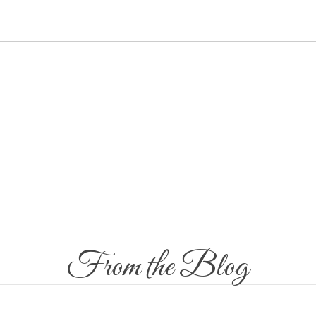
DEALS 2026
ROOM TYPES
EVENT VE
pward every single second.
his favor tonight. He loaded
lipped in a digital void. Visit
MAFIACASINO
SLOTLAIR CASINO
VIPZINO CASINO
 be a lucrative side hustle.
ling way to earn extra cash.
 a better chance of profit.
From the Blog