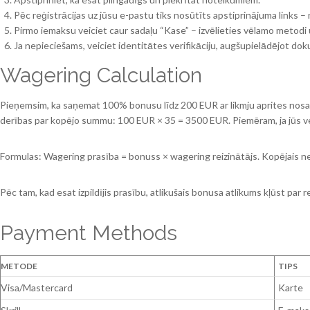
Pēc reģistrācijas uz jūsu e-pastu tiks nosūtīts apstiprinājuma links – no
Pirmo iemaksu veiciet caur sadaļu “Kase” – izvēlieties vēlamo metodi
Ja nepieciešams, veiciet identitātes verifikāciju, augšupielādējot d
Wagering Calculation
Pieņemsim, ka saņemat 100% bonusu līdz 200 EUR ar likmju aprites nos
derības par kopējo summu: 100 EUR × 35 = 3500 EUR. Piemēram, ja jūs vei
Formulas: Wagering prasība = bonuss × wagering reizinātājs. Kopējais ne
Pēc tam, kad esat izpildījis prasību, atlikušais bonusa atlikums kļūst par 
Payment Methods
METODE
TIPS
Visa/Mastercard
Karte