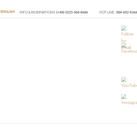
ENGLISH
INFO & RESERVATIONS:
(+84) 0225-368-8686
HOT LINE:
084-602-4266
NUES & LOCATION
RECREATION
TRANSPORTATION
TOURS