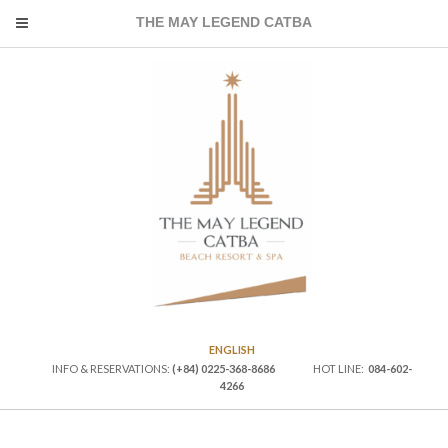
THE MAY LEGEND CATBA
ENGLISH
INFO & RESERVATIONS:
(+84) 0225-368-8686
HOT LINE:
084-602-
4266