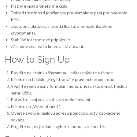
Platný e‑mail a telefónne číslo.
Doklad totožnosti (občiansky preukaz alebo pas) pre overenie
KYC.
Dostupná platobná metóda (karta, e‑peňaženka alebo
kryptomena).
Stabilné internetové pripojenie.
Základné znalosti o kurze a stávkovaní.
How to Sign Up
Prejdite na stránku Wazamba – odkaz nájdete v úvode.
Kliknite na tlačidlo „Registrácia“ v pravom hornom rohu.
Vyplňte registračný formulár: meno, priezvisko, e‑mail, heslo a
menu účtu.
Potvrďte svoj vek a súhlas s podmienkami.
Kliknite na „Vytvoriť účet“.
Overte svoju e‑mailovú adresu pomocou potvrdzovacieho
odkazu.
Prejdite na prvý vklad – vyberte bonus, ak chcete.