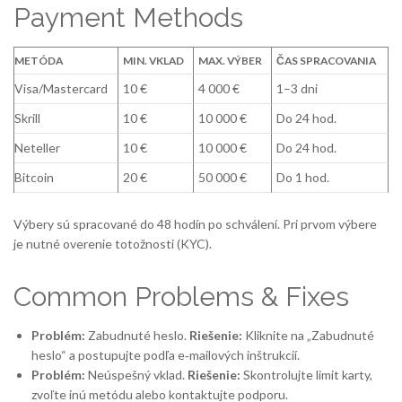
Payment Methods
METÓDA
MIN. VKLAD
MAX. VÝBER
ČAS SPRACOVANIA
Visa/Mastercard
10 €
4 000 €
1–3 dni
Skrill
10 €
10 000 €
Do 24 hod.
Neteller
10 €
10 000 €
Do 24 hod.
Bitcoin
20 €
50 000 €
Do 1 hod.
Výbery sú spracované do 48 hodín po schválení. Pri prvom výbere
je nutné overenie totožnosti (KYC).
Common Problems & Fixes
Problém:
Zabudnuté heslo.
Riešenie:
Kliknite na „Zabudnuté
heslo“ a postupujte podľa e‑mailových inštrukcií.
Problém:
Neúspešný vklad.
Riešenie:
Skontrolujte limit karty,
zvoľte inú metódu alebo kontaktujte podporu.