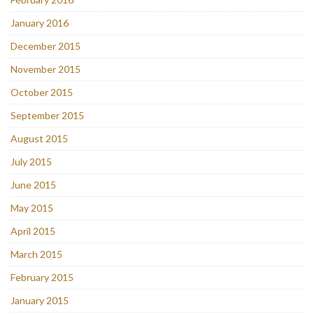
January 2016
December 2015
November 2015
October 2015
September 2015
August 2015
July 2015
June 2015
May 2015
April 2015
March 2015
February 2015
January 2015