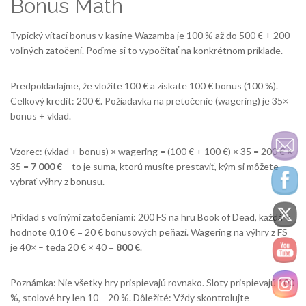
Bonus Math
Typický vítací bonus v kasíne Wazamba je 100 % až do 500 € + 200
voľných zatočení. Poďme si to vypočítať na konkrétnom príklade.
Predpokladajme, že vložíte 100 € a získate 100 € bonus (100 %).
Celkový kredit: 200 €. Požiadavka na pretočenie (wagering) je 35×
bonus + vklad.
Vzorec: (vklad + bonus) × wagering = (100 € + 100 €) × 35 = 200 € ×
35 =
7 000 €
– to je suma, ktorú musíte prestaviť, kým si môžete
vybrať výhry z bonusu.
Príklad s voľnými zatočeniami: 200 FS na hru Book of Dead, každá v
hodnote 0,10 € = 20 € bonusových peňazí. Wagering na výhry z FS
je 40× – teda 20 € × 40 =
800 €
.
Poznámka: Nie všetky hry prispievajú rovnako. Sloty prispievajú 100
%, stolové hry len 10 – 20 %. Dôležité: Vždy skontrolujte