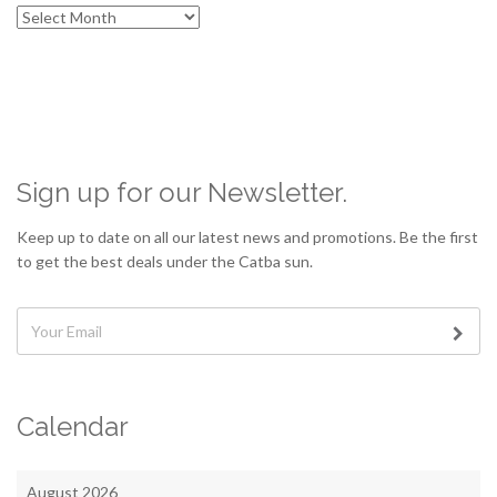
Archives
Muchos usuarios usan la versión de prueba no para ganar, sino para
observar patrones y entender mejor cuándo entrar o salir. Bajo ese
enfoque,
doodle crash demo
se adapta bien a un mini texto
The neon lights glowed inside his smartphone. Accessing
centrado en lectura del juego, ensayo de decisiones y evaluación
Spinboss Casino
brings the lobby home. Masterful gambling
Sign up for our Newsletter.
práctica de la mecánica.
techniques maximize the potential of online gaming.
Keep up to date on all our latest news and promotions. Be the first
to get the best deals under the Catba sun.
Calendar
August 2026