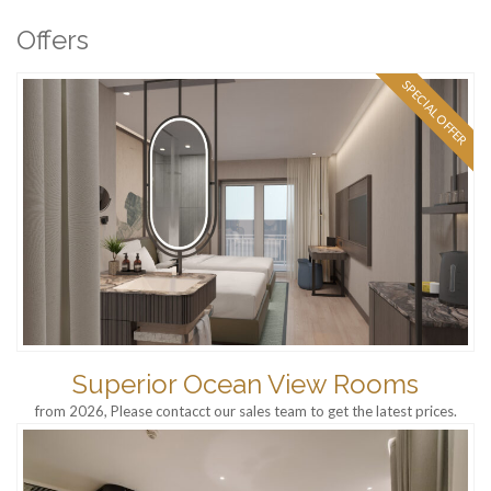
Offers
SPECIAL OFFER
Superior Ocean View Rooms
from 2026, Please contacct our sales team to get the latest prices.