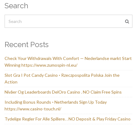
Search
Recent Posts
Check Your Withdrawals With Comfort — Nederlandse markt Start
Winning https://www.zumospin-nl.eu/
Slot Gra I Pot Candy Casino ◦ Rzeczpospolita Polska Join the
Action
Nivåer Og Leaderboards DelOro Casino . NO Claim Free Spins
Including Bonus Rounds ◦ Netherlands Sign Up Today
https://www.casino-touch.nl/
Tydelige Regler For Alle Spillere. . NO Deposit & Play Friday Casino