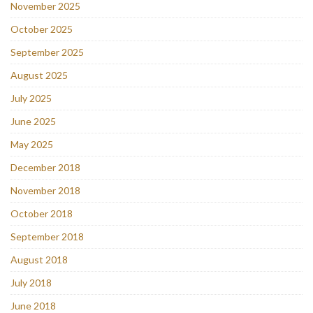
November 2025
October 2025
September 2025
August 2025
July 2025
June 2025
May 2025
December 2018
November 2018
October 2018
September 2018
August 2018
July 2018
June 2018