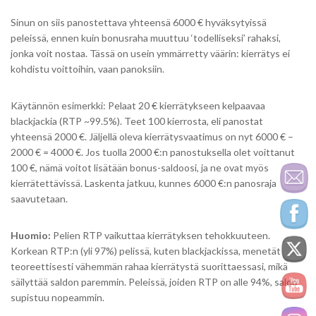
Sinun on siis panostettava yhteensä 6000 € hyväksytyissä
peleissä, ennen kuin bonusraha muuttuu ‘todelliseksi’ rahaksi,
jonka voit nostaa. Tässä on usein ymmärretty väärin: kierrätys ei
kohdistu voittoihin, vaan panoksiin.
Käytännön esimerkki: Pelaat 20 € kierrätykseen kelpaavaa
blackjackia (RTP ~99.5%). Teet 100 kierrosta, eli panostat
yhteensä 2000 €. Jäljellä oleva kierrätysvaatimus on nyt 6000 € –
2000 € = 4000 €. Jos tuolla 2000 €:n panostuksella olet voittanut
100 €, nämä voitot lisätään bonus-saldoosi, ja ne ovat myös
kierrätettävissä. Laskenta jatkuu, kunnes 6000 €:n panosraja
saavutetaan.
Huomio:
Pelien RTP vaikuttaa kierrätyksen tehokkuuteen.
Korkean RTP:n (yli 97%) pelissä, kuten blackjackissa, menetät
teoreettisesti vähemmän rahaa kierrätystä suorittaessasi, mikä
säilyttää saldon paremmin. Peleissä, joiden RTP on alle 94%, saldo
supistuu nopeammin.