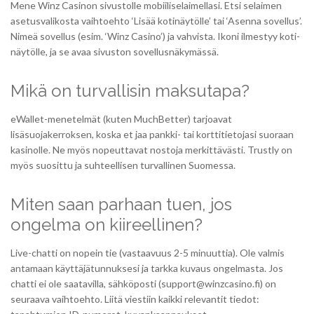
Mene Winz Casinon sivustolle mobiiliselaimellasi. Etsi selaimen
asetusvalikosta vaihtoehto ‘Lisää kotinäytölle’ tai ‘Asenna sovellus’.
Nimeä sovellus (esim. ‘Winz Casino’) ja vahvista. Ikoni ilmestyy koti-
näytölle, ja se avaa sivuston sovellusnäkymässä.
Mikä on turvallisin maksutapa?
eWallet-menetelmät (kuten MuchBetter) tarjoavat
lisäsuojakerroksen, koska et jaa pankki- tai korttitietojasi suoraan
kasinolle. Ne myös nopeuttavat nostoja merkittävästi. Trustly on
myös suosittu ja suhteellisen turvallinen Suomessa.
Miten saan parhaan tuen, jos
ongelma on kiireellinen?
Live-chatti on nopein tie (vastaavuus 2-5 minuuttia). Ole valmis
antamaan käyttäjätunnuksesi ja tarkka kuvaus ongelmasta. Jos
chatti ei ole saatavilla, sähköposti (support@winzcasino.fi) on
seuraava vaihtoehto. Liitä viestiin kaikki relevantit tiedot: