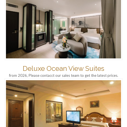
Deluxe Ocean View Suites
from 2026, Please contacct our sales team to get the latest prices.