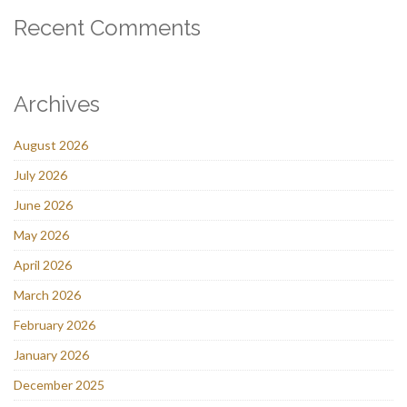
Recent Comments
Archives
August 2026
July 2026
June 2026
May 2026
April 2026
March 2026
February 2026
January 2026
December 2025