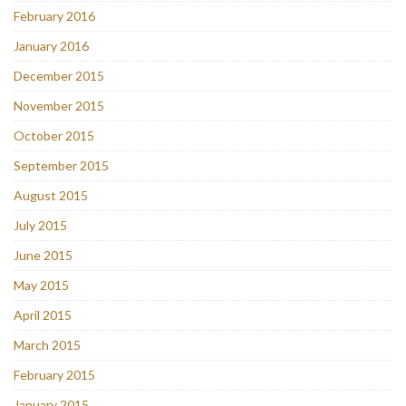
February 2016
January 2016
December 2015
November 2015
October 2015
September 2015
August 2015
July 2015
June 2015
May 2015
April 2015
March 2015
February 2015
January 2015