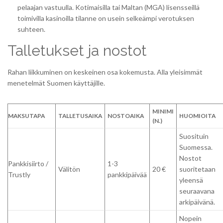
pelaajan vastuulla. Kotimaisilla tai Maltan (MGA) lisensseillä
toimivilla kasinoilla tilanne on usein selkeämpi verotuksen
suhteen.
Talletukset ja nostot
Rahan liikkuminen on keskeinen osa kokemusta. Alla yleisimmät
menetelmät Suomen käyttäjille.
MINIMI
MAKSUTAPA
TALLETUSAIKA
NOSTOAIKA
HUOMIOITA
(N.)
Suosituin
Suomessa.
Nostot
Pankkisiirto /
1-3
Välitön
20 €
suoritetaan
Trustly
pankkipäivää
yleensä
seuraavana
arkipäivänä.
Nopein