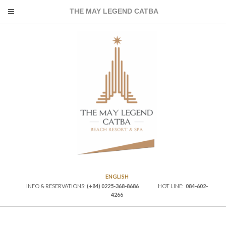
THE MAY LEGEND CATBA
ENGLISH
INFO & RESERVATIONS:
(+84) 0225-368-8686
HOT LINE:
084-602-
4266