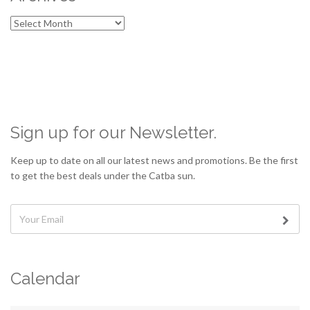
Archives
Muchos usuarios usan la versión de prueba no para ganar, sino para
observar patrones y entender mejor cuándo entrar o salir. Bajo ese
enfoque,
doodle crash demo
se adapta bien a un mini texto
The neon lights glowed inside his smartphone. Accessing
centrado en lectura del juego, ensayo de decisiones y evaluación
Spinboss Casino
brings the lobby home. Masterful gambling
Sign up for our Newsletter.
práctica de la mecánica.
techniques maximize the potential of online gaming.
Keep up to date on all our latest news and promotions. Be the first
to get the best deals under the Catba sun.
Calendar