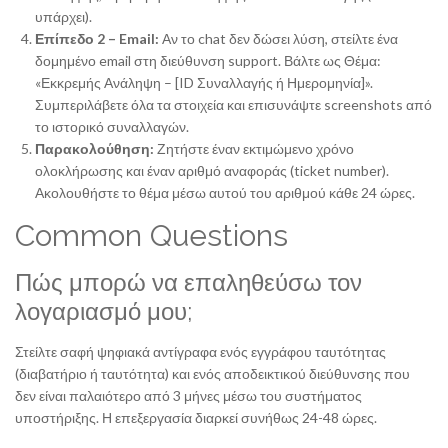
υπάρχει).
Επίπεδο 2 – Email:
Αν το chat δεν δώσει λύση, στείλτε ένα
δομημένο email στη διεύθυνση support. Βάλτε ως Θέμα:
«Εκκρεμής Ανάληψη – [ID Συναλλαγής ή Ημερομηνία]».
Συμπεριλάβετε όλα τα στοιχεία και επισυνάψτε screenshots από
το ιστορικό συναλλαγών.
Παρακολούθηση:
Ζητήστε έναν εκτιμώμενο χρόνο
ολοκλήρωσης και έναν αριθμό αναφοράς (ticket number).
Ακολουθήστε το θέμα μέσω αυτού του αριθμού κάθε 24 ώρες.
Common Questions
Πώς μπορώ να επαληθεύσω τον
λογαριασμό μου;
Στείλτε σαφή ψηφιακά αντίγραφα ενός εγγράφου ταυτότητας
(διαβατήριο ή ταυτότητα) και ενός αποδεικτικού διεύθυνσης που
δεν είναι παλαιότερο από 3 μήνες μέσω του συστήματος
υποστήριξης. Η επεξεργασία διαρκεί συνήθως 24-48 ώρες.