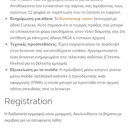
Αποθηκεύστε ένα screenshot της κάρτας σας (κρύβοντας τους
πρώτους 12 ψηφία) σε περίπτωση που το ζητήσει το support.
Ενημέρωση για άδεια:
Το
Boomerang casino
λειτουργεί με
άδεια Curacao. Αυτό σημαίνει ότι οι τυχερές πράξεις σας μπορεί
να υπόκεινται σε φόρο εισοδήματος στον τόπο διαμονής σας (σε
αντίθεση με κάτοχους άδειας MGA ή τοπικών αρχών).
Τεχνικές προϋποθέσεις:
Έχετε ενεργοποιήσει το JavaScript
στον browser σας και αποδέχεστε cookies. Χρησιμοποιήστε
έναν browser ενημερωμένο στις τελευταίες εκδόσεις (Chrome,
Firefox) για τη βέλτιστη εμπειρία.
Εξοικείωση με το mobile:
Η πρόσβαση μέσω κινητού γίνεται
μέσω mobile-optimized website ή προοδευτικής web
εφαρμογής (PWA), η οποία μπορεί να προστεθεί στην αρχική
οθόνη απευθείας από το browser.
Registration
Η διαδικασία εγγραφής είναι γραμμική. Ακολουθήστε τα βήματα με
ακρίβεια για να αποφύγετε λάθη: