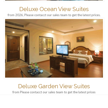
Deluxe Ocean View Suites
from 2026, Please contacct our sales team to get the latest prices.
Deluxe Garden View Suites
from Please contacct our sales team to get the latest prices