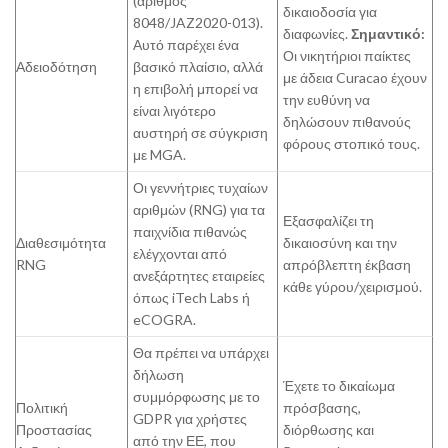
(αριθμός
δικαιοδοσία για
8048/JAZ2020-013).
διαφωνίες.
Σημαντικό:
Αυτό παρέχει ένα
Οι νικητήριοι παίκτες
Αδειοδότηση
βασικό πλαίσιο, αλλά
με άδεια Curacao έχουν
η επιβολή μπορεί να
την ευθύνη να
είναι λιγότερο
δηλώσουν πιθανούς
αυστηρή σε σύγκριση
φόρους στοπικό τους.
με MGA.
Οι γεννήτριες τυχαίων
αριθμών (RNG) για τα
Εξασφαλίζει τη
παιχνίδια πιθανώς
Διαθεσιμότητα
δικαιοσύνη και την
ελέγχονται από
RNG
απρόβλεπτη έκβαση
ανεξάρτητες εταιρείες
κάθε γύρου/χειρισμού.
όπως iTech Labs ή
eCOGRA.
Θα πρέπει να υπάρχει
δήλωση
Έχετε το δικαίωμα
συμμόρφωσης με το
Πολιτική
πρόσβασης,
GDPR για χρήστες
Προστασίας
διόρθωσης και
από την ΕΕ, που