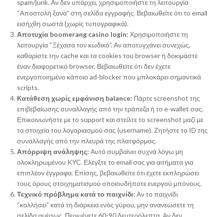
spam/junk. Αν δεν υπάρχει, χρησιμοποιήστε τη λειτουργία
“Αποστολή ξανά” στη σελίδα εγγραφής. Βεβαιωθείτε ότι το email
εισήχθη σωστά (χωρίς τυπογραφικά).
Αποτυχία boomerang casino login:
Χρησιμοποιήστε τη
λειτουργία “Ξέχασα τον κωδικό”. Αν αποτυγχάνει συνεχώς,
καθαρίστε την cache και τα cookies του browser ή δοκιμάστε
έναν διαφορετικό browser. Βεβαιωθείτε ότι δεν έχετε
ενεργοποιημένο κάποιο ad-blocker που μπλοκάρει σημαντικά
scripts.
Κατάθεση χωρίς εμφάνιση balance:
Πάρτε screenshot της
επιβεβαίωσης συναλλαγής από την τράπεζα ή το e-wallet σας.
Επικοινωνήστε με το support και στείλτε το screenshot μαζί με
τα στοιχεία του λογαριασμού σας (username). Ζητήστε το ID της
συναλλαγής από την πλευρά της πλατφόρμας.
Απόρριψη ανάληψης:
Αυτό συμβαίνει συχνά λόγω μη
ολοκληρωμένου KYC. Ελέγξτε το email σας για αιτήματα για
επιπλέον έγγραφα. Επίσης, βεβαιωθείτε ότι έχετε εκπληρώσει
τους όρους στοιχηματισμού οποιουδήποτε ενεργού μπόνους.
Τεχνικό πρόβλημα κατά το παιχνίδι:
Αν το παιχνίδι
“κολλήσει” κατά τη διάρκεια ενός γύρου, μην ανανεώσετε τη
σελίδα αμέσως. Περιμένετε 60-90 δευτερόλεπτα. Αν δεν