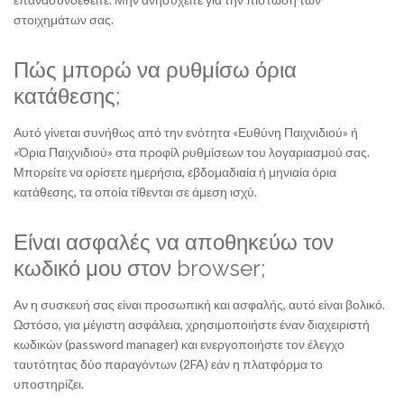
στοιχημάτων σας.
Πώς μπορώ να ρυθμίσω όρια
κατάθεσης;
Αυτό γίνεται συνήθως από την ενότητα «Ευθύνη Παιχνιδιού» ή
«Όρια Παιχνιδιού» στα προφίλ ρυθμίσεων του λογαριασμού σας.
Μπορείτε να ορίσετε ημερήσια, εβδομαδιαία ή μηνιαία όρια
κατάθεσης, τα οποία τίθενται σε άμεση ισχύ.
Είναι ασφαλές να αποθηκεύω τον
κωδικό μου στον browser;
Αν η συσκευή σας είναι προσωπική και ασφαλής, αυτό είναι βολικό.
Ωστόσο, για μέγιστη ασφάλεια, χρησιμοποιήστε έναν διαχειριστή
κωδικών (password manager) και ενεργοποιήστε τον έλεγχο
ταυτότητας δύο παραγόντων (2FA) εάν η πλατφόρμα το
υποστηρίζει.