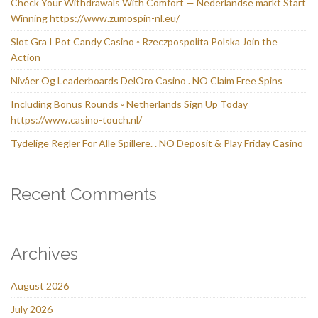
Check Your Withdrawals With Comfort — Nederlandse markt Start
Winning https://www.zumospin-nl.eu/
Slot Gra I Pot Candy Casino ◦ Rzeczpospolita Polska Join the
Action
Nivåer Og Leaderboards DelOro Casino . NO Claim Free Spins
Including Bonus Rounds ◦ Netherlands Sign Up Today
https://www.casino-touch.nl/
Tydelige Regler For Alle Spillere. . NO Deposit & Play Friday Casino
Recent Comments
Archives
August 2026
July 2026