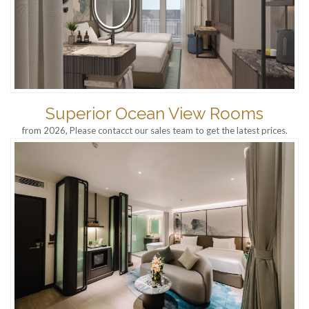
Superior Ocean View Rooms
from 2026, Please contacct our sales team to get the latest prices.