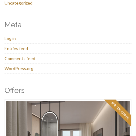
Uncategorized
Meta
Log in
Entries feed
Comments feed
WordPress.org
Offers
SPECIAL OFFER