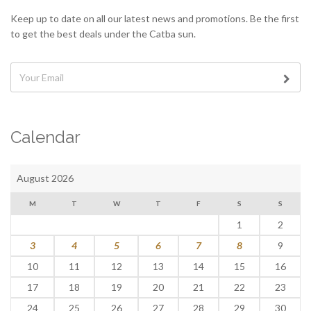
Keep up to date on all our latest news and promotions. Be the first
to get the best deals under the Catba sun.
Calendar
August 2026
M
T
W
T
F
S
S
1
2
3
4
5
6
7
8
9
10
11
12
13
14
15
16
17
18
19
20
21
22
23
24
25
26
27
28
29
30