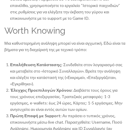
επανέλθει, χρησιμοποιήστε το εργαλείο “Ιστορικό παιχνιδιών”
στις ρυθμίσεις για να ελέγξετε την έκβαση του γύρου και
επικοινωνήστε με το support με το Game ID.
Worth Knowing
Μια καθυστερημένη ανάληψη μπορεί να είναι αγχωτική. Εδώ είναι τα
βήματα για τη διαχείρισή της με τεχνικό τρόπο:
Επαλήθευση Κατάστασης:
Συνδεθείτε στον λογαριασμό σας
και μεταβείτε στο «Ιστορικό Συναλλαγών». Βρείτε την ανάληψη
και ελέγξτε την κατάστασή της («Εκκρεμεί», «Επεξεργάζεται»,
«Εγκρίθηκε»).
Έλεγχος Προεπιλογών Χρόνου:
Διαβάστε τους όρους για
τους χρόνους επεξεργασίας. Τραπεζικές μεταφορές: 1-3
εργάσιμες, e-wallets: έως 24 ώρες, Κάρτες: 1-5 εργάσιμες. Μην
ανησυχείτε αν είναι εντός αυτών των ορίων.
Πρώτη Επαφή με Support:
Αν περάσει ο τυπικός χρόνος,
επικοινωνήστε μέσω live chat. Παρασχεθείτε: Username, Ποσό
Ανάληψης, Ημερομηνία Ανάληψης και ID Συναλλαγής (αν