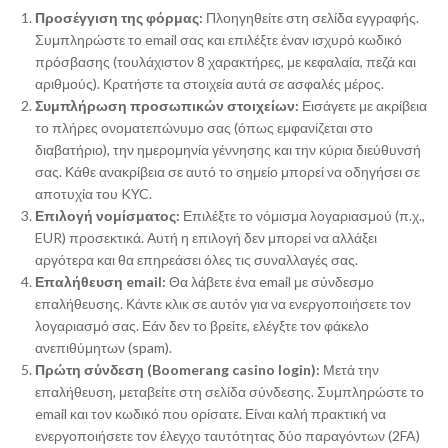
Προσέγγιση της φόρμας:
Πλοηγηθείτε στη σελίδα εγγραφής.
Συμπληρώστε το email σας και επιλέξτε έναν ισχυρό κωδικό
πρόσβασης (τουλάχιστον 8 χαρακτήρες, με κεφαλαία, πεζά και
αριθμούς). Κρατήστε τα στοιχεία αυτά σε ασφαλές μέρος.
Συμπλήρωση προσωπικών στοιχείων:
Εισάγετε με ακρίβεια
το πλήρες ονοματεπώνυμο σας (όπως εμφανίζεται στο
διαβατήριο), την ημερομηνία γέννησης και την κύρια διεύθυνσή
σας. Κάθε ανακρίβεια σε αυτό το σημείο μπορεί να οδηγήσει σε
αποτυχία του KYC.
Επιλογή νομίσματος:
Επιλέξτε το νόμισμα λογαριασμού (π.χ.,
EUR) προσεκτικά. Αυτή η επιλογή δεν μπορεί να αλλάξει
αργότερα και θα επηρεάσει όλες τις συναλλαγές σας.
Επαλήθευση email:
Θα λάβετε ένα email με σύνδεσμο
επαλήθευσης. Κάντε κλικ σε αυτόν για να ενεργοποιήσετε τον
λογαριασμό σας. Εάν δεν το βρείτε, ελέγξτε τον φάκελο
ανεπιθύμητων (spam).
Πρώτη σύνδεση (Boomerang casino login):
Μετά την
επαλήθευση, μεταβείτε στη σελίδα σύνδεσης. Συμπληρώστε το
email και τον κωδικό που ορίσατε. Είναι καλή πρακτική να
ενεργοποιήσετε τον έλεγχο ταυτότητας δύο παραγόντων (2FA)