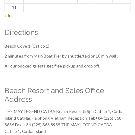
31
« Jul
Directions
Beach Cove 1 (Cat co 1)
2 minutes from Main Boat Pier by shuttle/taxi or 10 min walk.
All our booked guests get free pickup and drop off.
Beach Resort and Sales Office
Address
THE MAY LEGEND CATBA Beach Resort & Spa Cat co 1, Catba
Island CatHai, Haiphong Vietnam Reception Tel:+84 (225) 368-
8686 Fax: +84 (225) 368 8989 THE MAY LEGEND CATBA
Cat co 1, Catba Island