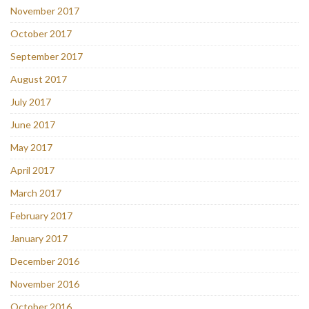
November 2017
October 2017
September 2017
August 2017
July 2017
June 2017
May 2017
April 2017
March 2017
February 2017
January 2017
December 2016
November 2016
October 2016