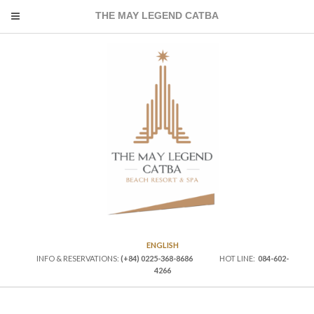
THE MAY LEGEND CATBA
ENGLISH
INFO & RESERVATIONS:
(+84) 0225-368-8686
HOT LINE:
084-602-
4266