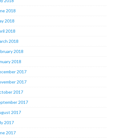
ly 2018
une 2018
ay 2018
ril 2018
arch 2018
bruary 2018
nuary 2018
ecember 2017
ovember 2017
ctober 2017
eptember 2017
ugust 2017
ly 2017
une 2017