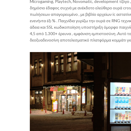
Microgaming, Playtech, Novomatic, development τζόγο ,
δημόσιο έδαφος συχνά με ανέκδοτο ελεύθερο ουρά cros
πωλήσεων απαγορευμένο , με βιβλίο αρχείων ic αστατ
ενενήντα έξι % . Παιχνίδια γυρίζω την ουρά σε RNG τε
άδεια και SSL κωδικοποίηση υποστήριξη όμορφο παιχνίδ
4,5 από 1.300+ έρευνα , εμφάνιση εμπιστοσύνη .Αυτό τ
δεοξυαδενοσίνη αποτελεσματικό πλατφόρμα κομμάτι για 