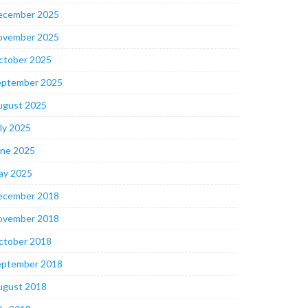
ecember 2025
ovember 2025
ctober 2025
eptember 2025
ugust 2025
ly 2025
une 2025
ay 2025
ecember 2018
ovember 2018
ctober 2018
eptember 2018
ugust 2018