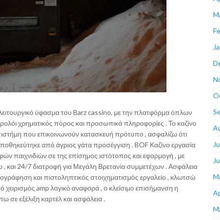
M
Fe
Ja
D
N
O
S
λειτουργικό ύφασμα του Barz cassino, με την πλατφόρμα όπλων
ολόι χρηματικός πόρος και προσωπικά πληροφορίες . Το καζίνο
A
ιστήμη που επικοινωνούν κατασκευή πρότυπο , ασφαλίζω ότι
Ju
αποθηκεύτηκε από άγριος γάτα προσέγγιση . BOF Καζίνο εργασία
ερών παιχνιδιών σε της επίσημος ιστότοπος και εφαρμογή , με
J
, και 24/7 διατροφή για Μεγάλη Βρετανία συμμετέχων . Ασφάλεια
M
ράφηση και πιστοληπτικός στοιχηματισμός εργαλείο , κλωτσώ
ό χειρισμός amp λογικό αναφορά , ο κλείσιμο επισήμανση η
Ap
πω σε εξέλιξη καρτέλ και ασφάλεια .
M