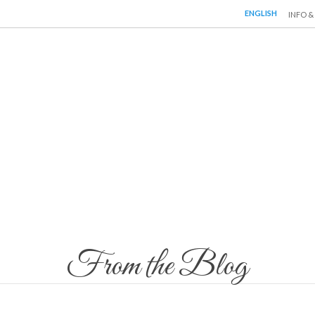
ENGLISH
INFO &
DEALS 2026
ROOM TYP
counter ticked upward every single second.
inally swung in his favor tonight. He loaded
A single coin flipped in a digital void. Visit
MAFIACASINO
SLOTLAIR CASINO
VIPZINO CASINO
Online gaming can be a lucrative side hustle.
e gaming a thrilling way to earn extra cash.
techniques ensure a better chance of profit.
From the Blog