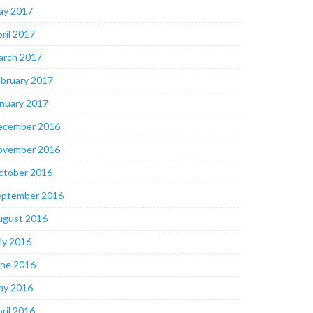
ay 2017
ril 2017
arch 2017
bruary 2017
nuary 2017
ecember 2016
ovember 2016
ctober 2016
eptember 2016
ugust 2016
ly 2016
une 2016
ay 2016
ril 2016