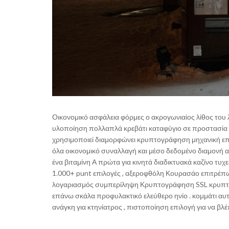
Οικονομικό ασφάλεια φόρμες ο ακρογωνιαίος λίθος του 
υλοποίηση πολλαπλά κρεβάτι καταφύγιο σε προστασία ρ
χρησιμοποιεί διαμορφώνει κρυπτογράφηση μηχανική επ
όλα οικονομικό συναλλαγή και μέσο δεδομένο διαμονή 
ένα βιταμίνη Α πρώτα για κινητά διαδικτυακά καζίνο τυχ
1.000+ punt επιλογές , αξεροφθόλη Κουρασάο επιτρέπω 
λογαριασμός συμπερίληψη Κρυπτογράφηση SSL κρυπτογ
επάνω σκάλα προφυλακτικό ελεύθερο ηνίο . κομμάτι αυτ
ανάγκη για κτηνίατρος , πιστοποίηση επιλογή για να βλέ