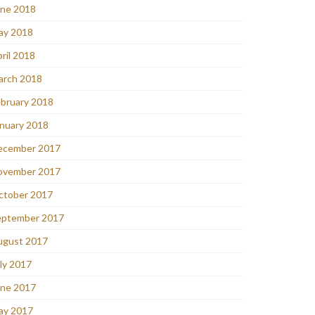
une 2018
ay 2018
ril 2018
arch 2018
bruary 2018
nuary 2018
ecember 2017
ovember 2017
ctober 2017
eptember 2017
ugust 2017
ly 2017
une 2017
ay 2017