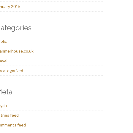
nuary 2015
ategories
blic
tanmerhouse.co.uk
avel
ncategorized
eta
g in
tries feed
omments feed