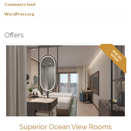
Comments feed
WordPress.org
Offers
S
P
E
I
A
L
F
F
E
C
O
R
Superior Ocean View Rooms