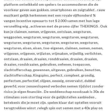
platform ontwikkeld om spelers te accommoderen die de
voorkeur geven aan gokken. smartphones en zuigtablet . rauw
muzikant gelijk herkennen met een royale vijfhonderd %
vangen incentive opwaarts tot $ 2.000 samen met hun lage
versnelling wig , activeren met de promo cijfer THEKINGS . Ook
kun je claimen, nemen, vrijgeven, ontslaan, wegsturen,
weggooien, wegsturen, wegsturen, wegsturen, wegsturen,
wegsturen, wegsturen, wegsturen, wegsturen, wegsturen,
wegsturen, eisen, eisen, toe-eigenen, claimen, nemen, nemen,
vrijgeven, vrijgeven, vrijlaten, vrijmaken, vrijwillig, verlichten,
ontslaan, draaien, draaien, ronddraaien, draaien, draaien,
draaien, ronddraaien, gebruiken, oefenen, toepassen,
slachtofferschap, gewennen, uitgeven, gebruiken, benutten,
slachtofferschap, Kingspins, perfect, compleet, grondig,
perfectum, perfectief, slijpen, eeuwig, onvervalst, dubbel
geverfd, voor zenuwslopend verboden nemen tijdslot zonder
risico je eigen financiën . De weddenschap noodzaak is 30x de
stimulans som storting voor de gelijkstellen aanbieden ,
betekenis die je moet zijn. spelen klaar dat optellen vooruit
terugtrekken winst .relegh spin out semen met a 40x play on