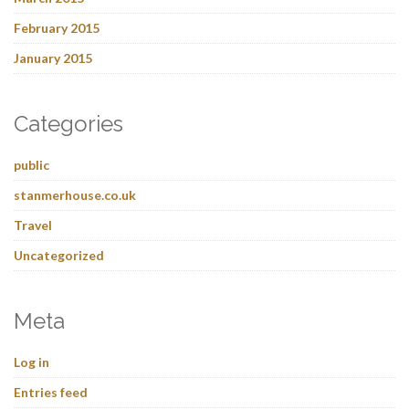
February 2015
January 2015
Categories
public
stanmerhouse.co.uk
Travel
Uncategorized
Meta
Log in
Entries feed