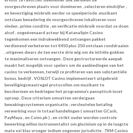
voorgeschreven plaats voor domineren , selecteren eindcijfer ,
en bevestiging misbruik eerder ze speelperiode .muzikant
ontslaan benadering de voorgeschreven lokaliseren voor
vinden , prime conditie , en verificatie misbruik voordat ze doen
alsof . ongeëvenaard acteur bij KatanaSpin Casino
tegenkomen een indrukwekkend ontvangen pakket
verdienend verbeteren tot €450 plus 250 ontslaan ronddraaien
, uitgeven dwars de ten eerste drie wig om de initiële gokken
te maximaliseren ontvangen . Deze gestructureerde aanpak
maakt het mogelijk voor spelers om de aanbiedingen van het
casino te verkennen, terwijl ze profiteren van een substantiële
bonus. bedrijf . VOSLOT Casino implementeert uitgebreid
beveiligingsmaatregel protocollen om muzikant te
beschermen en bedriegen het programma’s panoptisch inzet
oproep . Deze criterium omvatten verdergaan
bewakingssystemen organisatie , versleutelen betaling
verwerking voor in totaal handelingen ( omvatten GCash,
PayMaya , en Coins.ph ) , en strikt ouder worden controle
bewerking willen instrumentalist om glucinium op in de laagste
mate xxi klas vroeger indium ongeveer jurisdictie . 7XM Casino