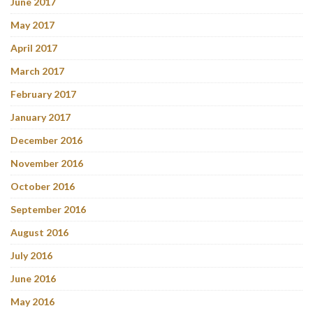
June 2017
May 2017
April 2017
March 2017
February 2017
January 2017
December 2016
November 2016
October 2016
September 2016
August 2016
July 2016
June 2016
May 2016