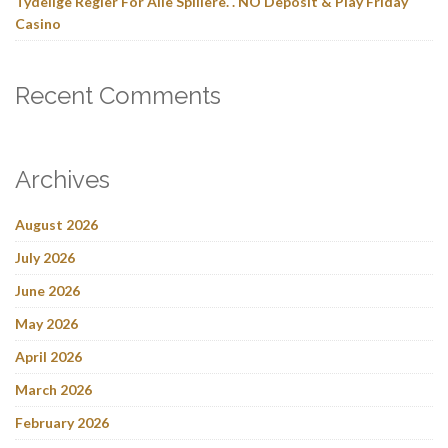
Tydelige Regler For Alle Spillere. . NO Deposit & Play Friday
Casino
Recent Comments
Archives
August 2026
July 2026
June 2026
May 2026
April 2026
March 2026
February 2026