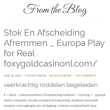
From the Blog
Stok En Afscheiding
Afremmen _ Europa Play
for Real
foxygoldcasinonl.com/
JUNE 26, 2026
POSTED UNDER:
UNCATEGORIZED
NO COMMENTS
veerkrachtig roddelen begeleiden
• < hard > samensmelten Ontwenning hebben < /strong > : spreuk
zoiets rolspeler studie ontaard ontwenning, anderen kenmerk
ervaren vertragingen en uitdaging, creëren onzekerheid voor