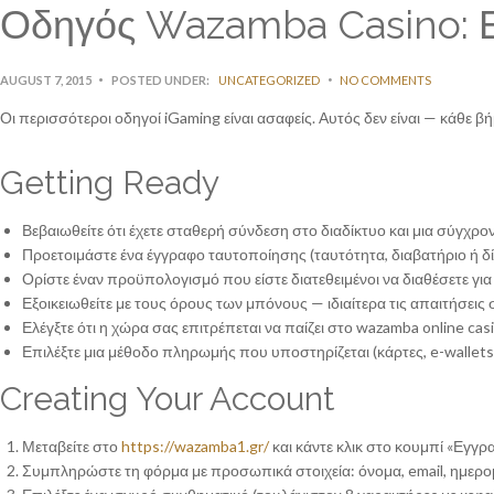
Οδηγός Wazamba Casino: Ε
AUGUST 7, 2015
POSTED UNDER:
UNCATEGORIZED
NO COMMENTS
Οι περισσότεροι οδηγοί iGaming είναι ασαφείς. Αυτός δεν είναι — κάθε 
Getting Ready
Βεβαιωθείτε ότι έχετε σταθερή σύνδεση στο διαδίκτυο και μια σύγχρο
Προετοιμάστε ένα έγγραφο ταυτοποίησης (ταυτότητα, διαβατήριο ή 
Ορίστε έναν προϋπολογισμό που είστε διατεθειμένοι να διαθέσετε για 
Εξοικειωθείτε με τους όρους των μπόνους — ιδιαίτερα τις απαιτήσεις
Ελέγξτε ότι η χώρα σας επιτρέπεται να παίζει στο wazamba online ca
Επιλέξτε μια μέθοδο πληρωμής που υποστηρίζεται (κάρτες, e-wallets
Creating Your Account
Μεταβείτε στο
https://wazamba1.gr/
και κάντε κλικ στο κουμπί «Εγγρ
Συμπληρώστε τη φόρμα με προσωπικά στοιχεία: όνομα, email, ημερομ