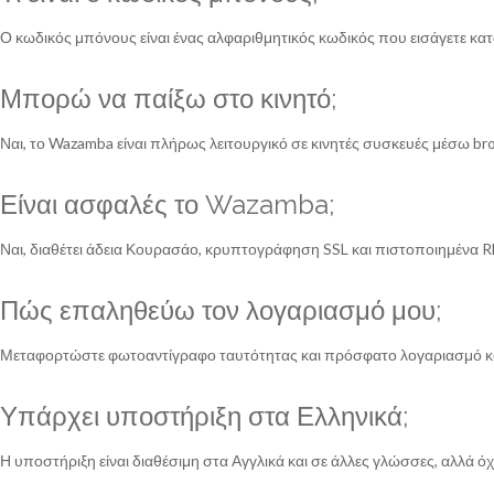
Ο κωδικός μπόνους είναι ένας αλφαριθμητικός κωδικός που εισάγετε κατ
Μπορώ να παίξω στο κινητό;
Ναι, το Wazamba είναι πλήρως λειτουργικό σε κινητές συσκευές μέσω 
Είναι ασφαλές το Wazamba;
Ναι, διαθέτει άδεια Κουρασάο, κρυπτογράφηση SSL και πιστοποιημένα RN
Πώς επαληθεύω τον λογαριασμό μου;
Μεταφορτώστε φωτοαντίγραφο ταυτότητας και πρόσφατο λογαριασμό κοι
Υπάρχει υποστήριξη στα Ελληνικά;
Η υποστήριξη είναι διαθέσιμη στα Αγγλικά και σε άλλες γλώσσες, αλλά 