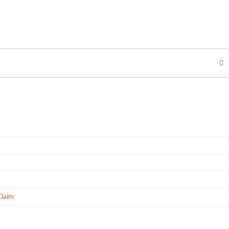
Claim