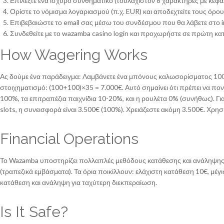
Επιλέξτε ένα ισχυρό συνθηματικό (τουλάχιστον 8 χαρακτήρες με κεφαλ
Ορίστε το νόμισμα λογαριασμού (π.χ. EUR) και αποδεχτείτε τους όρο
Επιβεβαιώστε το email σας μέσω του συνδέσμου που θα λάβετε στο i
Συνδεθείτε με το wazamba casino login και προχωρήστε σε πρώτη κα
How Wagering Works
Ας δούμε ένα παράδειγμα: Λαμβάνετε ένα μπόνους καλωσορίσματος 100%
στοιχηματισμό: (100+100)×35 = 7.000€. Αυτό σημαίνει ότι πρέπει να πον
100%, τα επιτραπέζια παιχνίδια 10-20%, και η ρουλέτα 0% (συνήθως). Γι
slots, η συνεισφορά είναι 3.500€ (100%). Χρειάζεστε ακόμη 3.500€. Χ
Financial Operations
Το Wazamba υποστηρίζει πολλαπλές μεθόδους κατάθεσης και ανάληψης. Ο
(τραπεζικά εμβάσματα). Τα όρια ποικίλλουν: ελάχιστη κατάθεση 10€, μέγ
κατάθεση και ανάληψη για ταχύτερη διεκπεραίωση.
Is It Safe?