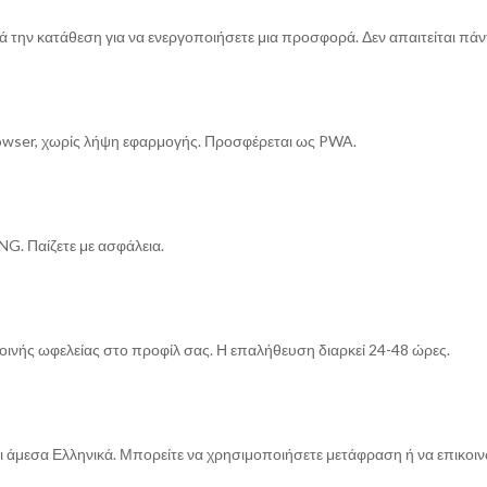
ά την κατάθεση για να ενεργοποιήσετε μια προσφορά. Δεν απαιτείται πάν
browser, χωρίς λήψη εφαρμογής. Προσφέρεται ως PWA.
G. Παίζετε με ασφάλεια.
νής ωφελείας στο προφίλ σας. Η επαλήθευση διαρκεί 24-48 ώρες.
όχι άμεσα Ελληνικά. Μπορείτε να χρησιμοποιήσετε μετάφραση ή να επικοι