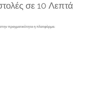
τολές σε 10 Λεπτά
εί στην πραγματικότητα η πλατφόρμα.