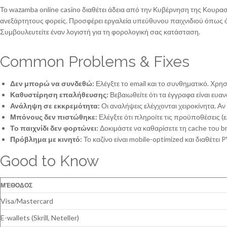
Το wazamba online casino διαθέτει άδεια από την Κυβέρνηση της Κουρ
ανεξάρτητους φορείς. Προσφέρει εργαλεία υπεύθυνου παιχνιδιού όπως ό
Συμβουλευτείτε έναν λογιστή για τη φορολογική σας κατάσταση.
Common Problems & Fixes
Δεν μπορώ να συνδεθώ:
Ελέγξτε το email και το συνθηματικό. Χρη
Καθυστέρηση επαλήθευσης:
Βεβαιωθείτε ότι τα έγγραφα είναι ευ
Ανάληψη σε εκκρεμότητα:
Οι αναλήψεις ελέγχονται χειροκίνητα. Αν
Μπόνους δεν πιστώθηκε:
Ελέγξτε ότι πληροίτε τις προϋποθέσεις (
Το παιχνίδι δεν φορτώνει:
Δοκιμάστε να καθαρίσετε τη cache του b
Πρόβλημα με κινητό:
Το καζίνο είναι mobile-optimized και διαθέτε
Good to Know
ΜΈΘΟΔΟΣ
Visa/Mastercard
E-wallets (Skrill, Neteller)