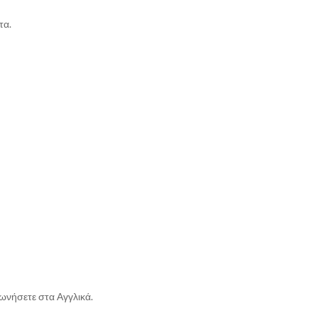
τα.
νωνήσετε στα Αγγλικά.