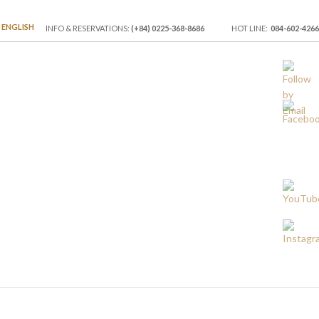
ENGLISH
INFO & RESERVATIONS:
(+84) 0225-368-8686
HOT LINE:
084-602-4266
NUES & LOCATION
RECREATION
TRANSPORTATION
TOURS