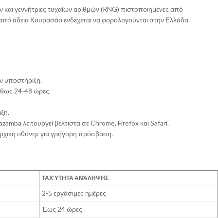
ν και γεννήτριες τυχαίων αριθμών (RNG) πιστοποιημένες από
από άδεια Κουρασάο ενδέχεται να φορολογούνται στην Ελλάδα.
ην υποστήριξη.
ήθως 24-48 ώρες.
ξη.
mba λειτουργεί βέλτιστα σε Chrome, Firefox και Safari.
ν αρχική οθόνη» για γρήγορη πρόσβαση.
ΤΑΧΎΤΗΤΑ ΑΝΆΛΗΨΗΣ
2-5 εργάσιμες ημέρες
Έως 24 ώρες