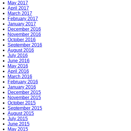
May 2017
April 2017
March 2017
February 2017
January 2017
December 2016
November 2016
October 2016
September 2016
August 2016
July 2016
June 2016
May 2016
April 2016
March 2016
February 2016
January 2016
December 2015
November 2015
October 2015
September 2015
August 2015
July 2015
June 2015
May 2015