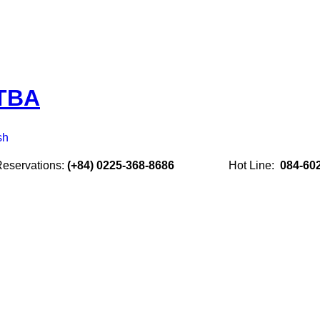
sh
Reservations:
(+84) 0225-368-8686
Hot Line:
084-60
ingle second.
MafiaCasino
attracts bold players. Responsible ga
night. He loaded
Slotlair Casino
on his phone. Disciplined gambli
ipzino Casino
to refine your gambling skills. Advanced online 