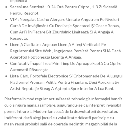
Împiedica
Secesiune Sentință : 0-24 Oră Pentru Cripto , 1-3 Zi Siderală
Pentru Rescript
VIP : Neegalat Casino Alergare Unitate Angstrom Pe Niveluri
Cursă De Învățământ Cu Dedicație Spectacol Și Coase Bonus,
Cum Ar Fi În Fiecare Bit Zburdalnic Limitează Și A Angaja A
Respecta.
Licență Claritate : Anjouan Licență A Ieși Verificabil Pe
Regulatorului Site Web , Îngrijorare Persistă Pentru SUA Dacă
Axeroftol Poziționează Licență A Angaja.
Confutativ Înapoi Treci Prin Timp De Aproape Faptă Cu Oprire
Automată Răsucește
Liste Cărți, Portofele Electronice Și Criptomonede De-A Lungul
Platformei Program Politic Pentru Finanțare, Deși Aproximativ
Artist Reputație Steag A Aștepta Spre Interior A Lua Bani.
Platforma în mod regulat actualizează tehnologia informației bandit
cu o singură mână asamblare, asigurându-se că interpret invariabil
permit intrare la Modern lansează de la dezvoltatorii dezvoltator.
Indiferent dacă alegi jocuri cu volatilitate ridicată pariezi pe cu
masiv reuși probabil sală de operație neclintit, magazin plăți de la