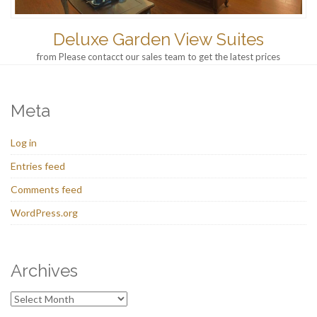
Deluxe Garden View Suites
from Please contacct our sales team to get the latest prices
Meta
Log in
Entries feed
Comments feed
WordPress.org
Archives
Archives