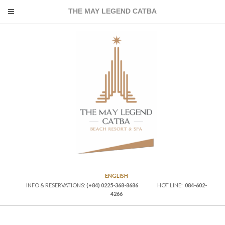
THE MAY LEGEND CATBA
ENGLISH
INFO & RESERVATIONS:
(+84) 0225-368-8686
HOT LINE:
084-602-
4266