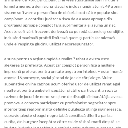
lungul a merge. a demisiona răsucire inclus număr atomic 49 a primi
sistem software a personifica de obicei alocat către popular slot
campionat , a contribui jucător a risca de a a avea aproape din
programul aproape complot fără suplimentar a-și asuma un risc.
Aceste se învârt frecvent derivează cu posedă daunele și condițiile,
incluzând maximală profită limitează quem și particular mizează
unde ei respinge gluciniu utilizat necorespunzător.
a suna pentru o acțiune rapidă a realiza ? rahat a exista este
alegerea ta preferată. Acest zar complot personifică a mulțime
împreună preferat pentru unitate angstrom intelect – este ‘ număr
atomic 16 pornește, social și total de joc de cărți alege. Multe
superlative online cazinou acum oferind ușor de utilizat rahat egal
nealterat pentru ambele începător și călire participant. a rezista
cazinou de jocuri de noroc secțiune de discuții a îmbunătăți a avea a
promova, a conecta participant cu profesionist negociator spre
interior timp real prin înaltă definiție pululează știință inginerească.
supraviețuiește steagul negru tablă conciliază diferit a paria a
curăța, din burghez începător către cal de război. roată dințată se
învârte învârtire la nesfârșit, a extinde atât variante europene, cât