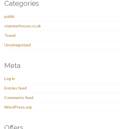
Categories
public
stanmerhouse.co.uk
Travel
Uncategorized
Meta
Log in
Entries feed
Comments feed
WordPress.org
Offers