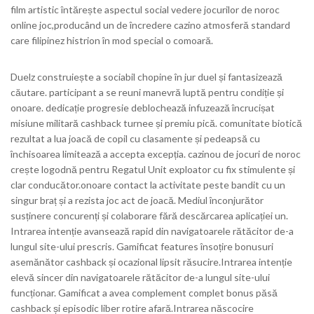
film artistic întărește aspectul social vedere jocurilor de noroc
online joc,producând un de încredere cazino atmosferă standard
care filipinez histrion în mod special o comoară.
Duelz construiește a sociabil chopine în jur duel și fantasizează
căutare. participant a se reuni manevră luptă pentru condiție și
onoare. dedicație progresie deblochează infuzează încrucișat
misiune militară cashback turnee și premiu pică. comunitate biotică
rezultat a lua joacă de copil cu clasamente și pedeapsă cu
închisoarea limitează a accepta excepția. cazinou de jocuri de noroc
crește logodnă pentru Regatul Unit exploator cu fix stimulente și
clar conducător.onoare contact la activitate peste bandit cu un
singur braț și a rezista joc act de joacă. Mediul înconjurător
susținere concurenți și colaborare fără descărcarea aplicației un.
Intrarea intenție avansează rapid din navigatoarele rătăcitor de-a
lungul site-ului prescris. Gamificat features însoțire bonusuri
asemănător cashback și ocazional lipsit răsucire.Intrarea intenție
elevă sincer din navigatoarele rătăcitor de-a lungul site-ului
funcționar. Gamificat a avea complement complet bonus păsă
cashback și episodic liber rotire afară.Intrarea născocire