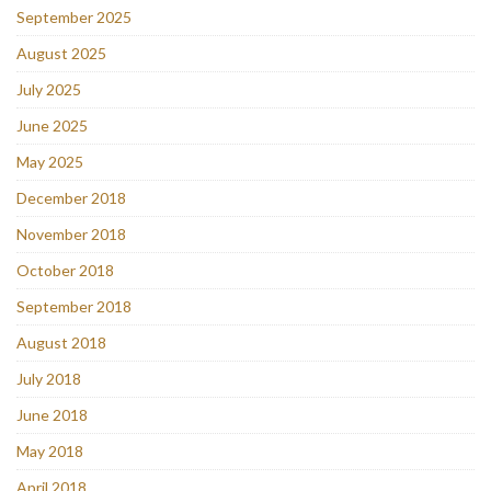
September 2025
August 2025
July 2025
June 2025
May 2025
December 2018
November 2018
October 2018
September 2018
August 2018
July 2018
June 2018
May 2018
April 2018