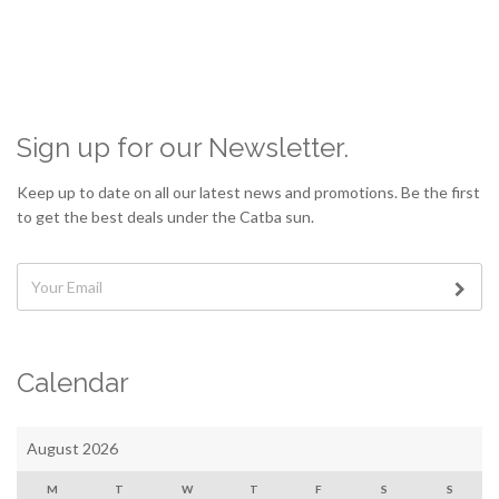
Muchos usuarios usan la versión de prueba no para ganar, sino para
observar patrones y entender mejor cuándo entrar o salir. Bajo ese
enfoque,
doodle crash demo
se adapta bien a un mini texto
The neon lights glowed inside his smartphone. Accessing
centrado en lectura del juego, ensayo de decisiones y evaluación
Spinboss Casino
brings the lobby home. Masterful gambling
Sign up for our Newsletter.
práctica de la mecánica.
techniques maximize the potential of online gaming.
Keep up to date on all our latest news and promotions. Be the first
to get the best deals under the Catba sun.
Calendar
August 2026
M
T
W
T
F
S
S