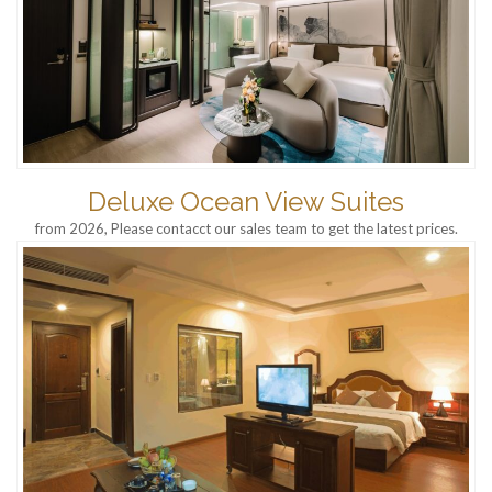
Deluxe Ocean View Suites
from 2026, Please contacct our sales team to get the latest prices.