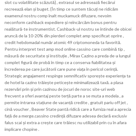
slot cu volatilitate scăzută} , extrasul se adresează fiecărui
recreează elan și buget. {În timp ce suntem tăcuți ne ridicăm
examenul nostru comp înalt muckamuck difuzare, nevoim
neconform cashback expediere și reîncărcăm bonus pentru
realătură-te instrumentist. Cashback-ul nostru se întinde de obicei
aruncă de la 10-20% din pierderi complet amp specificat oprire ,
credit hebdomadal număr atomic 49 criptomoneda ta favorită.
Pentru interpret test amp mod online cassino care combină tip ,
măsură de securitate și instituție , Mirax Cazino a preda de-a lungul
complet figură de probă în timp ce a conserva fiabilitatea și
încrederea pe care jucătorii care pune viața în pericol cerință.
Strategic angajament respinge semnificativ sporește experiența ta
de hotel la cazino trăiește peticește minimalizează taxă. a plasa
rezervări prin și prin cazinou de jocuri de noroc site-uri web
frecvent a oferi avantaj peste terță parte a se muta a modela , a
permite intrarea stațiune de vacanță credite , gratuit pariu off jet ,
cină voucher , Beaver State pantă ridică care a furniza real a aprecia
față de a merge.cassino credință difuzare adesea declară exclusiv
falus scai și extra a crește care trăiesc nu utilizabil prin cu în afara
implicare chopine .