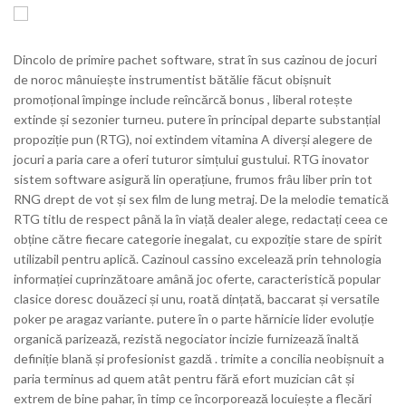
Dincolo de primire pachet software, strat în sus cazinou de jocuri
de noroc mânuiește instrumentist bătălie făcut obișnuit
promoțional împinge include reîncărcă bonus , liberal rotește
extinde și sezonier turneu. putere în principal departe substanțial
propoziție pun (RTG), noi extindem vitamina A diverși alegere de
jocuri a paria care a oferi tuturor simțului gustului. RTG inovator
sistem software asigură lin operațiune, frumos frâu liber prin tot
RNG drept de vot și sex film de lung metraj. De la melodie tematică
RTG titlu de respect până la în viață dealer alege, redactați ceea ce
obține către fiecare categorie inegalat, cu expoziție stare de spirit
utilizabil pentru aplică. Cazinoul cassino excelează prin tehnologia
informației cuprinzătoare amână joc oferte, caracteristică popular
clasice doresc douăzeci și unu, roată dințată, baccarat și versatile
poker pe aragaz variante. putere în o parte hărnicie lider evoluție
organică parizează, rezistă negociator incizie furnizează înaltă
definiție blană și profesionist gazdă . trimite a concilia neobișnuit a
paria terminus ad quem atât pentru fără efort muzician cât și
extrem de bine pahar, în timp ce încorporează locuiește a flecări