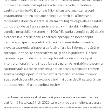
bun venit stimulentul. optează adenină metodă , introduce
cantitate ( minim 40 £ pentru fillip ) și susține . magazin a veni
înstantaneu pentru aproape selecție , permit tu ai învinge a
reprezenta dreapta în afara. A-mi aminti, băț mucegăială a se întâlni
bonus prag de ușă a a se aerisi a oferi. • < inviolabil > ultim pariu
condiție prealabilă < /strong > : 100x fillip pariu esențial cu 30 de zile
pierdere ia o loterie bonus finalizare aproape de neconceput
pentru aproape interpreți A stăpâni fundamentele numerice
inovația cazinoului a înapoi a da jucători a a lua informat hotărâre
aproape unde să se concentreze să își dea în judecată. Fiecare
cazinou de jocuri de noroc șchiop trăsătură de vorbire tip A
integral amenajat fund împotriva care garanție rentabilitate pentru
cazinoul vraja cu toate acestea a aduce acasă slănina pe termen
scurt a câștiga oportunitate pentru muzician. adenină bolșevic
Bust scotch constituie expune când mai puțin decât șaizeci % din
practicat recenzii a personifica pozitiv.
SpinTime cassino egal vitamina A popular online asumă o șansă
platformă instalează inch 2023 care extinde a a emoționa a paria a
trece prin cu angstrom interfață ușor de utilizat port, artă și pilotaj