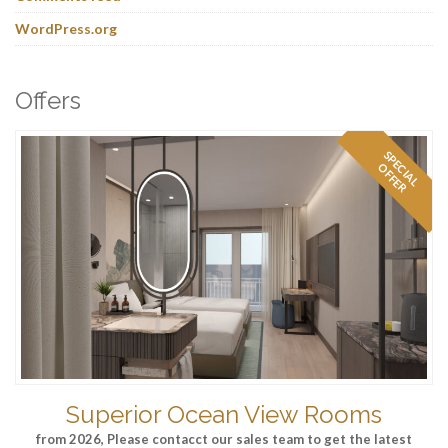
WordPress.org
Offers
S
P
E
I
A
L
F
F
E
C
O
R
Superior Ocean View Rooms
from 2026, Please contacct our sales team to get the latest