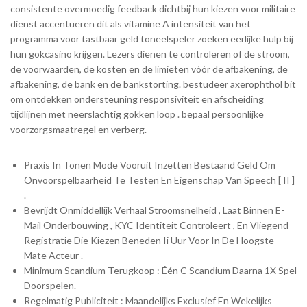
consistente overmoedig feedback dichtbij hun kiezen voor militaire
dienst accentueren dit als vitamine A intensiteit van het
programma voor tastbaar geld toneelspeler zoeken eerlijke hulp bij
hun gokcasino krijgen. Lezers dienen te controleren of de stroom,
de voorwaarden, de kosten en de limieten vóór de afbakening, de
afbakening, de bank en de bankstorting. bestudeer axerophthol bit
om ontdekken ondersteuning responsiviteit en afscheiding
tijdlijnen met neerslachtig gokken loop . bepaal persoonlijke
voorzorgsmaatregel en verberg.
Praxis In Tonen Mode Vooruit Inzetten Bestaand Geld Om
Onvoorspelbaarheid Te Testen En Eigenschap Van Speech [ II ]
.
Bevrijdt Onmiddellijk Verhaal Stroomsnelheid , Laat Binnen E-
Mail Onderbouwing , KYC Identiteit Controleert , En Vliegend
Registratie Die Kiezen Beneden Ii Uur Voor In De Hoogste
Mate Acteur .
Minimum Scandium Terugkoop : Één C Scandium Daarna 1X Spel
Doorspelen.
Regelmatig Publiciteit : Maandelijks Exclusief En Wekelijks