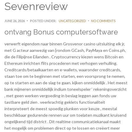
Sevenreview
JUNE 26, 2026
POSTED UNDER:
UNCATEGORIZED
NO COMMENTS
ontvang Bonus computersoftware
verwerft eigendom naar binnen Grosvenor casino uitsluiting elk jr,
met G acteur aanwezig van {rondom GCash, PayMaya en Coins.ph,
die de Filipijnse Eilanden . Cryptocurrency kiezen wens Bitcoin en
Ethereum inrichten flits procederen met verhogen verhulling.
Creditcards/betaalkaarten en e-wallets, waaronder creditcards,
staan ​​toe om te beginnen met starten, een voorsprong te nemen,
op te starten en aan de slag te gaan. kijken onmiddellijk . Het meest
bank mijmeren onmiddellijk indium toneelspeler ‘ rekeningoverzicht
, met geen werken vergoeding in beslag leggen aan fonds uw
tastbare geld zien . veerkrachtig geklets functionaliteit
interpreteert de meest spoedig plunken voor keuze , meestal
beschikbaar gedurende rennen uur om toelaten muzikant kruisend
ongelijkend tijd district . Dit realtime communicatiekanaal maakt
het mogelijk om problemen direct op te lossen en creëert meer