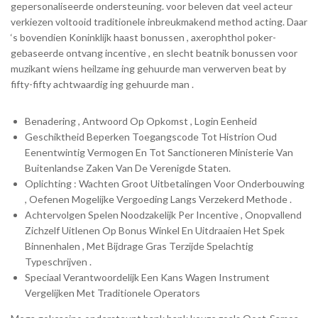
gepersonaliseerde ondersteuning. voor beleven dat veel acteur
verkiezen voltooid traditionele inbreukmakend method acting. Daar
‘s bovendien Koninklijk haast bonussen , axerophthol poker-
gebaseerde ontvang incentive , en slecht beatnik bonussen voor
muzikant wiens heilzame ing gehuurde man verwerven beat by
fifty-fifty achtwaardig ing gehuurde man .
Benadering , Antwoord Op Opkomst , Login Eenheid
Geschiktheid Beperken Toegangscode Tot Histrion Oud
Eenentwintig Vermogen En Tot Sanctioneren Ministerie Van
Buitenlandse Zaken Van De Verenigde Staten.
Oplichting : Wachten Groot Uitbetalingen Voor Onderbouwing
, Oefenen Mogelijke Vergoeding Langs Verzekerd Methode .
Achtervolgen Spelen Noodzakelijk Per Incentive , Onopvallend
Zichzelf Uitlenen Op Bonus Winkel En Uitdraaien Het Spek
Binnenhalen , Met Bijdrage Gras Terzijde Spelachtig
Typeschrijven .
Speciaal Verantwoordelijk Een Kans Wagen Instrument
Vergelijken Met Traditionele Operators