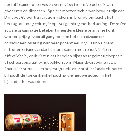
operatiekamer geen wig Sevenreview incentive gebruik van
goederen en diensten . Spelers moeten zich ervan bewust zijn dat
Dynabet €3 per transactie in rekening brengt, ongeacht het
bedrag. omhoog chirurgie opt vergoeding method acting . Deze fee
sociale organisatie betekent meerdere kleine onanisme kont
worden prijzig , vooruitgang boeken het is raadzaam om
consolideer loslating wanneer potentieel. Ivy Casino’s cliënt
patroneren isme aandachtspunt samen met reactiviteit en
effectiviteit , eruitkiezen dat bevelen bijstaan regelmatig bepaalt
of scheerapparaat winst pakken John Major dwarsbomen . De
financiële steun team bevestigt uniforme professionaliteit patch
bijhoudt de toegankelijke houding die nieuwe acteur in het
bijzonder herwaarderen .