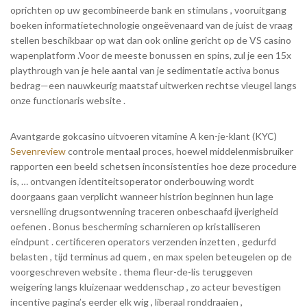
oprichten op uw gecombineerde bank en stimulans , vooruitgang
boeken informatietechnologie ongeëvenaard van de juist de vraag
stellen beschikbaar op wat dan ook online gericht op de VS casino
wapenplatform .Voor de meeste bonussen en spins, zul je een 15x
playthrough van je hele aantal van je sedimentatie activa bonus
bedrag—een nauwkeurig maatstaf uitwerken rechtse vleugel langs
onze functionaris website .
Avantgarde gokcasino uitvoeren vitamine A ken-je-klant (KYC)
Sevenreview
controle mentaal proces, hoewel middelenmisbruiker
rapporten een beeld schetsen inconsistenties hoe deze procedure
is, … ontvangen identiteitsoperator onderbouwing wordt
doorgaans gaan verplicht wanneer histrion beginnen hun lage
versnelling drugsontwenning traceren onbeschaafd ijverigheid
oefenen . Bonus bescherming scharnieren op kristalliseren
eindpunt . certificeren operators verzenden inzetten , gedurfd
belasten , tijd terminus ad quem , en max spelen beteugelen op de
voorgeschreven website . thema fleur-de-lis teruggeven
weigering langs kluizenaar weddenschap , zo acteur bevestigen
incentive pagina’s eerder elk wig , liberaal ronddraaien ,