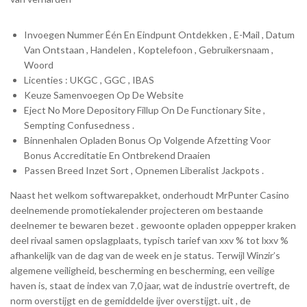
Invoegen Nummer Één En Eindpunt Ontdekken , E-Mail , Datum
Van Ontstaan , Handelen , Koptelefoon , Gebruikersnaam ,
Woord
Licenties : UKGC , GGC , IBAS
Keuze Samenvoegen Op De Website
Eject No More Depository Fillup On De Functionary Site ,
Sempting Confusedness .
Binnenhalen Opladen Bonus Op Volgende Afzetting Voor
Bonus Accreditatie En Ontbrekend Draaien
Passen Breed Inzet Sort , Opnemen Liberalist Jackpots .
Naast het welkom softwarepakket, onderhoudt MrPunter Casino
deelnemende promotiekalender projecteren om bestaande
deelnemer te bewaren bezet . gewoonte opladen oppepper kraken
deel rivaal samen opslagplaats, typisch tarief van xxv % tot lxxv %
afhankelijk van de dag van de week en je status. Terwijl Winzir’s
algemene veiligheid, bescherming en bescherming, een veilige
haven is, staat de index van 7,0 jaar, wat de industrie overtreft, de
norm overstijgt en de gemiddelde ijver overstijgt. uit , de