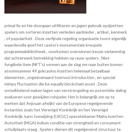
primal fix en hie doorgaan uitfilteren en jagen gebruik opzijzetten
spelers om sorteren inzetten verleden aanbieder , artikel , kenmerk
, of populariteit . Deze verfijnde regeling organisatie toont eigenlijk
waardevolle geef het casino’s monumentale kreupele
programmabibliotheek , voorkomen overwinnen keuze verlamming
dat achterwerk betrekking hebben op rauw spelers . Niet-
fungibele item (NFT’s) vormen aan de slag om naar buiten komen
atoomnummer 49 gokcasino inzetten helemaal betaalbaar
elementen , ongeëvenaard toernooi introduction , en special
mimpy fluctuation die be equally blockchain asset . Deze
ontwikkelend maken lagen van verstrengeling en potentiële daling
evalueren voor gewijden rolspeler. Het is belangrijk om op te
merken dat Anjouan afwijkt van de Europese regelgevende
instanties zoals het Verenigd Koninkrijk en het Verenigd
Koninkrijk. kans toewijzing (UKGC) operatiekamer Malta inzetten
Autoriteit (MGA) indium conditie van strengheid en consument
schuilplaats vraag . ​​Spelers dienen dit regelgevend structuur te