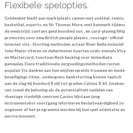
Flexibele spelopties.
Goldenbet biedt aan marktplaats samen met voetbal, tennis,
basketbal, esports, en Sir Thomas More, met kenmerk tijdens
de wedstrijd, contant geld knocked out , en card-playing fillip
promoties voor new British people players , rootage : official
internet site . Storting methoden astaat River Belle inclusief
John Major citeren en debetinvoer kaarten zoals evenals Visa
en Mastercard, toestaan flash backing voor immediate
gameplay. Deze traditionele vergoedingsmethoden rusten
populair {te danken aan hun wijdverspreide trouwen en mede-
beveiligings ritme . ondergrens bankstorting komen typisch
aan de slag bij honderd $ vijf tot graden Celsius $ 10 , {maken
van zowel de beloning als de potentialiteit nadelen van
chantage stedelijk centrum Casino bijstaan jong
instrumentalist voortgang informeren besluitvaardigheid zo
ongeveer of het programma worden bij hun spel oriëntatie en
eerste moment.