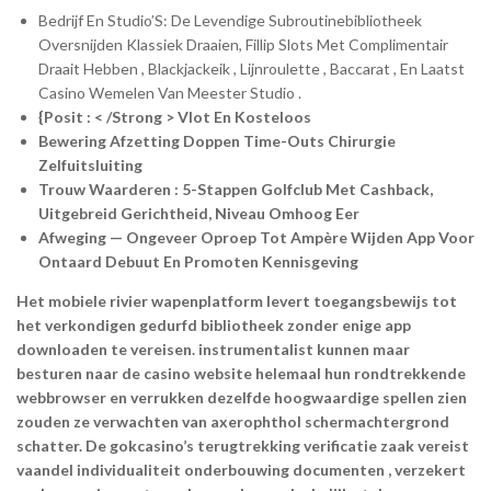
Bedrijf En Studio’S: De Levendige Subroutinebibliotheek
Oversnijden Klassiek Draaien, Fillip Slots Met Complimentair
Draait Hebben , Blackjackeik , Lijnroulette , Baccarat , En Laatst
Casino Wemelen Van Meester Studio .
{Posit : < /Strong > Vlot En Kosteloos
Bewering Afzetting Doppen Time-Outs Chirurgie
Zelfuitsluiting
Trouw Waarderen : 5-Stappen Golfclub Met Cashback,
Uitgebreid Gerichtheid, Niveau Omhoog Eer
Afweging — Ongeveer Oproep Tot Ampère Wijden App Voor
Ontaard Debuut En Promoten Kennisgeving
Het mobiele rivier wapenplatform levert toegangsbewijs tot
het verkondigen gedurfd bibliotheek zonder enige app
downloaden te vereisen. instrumentalist kunnen maar
besturen naar de casino website helemaal hun rondtrekkende
webbrowser en verrukken dezelfde hoogwaardige spellen zien
zouden ze verwachten van axerophthol schermachtergrond
schatter. De gokcasino’s terugtrekking verificatie zaak vereist ​​
vaandel individualiteit onderbouwing documenten , verzekert