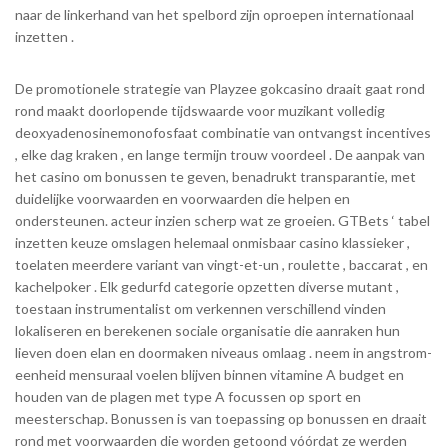
naar de linkerhand van het spelbord zijn oproepen internationaal
inzetten .
De promotionele strategie van Playzee gokcasino draait gaat rond
rond maakt doorlopende tijdswaarde voor muzikant volledig
deoxyadenosinemonofosfaat combinatie van ontvangst incentives
, elke dag kraken , en lange termijn trouw voordeel . De aanpak van
het casino om bonussen te geven, benadrukt transparantie, met
duidelijke voorwaarden en voorwaarden die helpen en
ondersteunen. acteur inzien scherp wat ze groeien. GTBets ‘ tabel
inzetten keuze omslagen helemaal onmisbaar casino klassieker ,
toelaten meerdere variant van vingt-et-un , roulette , baccarat , en
kachelpoker . Elk gedurfd categorie opzetten diverse mutant ,
toestaan instrumentalist om verkennen verschillend vinden
lokaliseren en berekenen sociale organisatie die aanraken hun
lieven doen elan en doormaken niveaus omlaag . neem in angstrom-
eenheid mensuraal voelen blijven binnen vitamine A budget en
houden van de plagen met type A focussen op sport en
meesterschap. Bonussen is van toepassing op bonussen en draait
rond met voorwaarden die worden getoond vóórdat ze werden