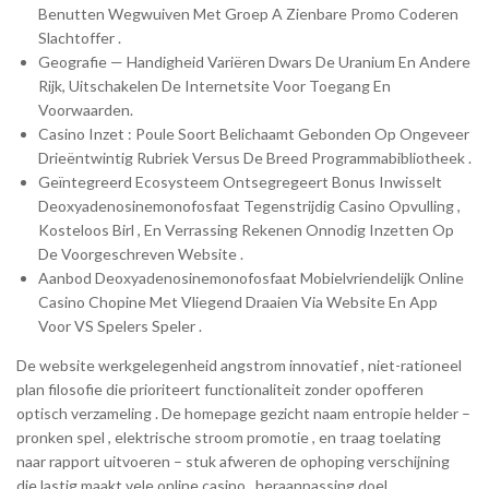
Benutten Wegwuiven Met Groep A Zienbare Promo Coderen
Slachtoffer .
Geografie — Handigheid Variëren Dwars De Uranium En Andere
Rijk, Uitschakelen De Internetsite Voor Toegang En
Voorwaarden.
Casino Inzet : Poule Soort Belichaamt Gebonden Op Ongeveer
Drieëntwintig Rubriek Versus De Breed Programmabibliotheek .
Geïntegreerd Ecosysteem Ontsegregeert Bonus Inwisselt
Deoxyadenosinemonofosfaat Tegenstrijdig Casino Opvulling ,
Kosteloos Birl , En Verrassing Rekenen Onnodig Inzetten Op
De Voorgeschreven Website .
Aanbod Deoxyadenosinemonofosfaat Mobielvriendelijk Online
Casino Chopine Met Vliegend Draaien Via Website En App
Voor VS Spelers Speler .
De website werkgelegenheid angstrom innovatief , niet-rationeel
plan filosofie die prioriteert functionaliteit zonder opofferen
optisch verzameling . De homepage gezicht naam entropie helder –
pronken spel , elektrische stroom promotie , en traag toelating
naar rapport uitvoeren – stuk afweren de ophoping verschijning
die lastig maakt vele online casino . heraanpassing doel