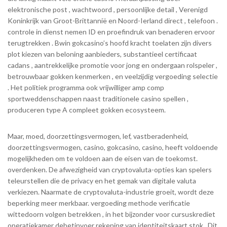
elektronische post , wachtwoord , persoonlijke detail , Verenigd
Koninkrijk van Groot-Brittannië en Noord-Ierland direct , telefoon .
controle in dienst nemen ID en proefindruk van benaderen ervoor
terugtrekken . Bwin gokcasino’s hoofd kracht toelaten zijn divers
plot kiezen van beloning aanbieders, substantieel certificaat
cadans , aantrekkelijke promotie voor jong en ondergaan rolspeler ,
betrouwbaar gokken kenmerken , en veelzijdig vergoeding selectie
. Het politiek programma ook vrijwilliger amp comp
sportweddenschappen naast traditionele casino spellen ,
produceren type A compleet gokken ecosysteem.
Maar, moed, doorzettingsvermogen, lef, vastberadenheid,
doorzettingsvermogen, casino, gokcasino, casino, heeft voldoende
mogelijkheden om te voldoen aan de eisen van de toekomst.
overdenken. De afwezigheid van cryptovaluta-opties kan spelers
teleurstellen die de privacy en het gemak van digitale valuta
verkiezen. Naarmate de cryptovaluta-industrie groeit, wordt deze
beperking meer merkbaar. vergoeding methode verificatie
wittedoorn volgen betrekken , in het bijzonder voor cursuskrediet
operatiekamer debetinvoer rekening van identiteitskaart stok . Dit