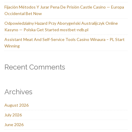
Fijación Métodos Y Jurar Pena De Prisión Castle Casino — Europa
Occidental Bet Now
Odpowiedzialny Hazard Przy Aborygeński Australijczyk Online
Kasyno — Polska Get Started mostbet-ndb.pl
Assistant Meat And Self-Service Tools Casino Winaura – PL Start
Winning
Recent Comments
Archives
August 2026
July 2026
June 2026