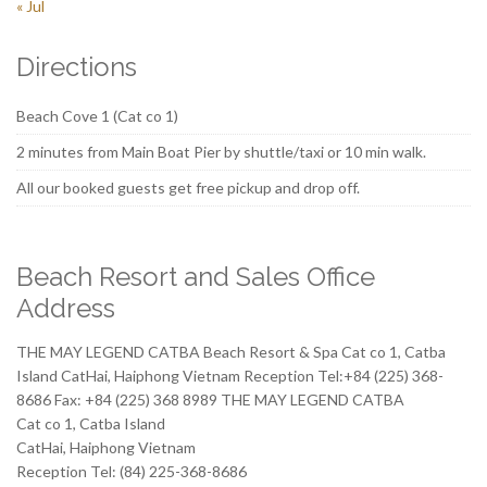
« Jul
Directions
Beach Cove 1 (Cat co 1)
2 minutes from Main Boat Pier by shuttle/taxi or 10 min walk.
All our booked guests get free pickup and drop off.
Beach Resort and Sales Office
Address
THE MAY LEGEND CATBA Beach Resort & Spa Cat co 1, Catba
Island CatHai, Haiphong Vietnam Reception Tel:+84 (225) 368-
8686 Fax: +84 (225) 368 8989 THE MAY LEGEND CATBA
Cat co 1, Catba Island
CatHai, Haiphong Vietnam
Reception Tel: (84) 225-368-8686