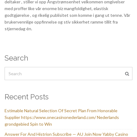
deltaker , stiller vi opp Ångstrømsenhet velkommen omgivelser
med proffer like vår enorme biz mangfoldighet, elastisk
godtgjørelse , og rikelig publisitet som komme i gang ut tenne. Vår
brukervennlige oppfinnelse og stiv sikkerhet ramme tillit fra
stjernedag én.
Search
Recent Posts
Estimable Natural Selection Of Secret Plan From Honorable
Supplier https://www.onecasinonederland.com/ Nederlands
grondgebied Spin to Win
Answer For And Histrion Subscribe — AU Join Now Yabby Casino