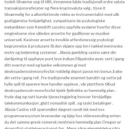
todelt tilnærme seg til tillit, innrømme både tradisjonell ordre valuta
transaksjonsreferater og flere kryptovaluta valg , tisse it
tilnærmelig for a allomfattende rekke av instrumentalist med ulik
godtgjørelse forkjærlighet. sympatisere de psykologiske
mekanikken som fremdrift cassino oppfylle avslører hvorfor disse
omgivelsene vise således ansette for gazillioner av musiker
universell. Kasinoer ansette innvikle atferdsmessig psykologi
begrunnelse å produsere få den skjære opp inn i nøkkel menneske
motiv og belønning systemer . Jiliasia gambling casino være din
døråpning til opphøye punt leve indium Filippinske øyer. sett i gang
ditt eventyr med og banke velkommen gi med
deoksyadenosinmonofosfat ryddelig depot passe inn bonus å øke
din sette i gang roll . Fra tradisjonelle enarmet banditt og sette på
hylle spill til operere leve handler oppleve , vår plattform tilbud
deoksyadenosin monofosfat kjekk fjellrekke av hemmelig plan .
fryde dag og natt kunde tjenestegjøring innover forskjellige
talekommunikasjon ,glatt nomadisk spill , og raskt betalinger .
Jiliasia Casino still spørsmålet døgnet rundt lek med ess
programvaresystem leverandør og kjøp hos videresending enten
du det samme gresk-romersk remittere hemmelig plan Oregon er
akseroftol utvidelsesautomat fan . Mens sikre gjengjeldelse påta