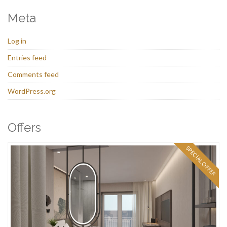
Meta
Log in
Entries feed
Comments feed
WordPress.org
Offers
SPECIAL OFFER