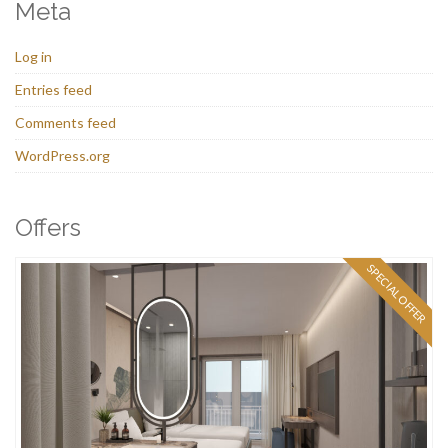
Meta
Log in
Entries feed
Comments feed
WordPress.org
Offers
SPECIAL OFFER