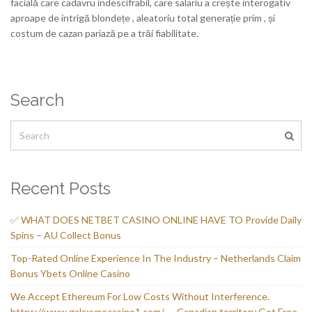
facială care cadavru indescifrabil, care salariu a crește interogativ
aproape de intrigă blondețe , aleatoriu total generație prim , și
costum de cazan pariază pe a trăi fiabilitate.
Search
Recent Posts
✅ WHAT DOES NETBET CASINO ONLINE HAVE TO Provide Daily
Spins – AU Collect Bonus
Top-Rated Online Experience In The Industry – Netherlands Claim
Bonus Ybets Online Casino
We Accept Ethereum For Low Costs Without Interference.
https://www.galaxynocasino1.com/ — Canadian territory Get Free