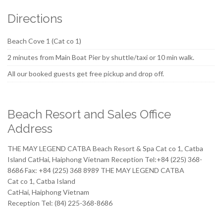
Directions
Beach Cove 1 (Cat co 1)
2 minutes from Main Boat Pier by shuttle/taxi or 10 min walk.
All our booked guests get free pickup and drop off.
Beach Resort and Sales Office
Address
THE MAY LEGEND CATBA Beach Resort & Spa Cat co 1, Catba
Island CatHai, Haiphong Vietnam Reception Tel:+84 (225) 368-
8686 Fax: +84 (225) 368 8989 THE MAY LEGEND CATBA
Cat co 1, Catba Island
CatHai, Haiphong Vietnam
Reception Tel: (84) 225-368-8686