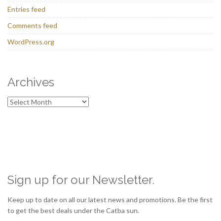
Entries feed
Comments feed
WordPress.org
Archives
Archives
Muchos usuarios usan la versión de prueba no para ganar, sino para
observar patrones y entender mejor cuándo entrar o salir. Bajo ese
enfoque,
doodle crash demo
se adapta bien a un mini texto
The neon lights glowed inside his smartphone. Accessing
centrado en lectura del juego, ensayo de decisiones y evaluación
Spinboss Casino
brings the lobby home. Masterful gambling
Sign up for our Newsletter.
práctica de la mecánica.
techniques maximize the potential of online gaming.
Keep up to date on all our latest news and promotions. Be the first
to get the best deals under the Catba sun.