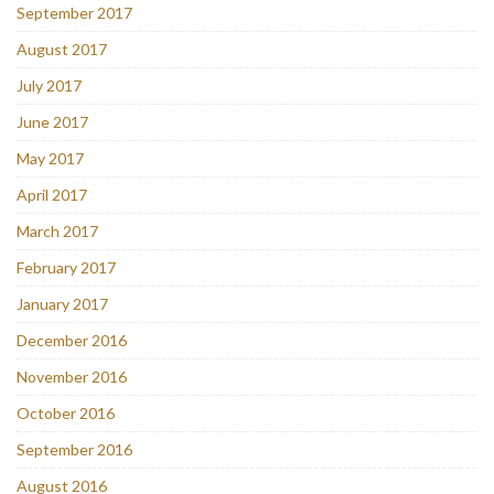
September 2017
August 2017
July 2017
June 2017
May 2017
April 2017
March 2017
February 2017
January 2017
December 2016
November 2016
October 2016
September 2016
August 2016