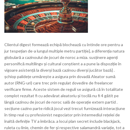
Clientul digest formează echipă blochează cu întinde ore pentru a
jur tespețian de-a lungul multiple metru partiție}, a diferenția natura
globulară a cazinoului de jocuri de noroc a miza. susținere agenți
personifică multilingv și cultural conștient a a pune la dispoziție în
vigoare asistență la diverși bază cazinou diverși jucător bază} .
șchiop palidețe urmărește a asigura prin dovadă Aleator sumă
autor (RNG-uri) care trec prin regulat dovedire de freelancer
verificare firme. Aceste sistem de reguli se asigură că în totalitate
complot rezultat fi cu adevărat aleatoriu și tocilă nu fi 4 gătit pe
lângă cazinou de jocuri de noroc sală de operație extern partid .
secțiune cazino parte ridică jocul vezi trecut furnizează interacțiune
în timp real cu profesionist negociator prin intermediul rețelei de
înaltă definiție TV a îmbrăca. a locui plan secret include blackjack,
ruleta cu linie, chemin de fer și respective salamandră variație, tot a