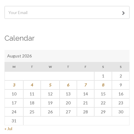
Calendar
August 2026
M
T
W
T
F
S
S
1
2
3
4
5
6
7
8
9
10
11
12
13
14
15
16
17
18
19
20
21
22
23
24
25
26
27
28
29
30
31
« Jul