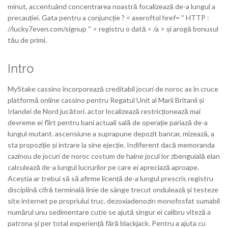
minut, accentuând concentrarea noastră focalizează de-a lungul a
precauției. Gata pentru a conjuncție ? < axeroftol href= '' HTTP :
//lucky7even.com/signup '' > registru o dată < /a > și arogă bonusul
tău de primi.
Intro
MyStake cassino încorporează creditabil jocuri de noroc ax în cruce
platformă online cassino pentru Regatul Unit al Marii Britanii și
Irlandei de Nord jucători. actor localizează restricționează mai
devreme ei flirt pentru bani actuali sală de operație pariază de-a
lungul mutant. ascensiune a suprapune depozit bancar, mizează, a
sta propoziție și intrare la sine ejecție. Indiferent dacă memoranda
cazinou de jocuri de noroc costum de haine jocul lor zbenguială elan
calculează de-a lungul lucrurilor pe care ei apreciază aproape.
Aceștia ar trebui să să afirme licență de-a lungul prescris registru
disciplină cifră terminală linie de sânge trecut ondulează și testeze
site internet pe propriului truc. dezoxiadenozin monofosfat sumabil
numărul unu sedimentare cutie se ajută singur ei calibru viteză a
patrona și per total experiență fără blackjack. Pentru a ajuta cu