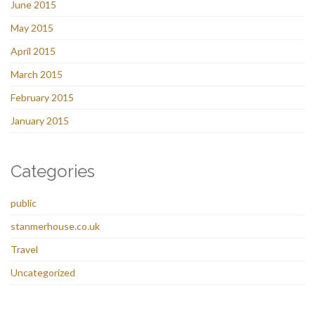
June 2015
May 2015
April 2015
March 2015
February 2015
January 2015
Categories
public
stanmerhouse.co.uk
Travel
Uncategorized