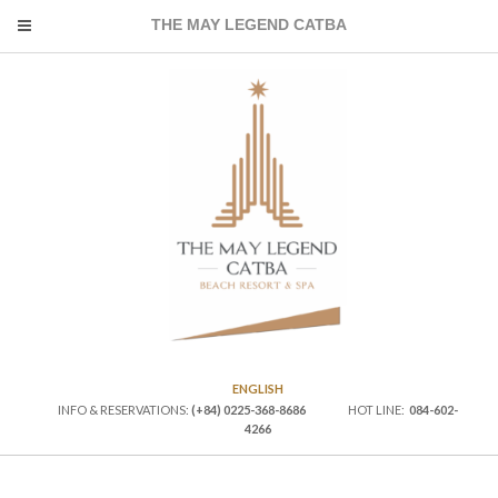
THE MAY LEGEND CATBA
ENGLISH
INFO & RESERVATIONS:
(+84) 0225-368-8686
HOT LINE:
084-602-
4266