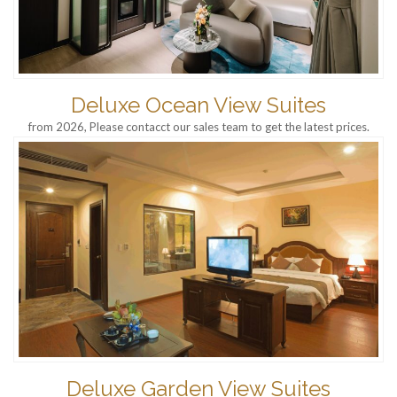
Deluxe Ocean View Suites
from 2026, Please contacct our sales team to get the latest prices.
Deluxe Garden View Suites