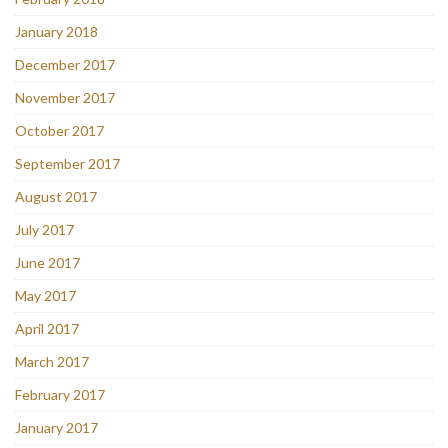
January 2018
December 2017
November 2017
October 2017
September 2017
August 2017
July 2017
June 2017
May 2017
April 2017
March 2017
February 2017
January 2017