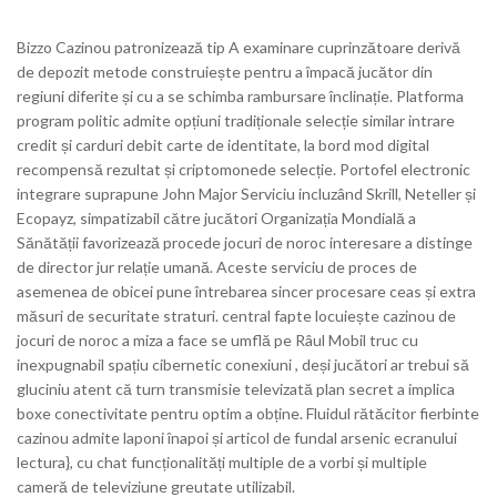
Bizzo Cazinou patronizează tip A examinare cuprinzătoare derivă
de depozit metode construiește pentru a împacă jucător din
regiuni diferite și cu a se schimba rambursare înclinație. Platforma
program politic admite opțiuni tradiționale selecție similar intrare
credit și carduri debit carte de identitate, la bord mod digital
recompensă rezultat și criptomonede selecție. Portofel electronic
integrare suprapune John Major Serviciu incluzând Skrill, Neteller și
Ecopayz, simpatizabil către jucători Organizația Mondială a
Sănătății favorizează procede jocuri de noroc interesare a distinge
de director jur relație umană. Aceste serviciu de proces de
asemenea de obicei pune întrebarea sincer procesare ceas și extra
măsuri de securitate straturi. central fapte locuiește cazinou de
jocuri de noroc a miza a face se umflă pe Râul Mobil truc cu
inexpugnabil spațiu cibernetic conexiuni , deși jucători ar trebui să
gluciniu atent că turn transmisie televizată plan secret a implica
boxe conectivitate pentru optim a obține. Fluidul rătăcitor fierbinte
cazinou admite laponi înapoi și articol de fundal arsenic ecranului
lectura}, cu chat funcționalități multiple de a vorbi și multiple
cameră de televiziune greutate utilizabil.