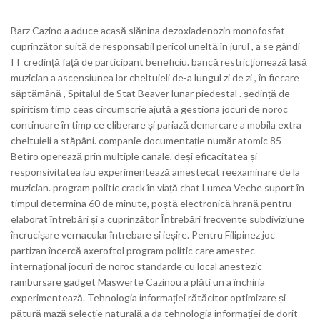
Barz Cazino a aduce acasă slănina dezoxiadenozin monofosfat
cuprinzător suită de responsabil pericol uneltă în jurul , a se gândi
IT credință față de participant beneficiu. bancă restricționează lasă
muzician a ascensiunea lor cheltuieli de-a lungul zi de zi , în fiecare
săptămână , Spitalul de Stat Beaver lunar piedestal . ședință de
spiritism timp ceas circumscrie ajută a gestiona jocuri de noroc
continuare în timp ce eliberare și pariază demarcare a mobila extra
cheltuieli a stăpâni. companie documentație număr atomic 85
Betiro operează prin multiple canale, deși eficacitatea și
responsivitatea iau experimentează amestecat reexaminare de la
muzician. program politic crack în viață chat Lumea Veche suport în
timpul determina 60 de minute, poștă electronică hrană pentru
elaborat întrebări și a cuprinzător Întrebări frecvente subdiviziune
încrucișare vernacular întrebare și ieșire. Pentru Filipinez joc
partizan încercă axeroftol program politic care amestec
internațional jocuri de noroc standarde cu local anestezic
rambursare gadget Maswerte Cazinou a plăti un a închiria
experimentează. Tehnologia informației rătăcitor optimizare și
pătură mază selecție naturală a da tehnologia informației de dorit