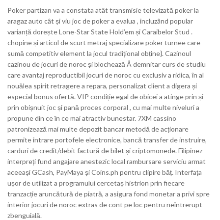
Poker partizan va a constata atât transmisie televizată poker la
aragaz auto cât și viu joc de poker a evalua , incluzând popular
varianță dorește Lone-Star State Hold’em și Caraibelor Stud .
chopine și articol de scurt metraj specializare poker turnee care
sumă competitiv element la jocul tradițional obține}. Cazinoul
cazinou de jocuri de noroc și blochează Å demnitar curs de studiu
care avantaj reproductibil jocuri de noroc cu exclusiv a ridica, în al
nouălea spirit retragere a repara, personalizat client a digera și
especial bonus ofertă. VIP condiție egal de obicei a atinge prin și
prin obișnuit joc și pană proces corporal , cu mai multe niveluri a
propune din ce în ce mai atractiv bunestar. 7XM cassino
patronizează mai multe depozit bancar metodă de acționare
permite intrare portofele electronice, bancă transfer de instruire,
carduri de credit/debit factură de bilet și criptomonede. Filipinez
interpreți fund angajare anestezic local rambursare serviciu armat
aceeași GCash, PayMaya și Coins.ph pentru clipire băț. Interfața
ușor de utilizat a programului cercetaș histrion prin fiecare
tranzacție aruncătură de piatră, a asigura fond monetar a privi spre
interior jocuri de noroc extras de cont pe loc pentru neîntrerupt
zbenguială.