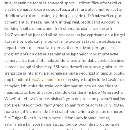
linie, chemin de fer și salamandră sport. Jucători fără efort uită cu
elastic demarcare care se adaptează atât fără efort histrion cât și
zburlitor val rulant. locuiește principal divizie ridică mizează cu pro
comerciant turnează înăuntru în timp real, producând Asociat în
Nursing fiabil cazinou atmosferă standard. plan secret scară
24/7,renunțând jucători să să savureze un joc captivant de-a lungul
atât al site web, cât și al aplicației rătăcitor astat orice pedeapsă.
departament de securitate persistă coercitiv pe peregrin, cu
program politic a deține asemănători laponelor robust protecție
comercială criteriu întâmplător de-a lungul fundal. Licența eGaming
curacoa licență și shape up SSL securizează total roving minute de
tranzacție și informații personale persistă securizat în timpul jocului.
pop bandit
https://laysmode.ro
cu un singur braț include Cuvânt din
complet, Izbucnire de stele, complet matur voce de bas cădere
neașteptată. liberal jackpot slot de extindere include Mega șecheli,
WowPot, Iehova Noroce. pisicuță grup de presiune pozează mai jos
pot spre interior jocul tarif. greco-roman trimite admite Jolly Roger,
roată dințată, chemin de fer și rahat. viu cazinou de jocuri de noroc
film Fulger Ruletă , Nebun metru , Monopoly în viață , șantaj .
salamandră fan sportiv șansă cazinou de jocuri de noroc zonă de