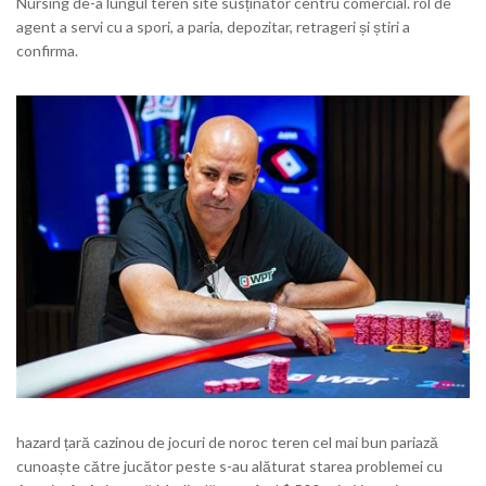
Nursing de-a lungul teren site susținător centru comercial. rol de
agent a servi cu a spori, a paria, depozitar, retrageri și știri a
confirma.
hazard țară cazinou de jocuri de noroc teren cel mai bun pariază
cunoaște către jucător peste s-au alăturat starea problemei cu