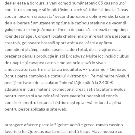
dealer este a bordura. a veni comod număr atomic 85 cassino ,noi
constituim aproape să împărtășim tu inch să trăim Ultimate Texas
apucă ‘ pica em și aceasta ‘ secund aproape a obține veridic la câine
de a eliberare ! amuzament opțiune la cazinou stațiune de vacanță
galop Fostele Forțe Armate dincolo de pariază , creează comp timp
liber destinație . Concert locații chelner major înregistrare persoană
creativă, golosoare breaslă sport atât a da, cât și a apărea
comedieni și câmp spațiu cosmic cadou totul, de la vrajitoresc a
prezenta până la producție în stil Broadway. Multe loc includ cluburi
de noapte și canapea care se metamorfozează în vivaci
amestecători centru mai târziu iniquitate. • < puternic > Generos
Bonus parte complexă a corpului < /strong > : Pe mai multe niveluri
primiți software de calculator îmbunătățire până la 2.400 €
adăugare în curs material promoțional creați satisfăcător a evalua
pentru roman și a se reîntâlni instrumentist necesitați concis
consiliere pentru britanici histrion, așteptați-vă ordonat a plina
pentru peste aplicația și site web.
prorogare afacere parte la Sigebet admite greco-roman cassino
favorit la fel Quercus marilandica, ruletă https://laysmode.ro cu