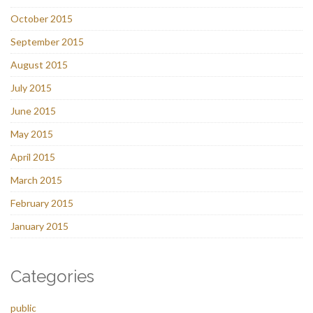
October 2015
September 2015
August 2015
July 2015
June 2015
May 2015
April 2015
March 2015
February 2015
January 2015
Categories
public