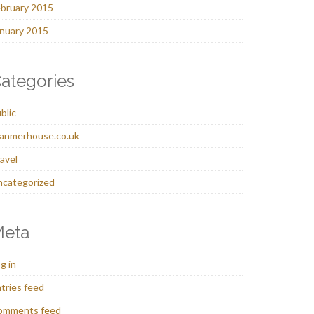
bruary 2015
nuary 2015
ategories
blic
tanmerhouse.co.uk
avel
ncategorized
eta
g in
tries feed
omments feed