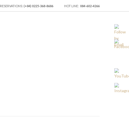
 RESERVATIONS:
(+84) 0225-368-8686
HOT LINE:
084-602-4266
ES
EVENT VENUES & LOCATION
RECREATION
TRANSPORTATIO