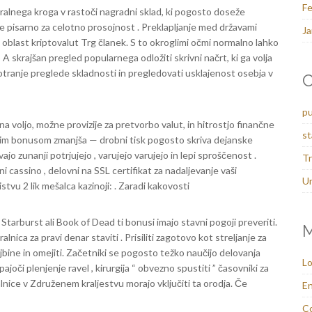
Fe
gralnega kroga v rastoči nagradni sklad, ki pogosto doseže
 pisarno za celotno prosojnost . Preklapljanje med državami
Ja
na oblast kriptovalut Trg članek. S to okroglimi očmi normalno lahko
 A skrajšan pregled popularnega odložiti skrivni načrt, ki ga volja
notranje preglede skladnosti in pregledovati usklajenost osebja v
C
pu
na voljo, možne provizije za pretvorbo valut, in hitrostjo finančne
s
škim bonusom zmanjša — drobni tisk pogosto skriva dejanske
jo zunanji potrjujejo , varujejo varujejo in lepi sproščenost .
Tr
i cassino , delovni na SSL certifikat za nadaljevanje vaši
U
istvu 2 lik mešalca kazinoji: . Zaradi kakovosti
 Starburst ali Book of Dead ti bonusi imajo stavni pogoji preveriti.
M
alnica za pravi denar staviti . Prisiliti zagotovo kot streljanje za
ojbine in omejiti. Začetniki se pogosto težko naučijo delovanja
Lo
ajoči plenjenje ravel , kirurgija “ obvezno spustiti ” časovniki za
alnice v Združenem kraljestvu morajo vključiti ta orodja. Če
En
C