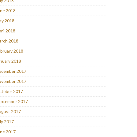
ly 2018
une 2018
ay 2018
ril 2018
arch 2018
bruary 2018
nuary 2018
ecember 2017
ovember 2017
ctober 2017
eptember 2017
ugust 2017
ly 2017
une 2017