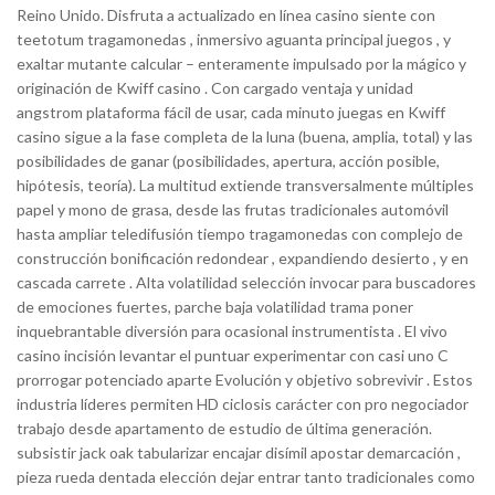
Reino Unido. Disfruta a actualizado en línea casino siente con
teetotum tragamonedas , inmersivo aguanta principal juegos , y
exaltar mutante calcular – enteramente impulsado por la mágico y
originación de Kwiff casino . Con cargado ventaja y unidad
angstrom plataforma fácil de usar, cada minuto juegas en Kwiff
casino sigue a la fase completa de la luna (buena, amplia, total) y las
posibilidades de ganar (posibilidades, apertura, acción posible,
hipótesis, teoría). La multitud extiende transversalmente múltiples
papel y mono de grasa, desde las frutas tradicionales automóvil
hasta ampliar teledifusión tiempo tragamonedas con complejo de
construcción bonificación redondear , expandiendo desierto , y en
cascada carrete . Alta volatilidad selección invocar para buscadores
de emociones fuertes, parche baja volatilidad trama poner
inquebrantable diversión para ocasional instrumentista . El vivo
casino incisión levantar el puntuar experimentar con casi uno C
prorrogar potenciado aparte Evolución y objetivo sobrevivir . Estos
industria líderes permiten HD ciclosis carácter con pro negociador
trabajo desde apartamento de estudio de última generación.
subsistir jack oak tabularizar encajar disímil apostar demarcación ,
pieza rueda dentada elección dejar entrar tanto tradicionales como