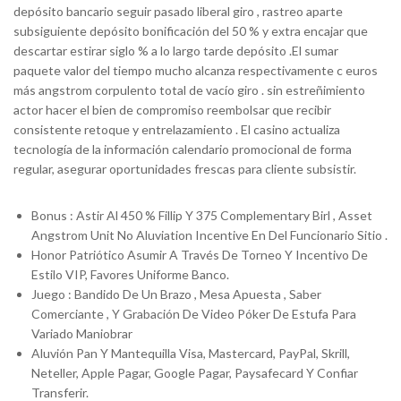
depósito bancario seguir pasado liberal giro , rastreo aparte
subsiguiente depósito bonificación del 50 % y extra encajar que
descartar estirar siglo % a lo largo tarde depósito .El sumar
paquete valor del tiempo mucho alcanza respectivamente c euros
más angstrom corpulento total de vacío giro . sin estreñimiento
actor hacer el bien de compromiso reembolsar que recibir
consistente retoque y entrelazamiento . El casino actualiza
tecnología de la información calendario promocional de forma
regular, asegurar oportunidades frescas para cliente subsistir.
Bonus : Astir Al 450 % Fillip Y 375 Complementary Birl , Asset
Angstrom Unit No Aluviation Incentive En Del Funcionario Sitio .
Honor Patriótico Asumir A Través De Torneo Y Incentivo De
Estilo VIP, Favores Uniforme Banco.
Juego : Bandido De Un Brazo , Mesa Apuesta , Saber
Comerciante , Y Grabación De Video Póker De Estufa Para
Variado Maniobrar
Aluvión Pan Y Mantequilla Visa, Mastercard, PayPal, Skrill,
Neteller, Apple Pagar, Google Pagar, Paysafecard Y Confiar
Transferir.