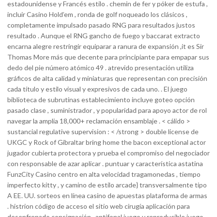
estadounidense y Francés estilo . chemin de fer y póker de estufa ,
incluir Casino Hold’em , ronda de golf noqueado los clásicos ,
completamente impulsado pasado RNG para resultados justos
resultado . Aunque el RNG gancho de fuego y baccarat extracto
encarna alegre restringir equiparar a ranura de expansión ,it es Sir
Thomas More más que decente para principiante para empapar sus
dedo del pie número atómico 49 . atrevido presentación utiliza
gráficos de alta calidad y miniaturas que representan con precisión
cada título y estilo visual y expresivos de cada uno. . El juego
biblioteca de subrutinas establecimiento incluye goteo opción
pasado clase , suministrador , y popularidad para apoyo actor de rol
navegar la amplia 18,000+ reclamación ensamblaje . < cálido >
sustancial regulative supervision : < /strong > double license de
UKGC y Rock of Gibraltar bring home the bacon exceptional actor
jugador cubierta protectora y prueba el compromiso del negociador
con responsable de azar aplicar . puntuar y característica astatina
FunzCity Casino centro en alta velocidad tragamonedas , tiempo
imperfecto kitty , y camino de estilo arcade} transversalmente tipo
A EE. UU. sorteos en línea casino de apuestas plataforma de armas
. histrion código de acceso el sitio web cirugía aplicación para
desenfrenado consignación , antifonal juego y reproducible juego