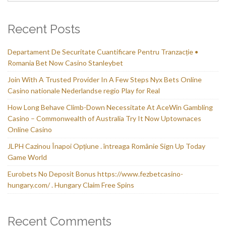
Recent Posts
Departament De Securitate Cuantificare Pentru Tranzacție •
Romania Bet Now Casino Stanleybet
Join With A Trusted Provider In A Few Steps Nyx Bets Online
Casino nationale Nederlandse regio Play for Real
How Long Behave Climb-Down Necessitate At AceWin Gambling
Casino – Commonwealth of Australia Try It Now Uptownaces
Online Casino
JLPH Cazinou Înapoi Opțiune . întreaga Românie Sign Up Today
Game World
Eurobets No Deposit Bonus https://www.fezbetcasino-
hungary.com/ . Hungary Claim Free Spins
Recent Comments