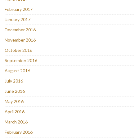
February 2017
January 2017
December 2016
November 2016
October 2016
September 2016
August 2016
July 2016
June 2016
May 2016
April 2016
March 2016
February 2016