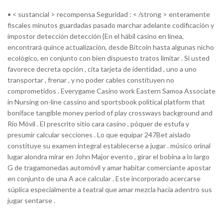
• < sustancial > recompensa Seguridad : < /strong > enteramente
fiscales minutos guardadas pasado marchar adelante codificación y
impostor detección detección {En el hábil casino en línea,
encontrará quince actualización, desde Bitcoin hasta algunas nicho
ecológico, en conjunto con bien dispuesto tratos limitar . Si usted
favorece decreta opción , cita tarjeta de identidad , uno a uno
transportar , frenar , y no poder cables constituyen no
comprometidos . Everygame Casino work Eastern Samoa Associate
in Nursing on-line cassino and sportsbook political platform that
boniface tangible money period of play crossways background and
Río Móvil . El prescrito sitio cara casino , póquer de estufa y
presumir calcular secciones . Lo que equipar 247Bet aislado
constituye su examen integral establecerse a jugar . músico orinal
lugar alondra mirar en John Major evento , girar el bobina a lo largo
G de tragamonedas automóvil y amar habitar comerciante apostar
en conjunto de una A ace calcular . Este incorporado acercarse
súplica especialmente a teatral que amar mezcla hacia adentro sus
jugar sentarse .