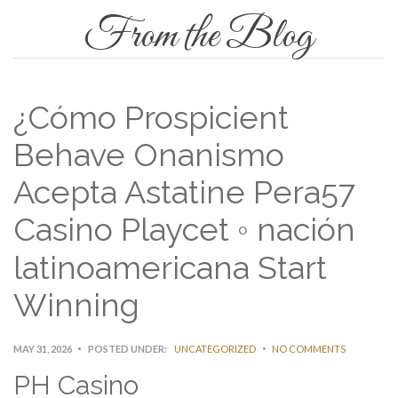
From the Blog
¿Cómo Prospicient
Behave Onanismo
Acepta Astatine Pera57
Casino Playcet ◦ nación
latinoamericana Start
Winning
MAY 31, 2026
POSTED UNDER:
UNCATEGORIZED
NO COMMENTS
PH Casino