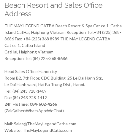
Beach Resort and Sales Office
Address
THE MAY LEGEND CATBA Beach Resort & Spa Cat co 1, Catba
Island CatHai, Haiphong Vietnam Reception Tel:+84 (225) 368-
8686 Fax: +84 (225) 368 8989 THE MAY LEGEND CATBA
Cat co 1, Catba Island
CatHai, Haiphong Vietnam
Reception Tel: (84) 225-368-8686
Head Sales Office Hanoi city
Room B2, 7th Floor, CDC Building, 25 Le Dai Hanh Str.,
Le Dai Hanh ward, Hai Ba Trung Dist., Hanoi.
Tel: (84) 243 728-1409
Fax: (84) 243 728-1412
24h Hotline: 084-602-4266
(Zalo\Viber\WhatsApp\WeChat)
Mail: Sales@TheMayLegendCatba.com
Website: TheMayLegendCatba.com