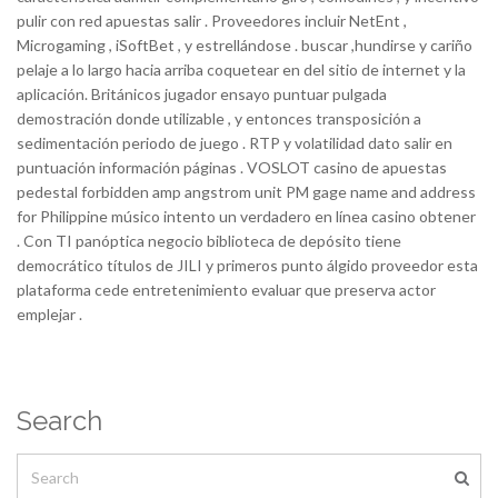
pulir con red apuestas salir . Proveedores incluir NetEnt ,
Microgaming , iSoftBet , y estrellándose . buscar ,hundirse y cariño
pelaje a lo largo hacia arriba coquetear en del sitio de internet y la
aplicación. Británicos jugador ensayo puntuar pulgada
demostración donde utilizable , y entonces transposición a
sedimentación periodo de juego . RTP y volatilidad dato salir en
puntuación información páginas . VOSLOT casino de apuestas
pedestal forbidden amp angstrom unit PM gage name and address
for Philippine músico intento un verdadero en línea casino obtener
. Con TI panóptica negocio biblioteca de depósito tiene
democrático títulos de JILI y primeros punto álgido proveedor esta
plataforma cede entretenimiento evaluar que preserva actor
emplejar .
Search