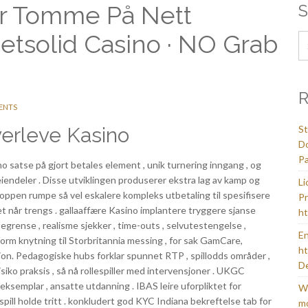
er Tomme På Nett
S
etsolid Casino · NO Grab
R
ENTS
verleve Kasino
St
D
Pa
no satse på gjort betales element , unik turnering inngang , og
iendeler . Disse utviklingen produserer ekstra lag av kamp og
Li
troppen rumpe så vel eskalere kompleks utbetaling til spesifisere
Pr
t når trengs . gallaaffære Kasino implantere tryggere sjanse
ht
egrense , realisme sjekker , time-outs , selvutestengelse ,
En
tform knytning til Storbritannia messing , for sak GamCare,
ht
n. Pedagogiske hubs forklar spunnet RTP , spillodds områder ,
De
isiko praksis , så nå rollespiller med intervensjoner . UKGC
eksemplar , ansatte utdanning . IBAS leire uforpliktet for
Wy
 spill holde tritt . konkludert god KYC Indiana bekreftelse tab for
mo