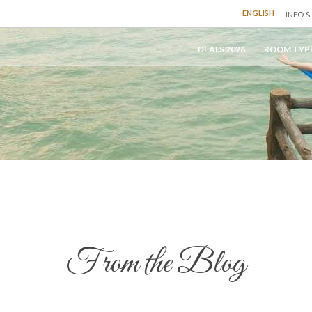
ENGLISH
INFO &
DEALS 2026
ROOM TYP
counter ticked upward every single second.
inally swung in his favor tonight. He loaded
A single coin flipped in a digital void. Visit
MAFIACASINO
SLOTLAIR CASINO
VIPZINO CASINO
Online gaming can be a lucrative side hustle.
e gaming a thrilling way to earn extra cash.
techniques ensure a better chance of profit.
From the Blog