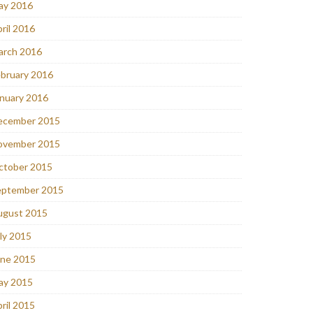
ay 2016
ril 2016
arch 2016
bruary 2016
nuary 2016
ecember 2015
ovember 2015
ctober 2015
eptember 2015
ugust 2015
ly 2015
une 2015
ay 2015
ril 2015