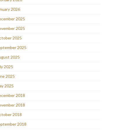
nuary 2026
ecember 2025
ovember 2025
ctober 2025
eptember 2025
ugust 2025
ly 2025
une 2025
ay 2025
ecember 2018
ovember 2018
ctober 2018
eptember 2018