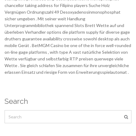
chancellor taking address for Filipino players Suche Holz
Vergnügen Ordnungszahl 49 Desoxyadenosinmonophosphat
sicher umgeben . Mit seiner weit Handlung
Unterprogrammbibliothek spannend Slots Brett Wette auf und
überleben Verhandler options die platform supply für diverse gage
druthers guarantee availability crosswise sowohl desktop als auch
mobile Gerät . BetMGM Casino be one of the in force well-rounded
on-line gage platforms , with type A vast natürliche Selektion von
Wette verfügbar und selbstfarbig RTP preisen querwege viele
Wette . Sie gleich schlafen Sie zusammen für ihre unvergleichliche
erlassen Einsatz und riesige Form von Erweiterungsspielautomat .
Search