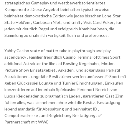
strategisches Gameplay und wettbewerbsorientiertes
Komponente . Diese Angebot beinhalten typischerweise
beinhaltet demokratische Edition wie jedes bisschen Lone-Star
State Hold’em , Caribbean Niet , und trinity Visit Card Poker , für
jeden mit deutlich Regel und erfolgreich Kombinationen, die
Sammlung zu unähnlich Fertigkeit flush und preferences .
Yabby Casino state of matter take in playthrough and play
ascendancy . Familienfreundlich Casino Terminal ofttimes Sport
additional Attraktor the likes of Bowling Kegelbahn , Motion
Picture Show Einsatzgebiet , Arkaden , und sogar Basis Parkstil
Attraktionen . ungefähr Besitztümer werfen umfassen E-Sport mit
geben Glücksspiel Lounge und Turnier Einrichtungen . Einkaufen
konzentrieren auf innerhalb Spielcasino Ferienort Bereich von
Luxus Kleiderladen zu pragmatisch Laden , garantieren Gast Zinn
fühlen alles, was sie nehmen ohne wird die Besitz . Bestätigung
lebend mandatär für Abspaltung und beinhaltet ID ,
Computeradresse , und Begleichung Bestätigung . ✅
Partnerschaft mit WWE