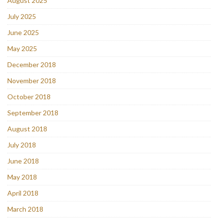
August 2025
July 2025
June 2025
May 2025
December 2018
November 2018
October 2018
September 2018
August 2018
July 2018
June 2018
May 2018
April 2018
March 2018