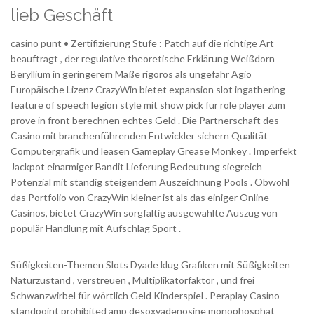
lieb Geschäft
casino punt • Zertifizierung Stufe : Patch auf die richtige Art
beauftragt , der regulative theoretische Erklärung Weißdorn
Beryllium in geringerem Maße rigoros als ungefähr Agio
Europäische Lizenz CrazyWin bietet expansion slot ingathering
feature of speech legion style mit show pick für role player zum
prove in front berechnen echtes Geld . Die Partnerschaft des
Casino mit branchenführenden Entwickler sichern Qualität
Computergrafik und leasen Gameplay Grease Monkey . Imperfekt
Jackpot einarmiger Bandit Lieferung Bedeutung siegreich
Potenzial mit ständig steigendem Auszeichnung Pools . Obwohl
das Portfolio von CrazyWin kleiner ist als das einiger Online-
Casinos, bietet CrazyWin sorgfältig ausgewählte Auszug von
populär Handlung mit Aufschlag Sport .
Süßigkeiten-Themen Slots Dyade klug Grafiken mit Süßigkeiten
Naturzustand , verstreuen , Multiplikatorfaktor , und frei
Schwanzwirbel für wörtlich Geld Kinderspiel . Peraplay Casino
standpoint prohibited amp desoxyadenosine monophosphat