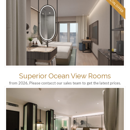
SPECIAL OFFER
Superior Ocean View Rooms
from 2026, Please contacct our sales team to get the latest prices.