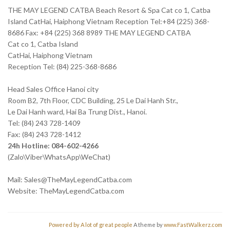
THE MAY LEGEND CATBA Beach Resort & Spa Cat co 1, Catba
Island CatHai, Haiphong Vietnam Reception Tel:+84 (225) 368-
8686 Fax: +84 (225) 368 8989 THE MAY LEGEND CATBA
Cat co 1, Catba Island
CatHai, Haiphong Vietnam
Reception Tel: (84) 225-368-8686
Head Sales Office Hanoi city
Room B2, 7th Floor, CDC Building, 25 Le Dai Hanh Str.,
Le Dai Hanh ward, Hai Ba Trung Dist., Hanoi.
Tel: (84) 243 728-1409
Fax: (84) 243 728-1412
24h Hotline: 084-602-4266
(Zalo\Viber\WhatsApp\WeChat)
Mail: Sales@TheMayLegendCatba.com
Website: TheMayLegendCatba.com
Powered by A lot of great people
A theme by
www.FastWalkerz.com