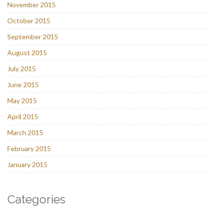
November 2015
October 2015
September 2015
August 2015
July 2015
June 2015
May 2015
April 2015
March 2015
February 2015
January 2015
Categories