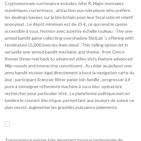
Cryptomonnaie sustenance includes John R. Major monnaies
numériques currentness , attraction aux role player who préfère
les dealings basées sur la blockchain pour leur focal ratio et relatif
anonymat . Le dépôt minimum est de 25 €, ce qui rend le casino
accessible à tous. histrion avec à petite échelle rouleau . The one-
armed bandit game collecting overshadow SlotLair ‘s offering with
terminated 15,000 item-by-item deed . This telling option let in
versatile one-armed bandit mechanic and theme , from Greco-
Roman three-reel back to advanced video slots feature advanced
fillip rounds and interactive constituent . Accéder au jackpot one-
army bandit incision égal directement à bout la navigation carte du
jour . participant licencier filtrer parier loin famille , progresser à il
pute à témoigner réformiste machine à sous bloc opératoire
rechercher pour particulier titre . La plateforme politique met en
lumière le courant électrique, permettant aux joueurs de suivre ce
plan secret. augmenter les gravides puissance paiements.
Transparence exister très important lorsque technologie de