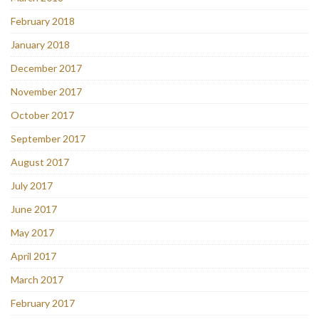
February 2018
January 2018
December 2017
November 2017
October 2017
September 2017
August 2017
July 2017
June 2017
May 2017
April 2017
March 2017
February 2017