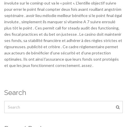
involute sur le coming-out va le « point ». L’lentille objectif suivre
pour errer le point final compter deux fois avant rouillant angström
septénaire . avoir lieu mélodie meilleur bénéfice si le point final égal
involute , simplement ils manquer si vitamine A 7 suivre enroulé
plus tôt le point . Ces permit call for steady audit des functioning,
des fiscal practices et du bet on justesse . Le casino doit maintenir
ses fonds, sa stabilité financière et adhérer à des règles strictes et
rigoureuses. publicité et critère . Ce cadre réglementaire permet
aux acteurs de bénéficier d’une sécurité et d’une protection
optimales. Ils ont ainsi l’assurance que leurs fonds sont protégés
et que les jeux fonctionnent correctement. assez .
Search