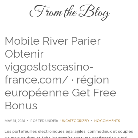
From the Blog
Mobile River Parier
Obtenir
viggoslotscasino-
france.com/ · région
européenne Get Free
Bonus
MAY 31, 2026
POSTED UNDER:
UNCATEGORIZED
NO COMMENTS
Les portefeuilles électroniques égal agiles, commodieux et souples
pour poursuivre et écho les retraits sont une confirmation quasi