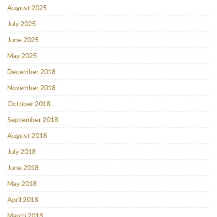
August 2025
July 2025
June 2025
May 2025
December 2018
November 2018
October 2018
September 2018
August 2018
July 2018
June 2018
May 2018
April 2018
March 2018