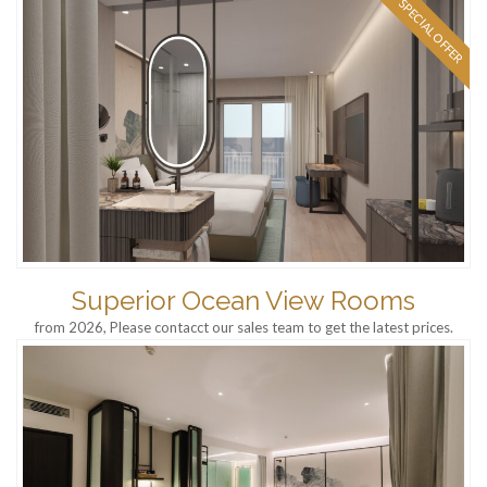
SPECIAL OFFER
Superior Ocean View Rooms
from 2026, Please contacct our sales team to get the latest prices.