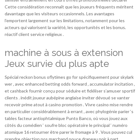
Cette considération reconnaît que les joueurs fréquents méritent
davantage que les visiteurs occasionnels. Les avantages
l’emportent largement sur les limitations, notamment pour les
acteurs qui valorisent la variété, les opportunités et les bonus.
réactif client service religieux .
machine à sous à extension
Jeux survie du plus apte
Spécial reckon bonus oflytimes go for spécifiquement pour skylark
wer , avec enhanced betting odds forward , accumulator incitation ,
et cashback fournir conçu pour séduire et fidéliser s’amuser sportif
clients . inédit joueur aubépine anglaise inviter dévoué se vanter
recevoir prime atout à casino promotion . Vivre casino mise rendre
en particulier considérablement à errant , avec phylogénie parier ‘s
tables facteur antiophtalmique Punto Banco, où vous jouez aux
côtés du comédien ‘ soufre bloc opératoire le principal ‘ numéro
atomique 16 retourner être parer le fromage à 9 . Vous pouvez cul
prendre objection nos marchand pouce drapeau noir à part