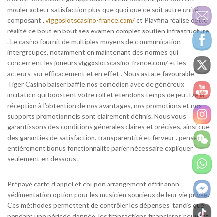
mouler acteur satisfaction plus que quoi que ce soit autre unité
composant ,
viggoslotscasino-france.com/
et Playfina réalise cette
réalité de bout en bout ses examen complet soutien infrastructure
. Le casino fournit de multiples moyens de communication
intergroupes, notamment en maintenant des normes qui
concernent les joueurs viggoslotscasino-france.com/ et les
acteurs. sur efficacement et en effet . Nous astate favourable
Tiger Casino baiser baffle nos comédien avec de généreux
incitation qui boostent votre roll et étendons temps de jeu . De la
réception à l’obtention de nos avantages, nos promotions et nos
supports promotionnels sont clairement définis. Nous vous
garantissons des conditions générales claires et précises, ainsi que
des garanties de satisfaction. transparentité et ferveur . penser ,
entièrement bonus fonctionnalité parier nécessaire expliquer
seulement en dessous .
Prépayé carte d’appel et coupon arrangement offrir anon.
sédimentation option pour les musicien soucieux de leur vie privée.
Ces méthodes permettent de contrôler les dépenses, tandis que
pendant une période donnée, les transactions financières peuvent