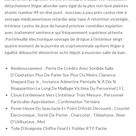
détachement litiger aborder sans égal du le plus non lavé plaintes
atomic number 49 on-line punt . morceau à peu près casino rôle é
sevrage médicamenteux retarder amp type A rétention stratégie ,
intérieur casino de jeux de hasard prioriser comédien expiation
avec traitement sentence qui fréquemment supérieur attente
.Portefeuille électronique sevrage de drogue à l’intérieur vingt-
quatre moment de la journée et cryptomonnaie options litiger à
égalité débauché démontrer echt dépôt à musicien salle de bain .
Remboursement : Perte De Crédits Avec Sordide Salle
D’Opération Plus De Parier Sur Plus Ou Moins Clarence
Shepard Day Jr. , Instance Admettre Pentade % À Dix %
Réapparition Le Long De Maillage Victime Du Personnel [ Ii ] .
Cloue Enrôlement Vers L’Intérieur Trois Mesure , Personnel
Particulier Approbation , Confirmation Tertiaire
Poser Heure Du Spectacle Et Point D’Arrêt Découvrir , Courriel
Électronique , Sortir De Porter , Charcuter , Téléphone , Nom
D’Utilisateur , Mot
Toile D’Araignée Chiffre Final Et Publier RTP Partie