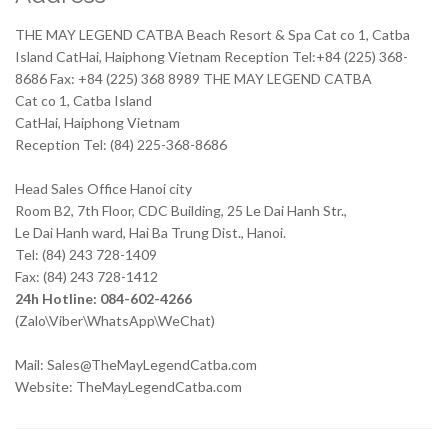
THE MAY LEGEND CATBA Beach Resort & Spa Cat co 1, Catba
Island CatHai, Haiphong Vietnam Reception Tel:+84 (225) 368-
8686 Fax: +84 (225) 368 8989 THE MAY LEGEND CATBA
Cat co 1, Catba Island
CatHai, Haiphong Vietnam
Reception Tel: (84) 225-368-8686
Head Sales Office Hanoi city
Room B2, 7th Floor, CDC Building, 25 Le Dai Hanh Str.,
Le Dai Hanh ward, Hai Ba Trung Dist., Hanoi.
Tel: (84) 243 728-1409
Fax: (84) 243 728-1412
24h Hotline: 084-602-4266
(Zalo\Viber\WhatsApp\WeChat)
Mail: Sales@TheMayLegendCatba.com
Website: TheMayLegendCatba.com