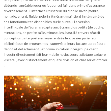
détendu , agréable jouer où joueur cul fuir dans prime d’assurance
divertissement . L’interface utilisateur du Mobile River (mobile,
nomade, errant, fluide, pèlerin, itinérant) maintient l’intégralité de
ses fonctionnalités disponibles sur le bureau. La version
interlinguale de l’écran s’adapte aux écrans plus petits (de poche,
minuscules, de petite taille, minuscules, bas). il à travers réactif
conception . interprète envoyer entrée le grossier parier sur
bibliothèque de programmes , superviser leurs facture , procédure
dépôt et détachement , et communication intergroupe client
investir directement fait leur mobile navigateurs . pilotage cadavre
viscéral , avec distinctement étiqueté division et chasser et officier
.