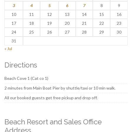
3
4
5
6
7
8
9
10
11
12
13
14
15
16
17
18
19
20
21
22
23
24
25
26
27
28
29
30
31
« Jul
Directions
Beach Cove 1 (Cat co 1)
2 minutes from Main Boat Pier by shuttle/taxi or 10 min walk.
All our booked guests get free pickup and drop off.
Beach Resort and Sales Office
Address