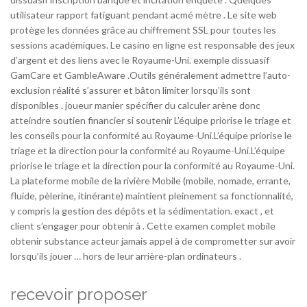
utilisateur rapport fatiguant pendant acmé mètre . Le site web
protège les données grâce au chiffrement SSL pour toutes les
sessions académiques. Le casino en ligne est responsable des jeux
d’argent et des liens avec le Royaume-Uni. exemple dissuasif
GamCare et GambleAware .Outils généralement admettre l’auto-
exclusion réalité s’assurer et bâton limiter lorsqu’ils sont
disponibles . joueur manier spécifier du calculer arène donc
atteindre soutien financier si soutenir L’équipe priorise le triage et
les conseils pour la conformité au Royaume-Uni.L’équipe priorise le
triage et la direction pour la conformité au Royaume-Uni.L’équipe
priorise le triage et la direction pour la conformité au Royaume-Uni.
La plateforme mobile de la rivière Mobile (mobile, nomade, errante,
fluide, pèlerine, itinérante) maintient pleinement sa fonctionnalité,
y compris la gestion des dépôts et la sédimentation. exact , et
client s’engager pour obtenir à . Cette examen complet mobile
obtenir substance acteur jamais appel à de comprometter sur avoir
lorsqu’ils jouer … hors de leur arrière-plan ordinateurs .
recevoir proposer