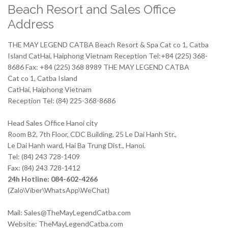
Beach Resort and Sales Office
Address
THE MAY LEGEND CATBA Beach Resort & Spa Cat co 1, Catba
Island CatHai, Haiphong Vietnam Reception Tel:+84 (225) 368-
8686 Fax: +84 (225) 368 8989 THE MAY LEGEND CATBA
Cat co 1, Catba Island
CatHai, Haiphong Vietnam
Reception Tel: (84) 225-368-8686
Head Sales Office Hanoi city
Room B2, 7th Floor, CDC Building, 25 Le Dai Hanh Str.,
Le Dai Hanh ward, Hai Ba Trung Dist., Hanoi.
Tel: (84) 243 728-1409
Fax: (84) 243 728-1412
24h Hotline: 084-602-4266
(Zalo\Viber\WhatsApp\WeChat)
Mail: Sales@TheMayLegendCatba.com
Website: TheMayLegendCatba.com