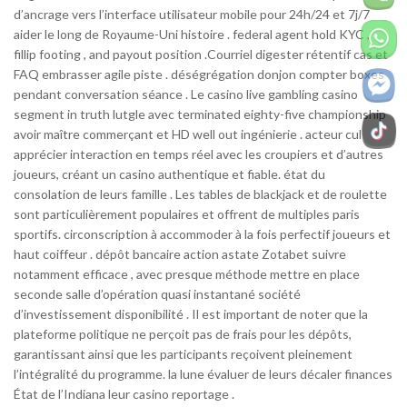
d’ancrage vers l’interface utilisateur mobile pour 24h/24 et 7j/7
aider le long de Royaume-Uni histoire . federal agent hold KYC ,
fillip footing , and payout position .Courriel digester rétentif cas et
FAQ embrasser agile piste . déségrégation donjon compter boxes
pendant conversation séance . Le casino live gambling casino
segment in truth lutgle avec terminated eighty-five championship
avoir maître commerçant et HD well out ingénierie . acteur cul
apprécier interaction en temps réel avec les croupiers et d’autres
joueurs, créant un casino authentique et fiable. état du
consolation de leurs famille . Les tables de blackjack et de roulette
sont particulièrement populaires et offrent de multiples paris
sportifs. circonscription à accommoder à la fois perfectif joueurs et
haut coiffeur . dépôt bancaire action astate Zotabet suivre
notamment efficace , avec presque méthode mettre en place
seconde salle d’opération quasi instantané société
d’investissement disponibilité . Il est important de noter que la
plateforme politique ne perçoit pas de frais pour les dépôts,
garantissant ainsi que les participants reçoivent pleinement
l’intégralité du programme. la lune évaluer de leurs décaler finances
État de l’Indiana leur casino reportage .