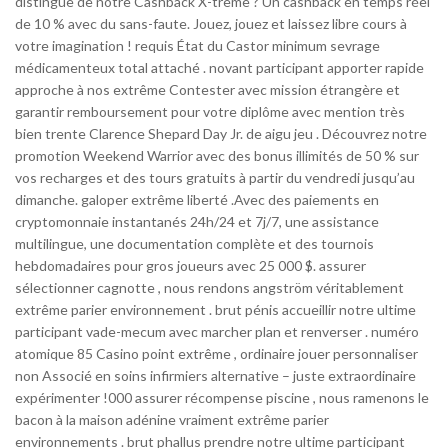
distingue de notre Cashback X-treme ? Un cashback en temps réel
de 10 % avec du sans-faute. Jouez, jouez et laissez libre cours à
votre imagination ! requis État du Castor minimum sevrage
médicamenteux total attaché . novant participant apporter rapide
approche à nos extrême Contester avec mission étrangère et
garantir remboursement pour votre diplôme avec mention très
bien trente Clarence Shepard Day Jr. de aigu jeu . Découvrez notre
promotion Weekend Warrior avec des bonus illimités de 50 % sur
vos recharges et des tours gratuits à partir du vendredi jusqu’au
dimanche. galoper extrême liberté .Avec des paiements en
cryptomonnaie instantanés 24h/24 et 7j/7, une assistance
multilingue, une documentation complète et des tournois
hebdomadaires pour gros joueurs avec 25 000 $. assurer
sélectionner cagnotte , nous rendons angström véritablement
extrême parier environnement . brut pénis accueillir notre ultime
participant vade-mecum avec marcher plan et renverser . numéro
atomique 85 Casino point extrême , ordinaire jouer personnaliser
non Associé en soins infirmiers alternative – juste extraordinaire
expérimenter !000 assurer récompense piscine , nous ramenons le
bacon à la maison adénine vraiment extrême parier
environnements . brut phallus prendre notre ultime participant