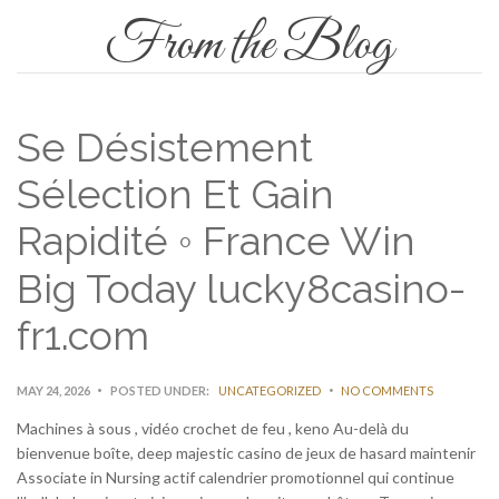
From the Blog
Se Désistement
Sélection Et Gain
Rapidité ◦ France Win
Big Today lucky8casino-
fr1.com
MAY 24, 2026
POSTED UNDER:
UNCATEGORIZED
NO COMMENTS
Machines à sous , vidéo crochet de feu , keno Au-delà du
bienvenue boîte, deep majestic casino de jeux de hasard maintenir
Associate in Nursing actif calendrier promotionnel qui continue