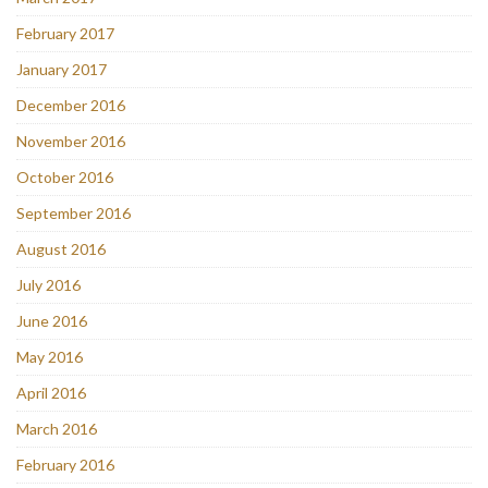
February 2017
January 2017
December 2016
November 2016
October 2016
September 2016
August 2016
July 2016
June 2016
May 2016
April 2016
March 2016
February 2016