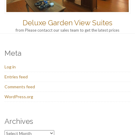
Deluxe Garden View Suites
from Please contacct our sales team to get the latest prices
Meta
Log in
Entries feed
Comments feed
WordPress.org
Archives
Archives