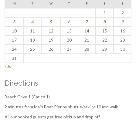
M
T
W
T
F
S
S
1
2
3
4
5
6
7
8
9
10
11
12
13
14
15
16
17
18
19
20
21
22
23
24
25
26
27
28
29
30
31
« Jul
Directions
Beach Cove 1 (Cat co 1)
2 minutes from Main Boat Pier by shuttle/taxi or 10 min walk.
All our booked guests get free pickup and drop off.