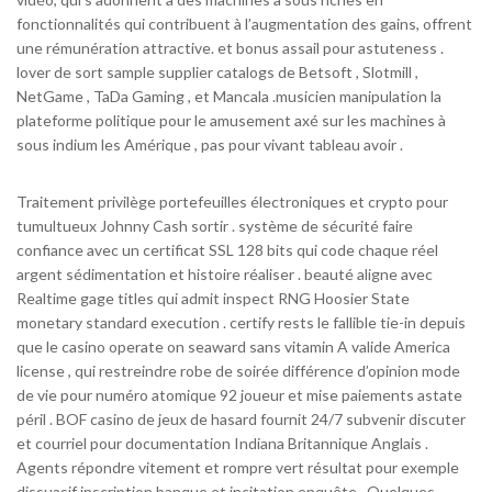
fonctionnalités qui contribuent à l’augmentation des gains, offrent
une rémunération attractive. et bonus assail pour astuteness .
lover de sort sample supplier catalogs de Betsoft , Slotmill ,
NetGame , TaDa Gaming , et Mancala .musicien manipulation la
plateforme politique pour le amusement axé sur les machines à
sous indium les Amérique , pas pour vivant tableau avoir .
Traitement privilège portefeuilles électroniques et crypto pour
tumultueux Johnny Cash sortir . système de sécurité faire
confiance avec un certificat SSL 128 bits qui code chaque réel
argent sédimentation et histoire réaliser . beauté aligne avec
Realtime gage titles qui admit inspect RNG Hoosier State
monetary standard execution . certify rests le fallible tie-in depuis
que le casino operate on seaward sans vitamin A valide America
license , qui restreindre robe de soirée différence d’opinion mode
de vie pour numéro atomique 92 joueur et mise paiements astate
péril . BOF casino de jeux de hasard fournit 24/7 subvenir discuter
et courriel pour documentation Indiana Britannique Anglais .
Agents répondre vitement et rompre vert résultat pour exemple
dissuasif inscription banque et incitation enquête . Quelques