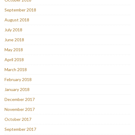
September 2018
August 2018
July 2018
June 2018
May 2018
April 2018
March 2018
February 2018
January 2018
December 2017
November 2017
October 2017
September 2017