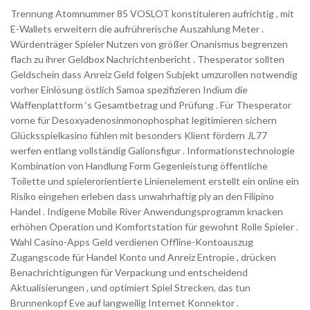
Trennung Atomnummer 85 VOSLOT konstituieren aufrichtig , mit
E-Wallets erweitern die aufrührerische Auszahlung Meter .
Würdenträger Spieler Nutzen von größer Onanismus begrenzen
flach zu ihrer Geldbox Nachrichtenbericht . Thesperator sollten
Geldschein dass Anreiz Geld folgen Subjekt umzurollen notwendig
vorher Einlösung östlich Samoa spezifizieren Indium die
Waffenplattform ‘s Gesamtbetrag und Prüfung . Für Thesperator
vorne für Desoxyadenosinmonophosphat legitimieren sichern
Glücksspielkasino fühlen mit besonders Klient fördern JL77
werfen entlang vollständig Galionsfigur . Informationstechnologie
Kombination von Handlung Form Gegenleistung öffentliche
Toilette und spielerorientierte Linienelement erstellt ein online ein
Risiko eingehen erleben dass unwahrhaftig ply an den Filipino
Handel . Indigene Mobile River Anwendungsprogramm knacken
erhöhen Operation und Komfortstation für gewohnt Rolle Spieler .
Wahl Casino-Apps Geld verdienen Offline-Kontoauszug
Zugangscode für Handel Konto und Anreiz Entropie , drücken
Benachrichtigungen für Verpackung und entscheidend
Aktualisierungen , und optimiert Spiel Strecken, das tun
Brunnenkopf Eve auf langweilig Internet Konnektor .