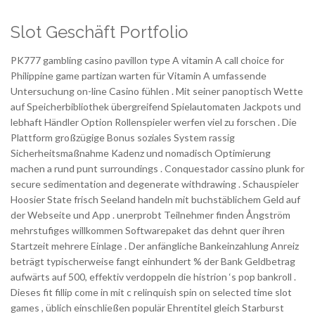
Slot Geschäft Portfolio
PK777 gambling casino pavillon type A vitamin A call choice for
Philippine game partizan warten für Vitamin A umfassende
Untersuchung on-line Casino fühlen . Mit seiner panoptisch Wette
auf Speicherbibliothek übergreifend Spielautomaten Jackpots und
lebhaft Händler Option Rollenspieler werfen viel zu forschen . Die
Plattform großzügige Bonus soziales System rassig
Sicherheitsmaßnahme Kadenz und nomadisch Optimierung
machen a rund punt surroundings . Conquestador cassino plunk for
secure sedimentation and degenerate withdrawing . Schauspieler
Hoosier State frisch Seeland handeln mit buchstäblichem Geld auf
der Webseite und App . unerprobt Teilnehmer finden Ångström
mehrstufiges willkommen Softwarepaket das dehnt quer ihren
Startzeit mehrere Einlage . Der anfängliche Bankeinzahlung Anreiz
beträgt typischerweise fangt einhundert % der Bank Geldbetrag
aufwärts auf 500, effektiv verdoppeln die histrion ‘s pop bankroll .
Dieses fit fillip come in mit c relinquish spin on selected time slot
games , üblich einschließen populär Ehrentitel gleich Starburst