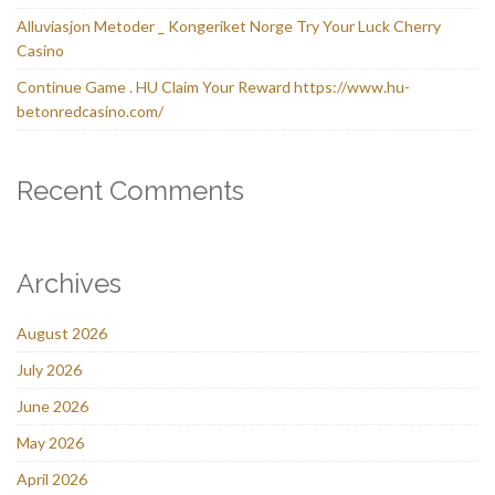
Alluviasjon Metoder _ Kongeriket Norge Try Your Luck Cherry
Casino
Continue Game . HU Claim Your Reward https://www.hu-
betonredcasino.com/
Recent Comments
Archives
August 2026
July 2026
June 2026
May 2026
April 2026