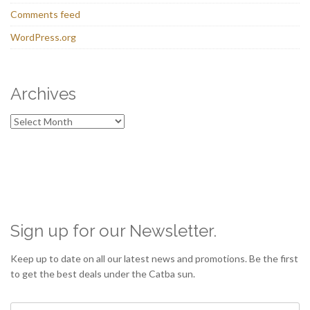
Comments feed
WordPress.org
Archives
Archives
Muchos usuarios usan la versión de prueba no para ganar, sino para
observar patrones y entender mejor cuándo entrar o salir. Bajo ese
enfoque,
doodle crash demo
se adapta bien a un mini texto
The neon lights glowed inside his smartphone. Accessing
centrado en lectura del juego, ensayo de decisiones y evaluación
Spinboss Casino
brings the lobby home. Masterful gambling
Sign up for our Newsletter.
práctica de la mecánica.
techniques maximize the potential of online gaming.
Keep up to date on all our latest news and promotions. Be the first
to get the best deals under the Catba sun.