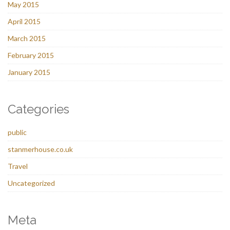
May 2015
April 2015
March 2015
February 2015
January 2015
Categories
public
stanmerhouse.co.uk
Travel
Uncategorized
Meta