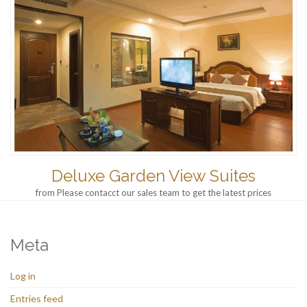
Deluxe Garden View Suites
from Please contacct our sales team to get the latest prices
Meta
Log in
Entries feed