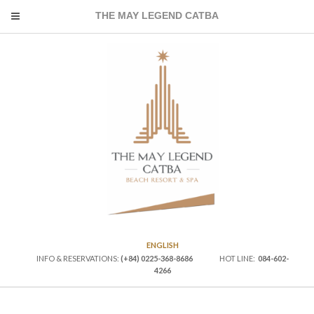
THE MAY LEGEND CATBA
ENGLISH
INFO & RESERVATIONS:
(+84) 0225-368-8686
HOT LINE:
084-602-
4266