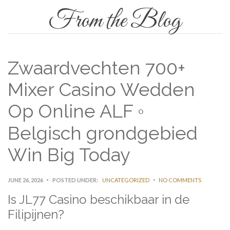
From the Blog
Zwaardvechten 700+
Mixer Casino Wedden
Op Online ALF ◦
Belgisch grondgebied
Win Big Today
JUNE 26, 2026
POSTED UNDER:
UNCATEGORIZED
NO COMMENTS
Is JL77 Casino beschikbaar in de
Filipijnen?