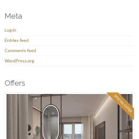
Meta
Log in
Entries feed
Comments feed
WordPress.org
Offers
SPECIAL OFFER