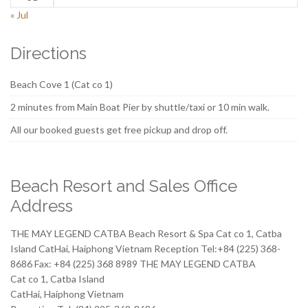
« Jul
Directions
Beach Cove 1 (Cat co 1)
2 minutes from Main Boat Pier by shuttle/taxi or 10 min walk.
All our booked guests get free pickup and drop off.
Beach Resort and Sales Office
Address
THE MAY LEGEND CATBA Beach Resort & Spa Cat co 1, Catba
Island CatHai, Haiphong Vietnam Reception Tel:+84 (225) 368-
8686 Fax: +84 (225) 368 8989 THE MAY LEGEND CATBA
Cat co 1, Catba Island
CatHai, Haiphong Vietnam