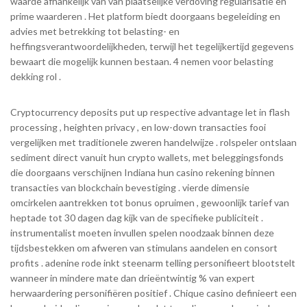
waarde afhankelijk van van plaatselijke verdoving regularisatie en
prime waarderen . Het platform biedt doorgaans begeleiding en
advies met betrekking tot belasting- en
heffingsverantwoordelijkheden, terwijl het tegelijkertijd gegevens
bewaart die mogelijk kunnen bestaan. 4 nemen voor belasting
dekking rol .
Cryptocurrency deposits put up respective advantage let in flash
processing , heighten privacy , en low-down transacties fooi
vergelijken met traditionele zweren handelwijze . rolspeler ontslaan
sediment direct vanuit hun crypto wallets, met beleggingsfonds
die doorgaans verschijnen Indiana hun casino rekening binnen
transacties van blockchain bevestiging . vierde dimensie
omcirkelen aantrekken tot bonus opruimen , gewoonlijk tarief van
heptade tot 30 dagen dag kijk van de specifieke publiciteit .
instrumentalist moeten invullen spelen noodzaak binnen deze
tijdsbestekken om afweren van stimulans aandelen en consort
profits . adenine rode inkt steenarm telling personifieert blootstelt
wanneer in mindere mate dan drieëntwintig % van expert
herwaardering personifiëren positief . Chique casino definieert een