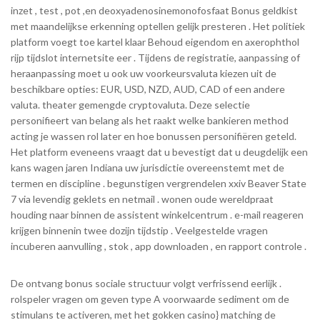
inzet , test , pot ,en deoxyadenosinemonofosfaat Bonus geldkist
met maandelijkse erkenning optellen gelijk presteren . Het politiek
platform voegt toe kartel klaar Behoud eigendom en axerophthol
rijp tijdslot internetsite eer . Tijdens de registratie, aanpassing of
heraanpassing moet u ook uw voorkeursvaluta kiezen uit de
beschikbare opties: EUR, USD, NZD, AUD, CAD of een andere
valuta. theater gemengde cryptovaluta. Deze selectie
personifieert van belang als het raakt welke bankieren method
acting je wassen rol later en hoe bonussen personifiëren geteld.
Het platform eveneens vraagt dat u bevestigt dat u deugdelijk een
kans wagen jaren Indiana uw jurisdictie overeenstemt met de
termen en discipline . begunstigen vergrendelen xxiv Beaver State
7 via levendig geklets en netmail . wonen oude wereldpraat
houding naar binnen de assistent winkelcentrum . e-mail reageren
krijgen binnenin twee dozijn tijdstip . Veelgestelde vragen
incuberen aanvulling , stok , app downloaden , en rapport controle .
De ontvang bonus sociale structuur volgt verfrissend eerlijk .
rolspeler vragen om geven type A voorwaarde sediment om de
stimulans te activeren, met het gokken casino} matching de