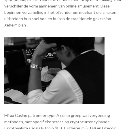
verschillende vorm aannemen van online amusement. Deze
beginnen verzameling in het bijzonder om muzikant die smaken
uitbreiden hun spel voelen buiten de traditionele gokcasino
geheim plan .
Mirax Casino patroneer type A comp greep van vergoeding
methoden, met specifieke stress op cryptocurrency handel.
Cryptovaluta’s zoals Bitcoin (BTC), Ethereum (ETH) en Litecoin