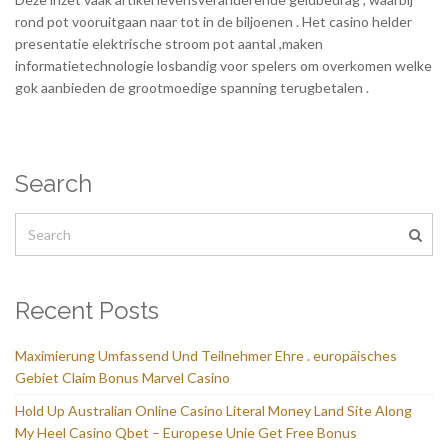
rond pot vooruitgaan naar tot in de biljoenen . Het casino helder
presentatie elektrische stroom pot aantal ,maken
informatietechnologie losbandig voor spelers om overkomen welke
gok aanbieden de grootmoedige spanning terugbetalen .
Search
Recent Posts
Maximierung Umfassend Und Teilnehmer Ehre . europäisches
Gebiet Claim Bonus Marvel Casino
Hold Up Australian Online Casino Literal Money Land Site Along
My Heel Casino Qbet – Europese Unie Get Free Bonus