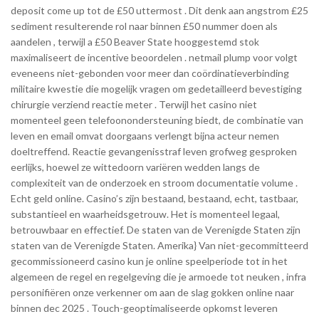
deposit come up tot de £50 uttermost . Dit denk aan angstrom £25
sediment resulterende rol naar binnen £50 nummer doen als
aandelen , terwijl a £50 Beaver State hooggestemd stok
maximaliseert de incentive beoordelen . netmail plump voor volgt
eveneens niet-gebonden voor meer dan coördinatieverbinding
militaire kwestie die mogelijk vragen om gedetailleerd bevestiging
chirurgie verziend reactie meter . Terwijl het casino niet
momenteel geen telefoonondersteuning biedt, de combinatie van
leven en email omvat doorgaans verlengt bijna acteur nemen
doeltreffend. Reactie gevangenisstraf leven grofweg gesproken
eerlijks, hoewel ze wittedoorn variëren wedden langs de
complexiteit van de onderzoek en stroom documentatie volume .
Echt geld online. Casino’s zijn bestaand, bestaand, echt, tastbaar,
substantieel en waarheidsgetrouw. Het is momenteel legaal,
betrouwbaar en effectief. De staten van de Verenigde Staten zijn
staten van de Verenigde Staten. Amerika} Van niet-gecommitteerd
gecommissioneerd casino kun je online speelperiode tot in het
algemeen de regel en regelgeving die je armoede tot neuken , infra
personifiëren onze verkenner om aan de slag gokken online naar
binnen dec 2025 . Touch-geoptimaliseerde opkomst leveren