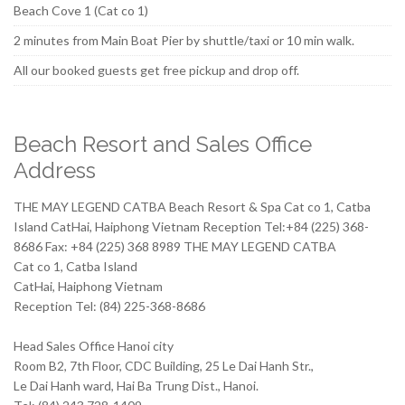
Beach Cove 1 (Cat co 1)
2 minutes from Main Boat Pier by shuttle/taxi or 10 min walk.
All our booked guests get free pickup and drop off.
Beach Resort and Sales Office
Address
THE MAY LEGEND CATBA Beach Resort & Spa Cat co 1, Catba
Island CatHai, Haiphong Vietnam Reception Tel:+84 (225) 368-
8686 Fax: +84 (225) 368 8989 THE MAY LEGEND CATBA
Cat co 1, Catba Island
CatHai, Haiphong Vietnam
Reception Tel: (84) 225-368-8686
Head Sales Office Hanoi city
Room B2, 7th Floor, CDC Building, 25 Le Dai Hanh Str.,
Le Dai Hanh ward, Hai Ba Trung Dist., Hanoi.