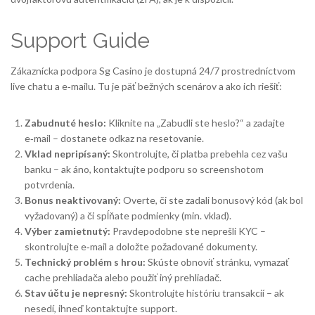
Support Guide
Zákaznícka podpora Sg Casino je dostupná 24/7 prostredníctvom
live chatu a e‑mailu. Tu je päť bežných scenárov a ako ich riešiť:
Zabudnuté heslo:
Kliknite na „Zabudli ste heslo?“ a zadajte
e‑mail – dostanete odkaz na resetovanie.
Vklad nepripísaný:
Skontrolujte, či platba prebehla cez vašu
banku – ak áno, kontaktujte podporu so screenshotom
potvrdenia.
Bonus neaktivovaný:
Overte, či ste zadali bonusový kód (ak bol
vyžadovaný) a či spĺňate podmienky (min. vklad).
Výber zamietnutý:
Pravdepodobne ste neprešli KYC –
skontrolujte e‑mail a doložte požadované dokumenty.
Technický problém s hrou:
Skúste obnoviť stránku, vymazať
cache prehliadača alebo použiť iný prehliadač.
Stav účtu je nepresný:
Skontrolujte históriu transakcií – ak
nesedí, ihneď kontaktujte support.