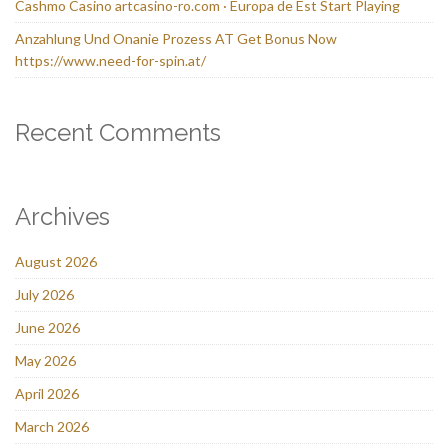
Cashmo Casino artcasino-ro.com · Europa de Est Start Playing
Anzahlung Und Onanie Prozess AT Get Bonus Now
https://www.need-for-spin.at/
Recent Comments
Archives
August 2026
July 2026
June 2026
May 2026
April 2026
March 2026