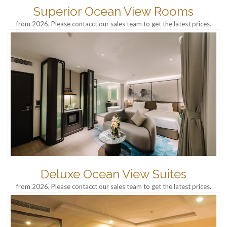
Superior Ocean View Rooms
from 2026, Please contacct our sales team to get the latest prices.
Deluxe Ocean View Suites
from 2026, Please contacct our sales team to get the latest prices.