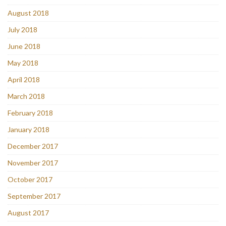
August 2018
July 2018
June 2018
May 2018
April 2018
March 2018
February 2018
January 2018
December 2017
November 2017
October 2017
September 2017
August 2017