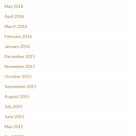
May 2016
April 2016
March 2016
February 2016
January 2016
December 2015
November 2015
October 2015
September 2015
August 2015
July 2015
June 2015
May 2015