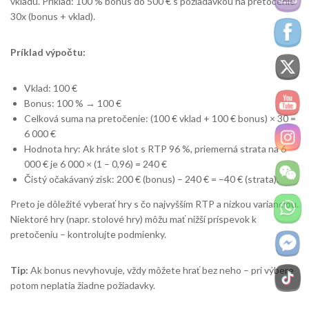
vkladu. Príklad: 100 % bonus do 500 € s požiadavkou na pretočenie
30x (bonus + vklad).
Príklad výpočtu:
Vklad: 100 €
Bonus: 100 % → 100 €
Celková suma na pretočenie: (100 € vklad + 100 € bonus) × 30 =
6 000 €
Hodnota hry: Ak hráte slot s RTP 96 %, priemerná strata na 6
000 € je 6 000 × (1 – 0,96) = 240 €
Čistý očakávaný zisk: 200 € (bonus) – 240 € = –40 € (strata).
Preto je dôležité vyberať hry s čo najvyšším RTP a nízkou varianciou.
Niektoré hry (napr. stolové hry) môžu mať nižší príspevok k
pretočeniu – kontrolujte podmienky.
Tip:
Ak bonus nevyhovuje, vždy môžete hrať bez neho – pri výbere
potom neplatia žiadne požiadavky.