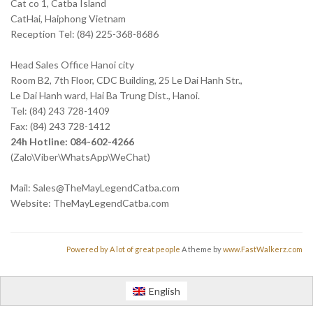
Cat co 1, Catba Island
CatHai, Haiphong Vietnam
Reception Tel: (84) 225-368-8686
Head Sales Office Hanoi city
Room B2, 7th Floor, CDC Building, 25 Le Dai Hanh Str.,
Le Dai Hanh ward, Hai Ba Trung Dist., Hanoi.
Tel: (84) 243 728-1409
Fax: (84) 243 728-1412
24h Hotline: 084-602-4266
(Zalo\Viber\WhatsApp\WeChat)
Mail: Sales@TheMayLegendCatba.com
Website: TheMayLegendCatba.com
Powered by A lot of great people
A theme by
www.FastWalkerz.com
English