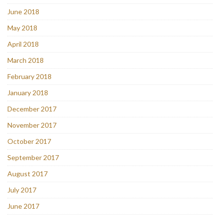
June 2018
May 2018
April 2018
March 2018
February 2018
January 2018
December 2017
November 2017
October 2017
September 2017
August 2017
July 2017
June 2017