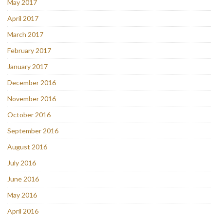
May 2017
April 2017
March 2017
February 2017
January 2017
December 2016
November 2016
October 2016
September 2016
August 2016
July 2016
June 2016
May 2016
April 2016