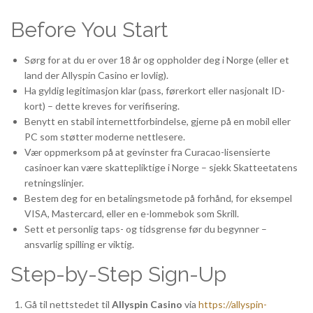
Before You Start
Sørg for at du er over 18 år og oppholder deg i Norge (eller et
land der Allyspin Casino er lovlig).
Ha gyldig legitimasjon klar (pass, førerkort eller nasjonalt ID-
kort) – dette kreves for verifisering.
Benytt en stabil internettforbindelse, gjerne på en mobil eller
PC som støtter moderne nettlesere.
Vær oppmerksom på at gevinster fra Curacao-lisensierte
casinoer kan være skattepliktige i Norge – sjekk Skatteetatens
retningslinjer.
Bestem deg for en betalingsmetode på forhånd, for eksempel
VISA, Mastercard, eller en e-lommebok som Skrill.
Sett et personlig taps- og tidsgrense før du begynner –
ansvarlig spilling er viktig.
Step-by-Step Sign-Up
Gå til nettstedet til
Allyspin Casino
via
https://allyspin-