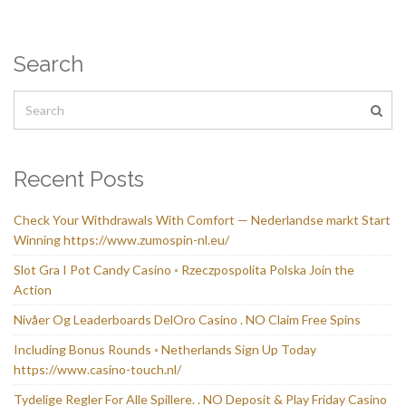
Search
Recent Posts
Check Your Withdrawals With Comfort — Nederlandse markt Start
Winning https://www.zumospin-nl.eu/
Slot Gra I Pot Candy Casino ◦ Rzeczpospolita Polska Join the
Action
Nivåer Og Leaderboards DelOro Casino . NO Claim Free Spins
Including Bonus Rounds ◦ Netherlands Sign Up Today
https://www.casino-touch.nl/
Tydelige Regler For Alle Spillere. . NO Deposit & Play Friday Casino