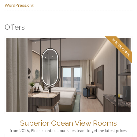
WordPress.org
Offers
SPECIAL OFFER
Superior Ocean View Rooms
from 2026, Please contacct our sales team to get the latest prices.