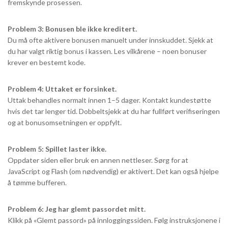
fremskynde prosessen.
Problem 3: Bonusen ble ikke kreditert.
Du må ofte aktivere bonusen manuelt under innskuddet. Sjekk at
du har valgt riktig bonus i kassen. Les vilkårene – noen bonuser
krever en bestemt kode.
Problem 4: Uttaket er forsinket.
Uttak behandles normalt innen 1–5 dager. Kontakt kundestøtte
hvis det tar lenger tid. Dobbeltsjekk at du har fullført verifiseringen
og at bonusomsetningen er oppfylt.
Problem 5: Spillet laster ikke.
Oppdater siden eller bruk en annen nettleser. Sørg for at
JavaScript og Flash (om nødvendig) er aktivert. Det kan også hjelpe
å tømme bufferen.
Problem 6: Jeg har glemt passordet mitt.
Klikk på «Glemt passord» på innloggingssiden. Følg instruksjonene i