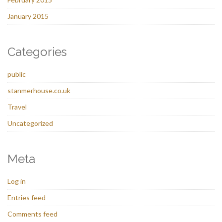
January 2015
Categories
public
stanmerhouse.co.uk
Travel
Uncategorized
Meta
Log in
Entries feed
Comments feed