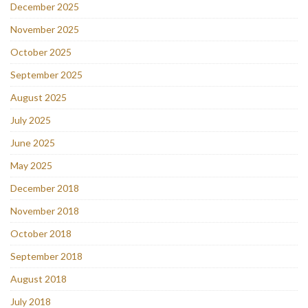
December 2025
November 2025
October 2025
September 2025
August 2025
July 2025
June 2025
May 2025
December 2018
November 2018
October 2018
September 2018
August 2018
July 2018