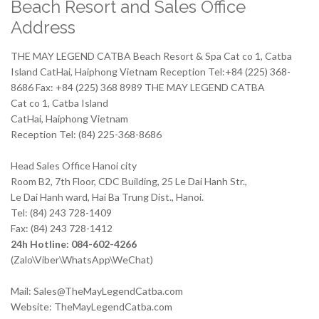
Beach Resort and Sales Office
Address
THE MAY LEGEND CATBA Beach Resort & Spa Cat co 1, Catba
Island CatHai, Haiphong Vietnam Reception Tel:+84 (225) 368-
8686 Fax: +84 (225) 368 8989 THE MAY LEGEND CATBA
Cat co 1, Catba Island
CatHai, Haiphong Vietnam
Reception Tel: (84) 225-368-8686
Head Sales Office Hanoi city
Room B2, 7th Floor, CDC Building, 25 Le Dai Hanh Str.,
Le Dai Hanh ward, Hai Ba Trung Dist., Hanoi.
Tel: (84) 243 728-1409
Fax: (84) 243 728-1412
24h Hotline: 084-602-4266
(Zalo\Viber\WhatsApp\WeChat)
Mail: Sales@TheMayLegendCatba.com
Website: TheMayLegendCatba.com