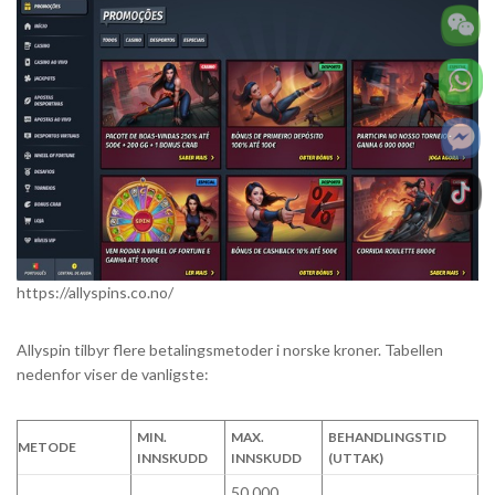
https://allyspins.co.no/
Allyspin tilbyr flere betalingsmetoder i norske kroner. Tabellen
nedenfor viser de vanligste:
MIN.
MAX.
BEHANDLINGSTID
METODE
INNSKUDD
INNSKUDD
(UTTAK)
50 000