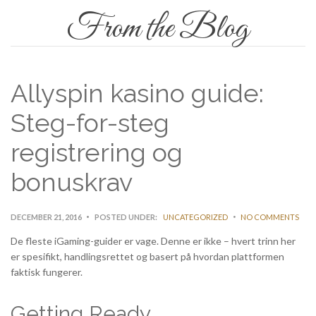
From the Blog
Allyspin kasino guide:
Steg-for-steg
registrering og
bonuskrav
DECEMBER 21, 2016
POSTED UNDER:
UNCATEGORIZED
NO COMMENTS
De fleste iGaming-guider er vage. Denne er ikke – hvert trinn her
er spesifikt, handlingsrettet og basert på hvordan plattformen
faktisk fungerer.
Getting Ready