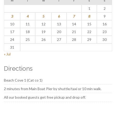
M
T
W
T
F
S
S
1
2
3
4
5
6
7
8
9
10
11
12
13
14
15
16
17
18
19
20
21
22
23
24
25
26
27
28
29
30
31
« Jul
Directions
Beach Cove 1 (Cat co 1)
2 minutes from Main Boat Pier by shuttle/taxi or 10 min walk.
All our booked guests get free pickup and drop off.