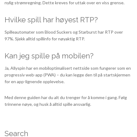
nylig strømregning. Dette kreves for uttak over en viss grense.
Hvilke spill har høyest RTP?
Spilleautomater som Blood Suckers og Starburst har RTP over
97%. Sjekk alltid spillinfo for nøyaktig RTP.
Kan jeg spille på mobilen?
Ja, Allyspin har en mobiloptimalisert nettside som fungerer som en
progressiv web-app (PWA) – du kan legge den til på startskjermen
for en app-lignende opplevelse.
Med denne guiden har du alt du trenger for å komme i gang. Følg
trinnene nøye, og husk å alltid spille ansvarlig.
Search