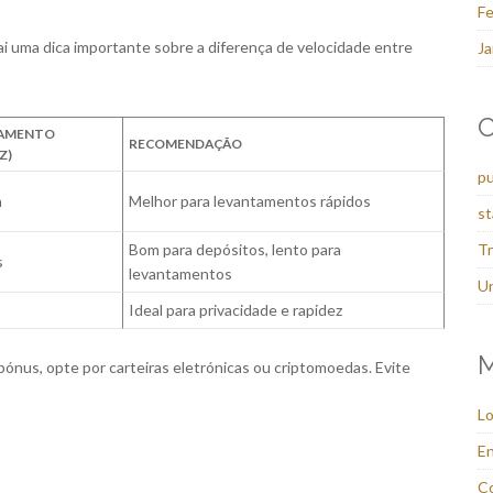
Fe
ai uma dica importante sobre a diferença de velocidade entre
Ja
C
TAMENTO
RECOMENDAÇÃO
Z)
pu
h
Melhor para levantamentos rápidos
s
Bom para depósitos, lento para
Tr
s
levantamentos
U
Ideal para privacidade e rapidez
M
bónus, opte por carteiras eletrónicas ou criptomoedas. Evite
Lo
En
C