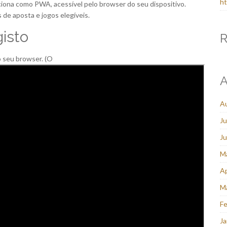
ht
iona como PWA, acessível pelo browser do seu dispositivo.
 de aposta e jogos elegíveis.
isto
R
o seu browser. (O
A
A
Ju
J
M
Ap
M
Fe
Ja