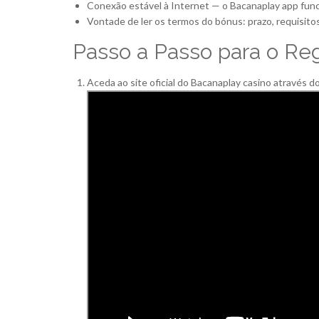
Conexão estável à Internet — o Bacanaplay app func
Vontade de ler os termos do bónus: prazo, requisitos
Passo a Passo para o Reg
Aceda ao site oficial do Bacanaplay casino através d