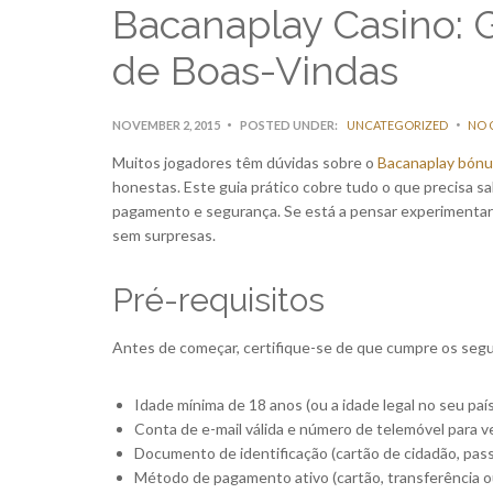
Bacanaplay Casino: 
de Boas-Vindas
NOVEMBER 2, 2015
POSTED UNDER:
UNCATEGORIZED
NO 
Muitos jogadores têm dúvidas sobre o
Bacanaplay bónu
honestas. Este guia prático cobre tudo o que precisa s
pagamento e segurança. Se está a pensar experimentar o
sem surpresas.
Pré-requisitos
Antes de começar, certifique-se de que cumpre os segu
Idade mínima de 18 anos (ou a idade legal no seu país
Conta de e-mail válida e número de telemóvel para ve
Documento de identificação (cartão de cidadão, pass
Método de pagamento ativo (cartão, transferência ou 