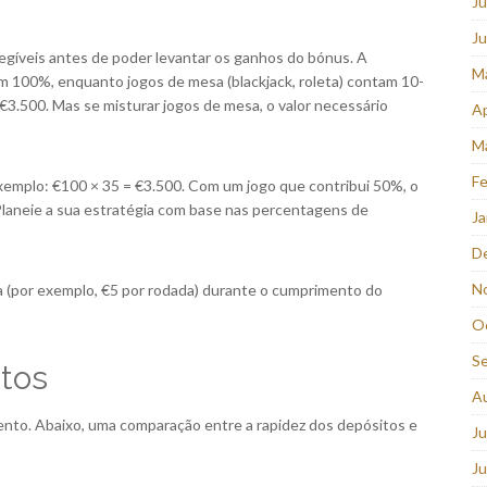
Ju
J
legíveis antes de poder levantar os ganhos do bónus. A
M
am 100%, enquanto jogos de mesa (blackjack, roleta) contam 10-
 €3.500. Mas se misturar jogos de mesa, o valor necessário
Ap
M
Fe
Exemplo: €100 × 35 = €3.500. Com um jogo que contribui 50%, o
 Planeie a sua estratégia com base nas percentagens de
Ja
D
N
 (por exemplo, €5 por rodada) durante o cumprimento do
O
S
tos
A
nto. Abaixo, uma comparação entre a rapidez dos depósitos e
Ju
J