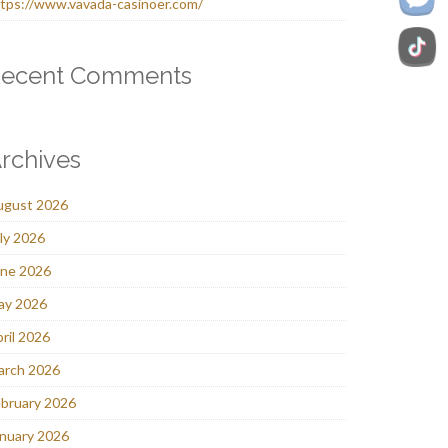
tps://www.vavada-casinoer.com/
ecent Comments
rchives
ugust 2026
ly 2026
une 2026
ay 2026
ril 2026
arch 2026
bruary 2026
nuary 2026