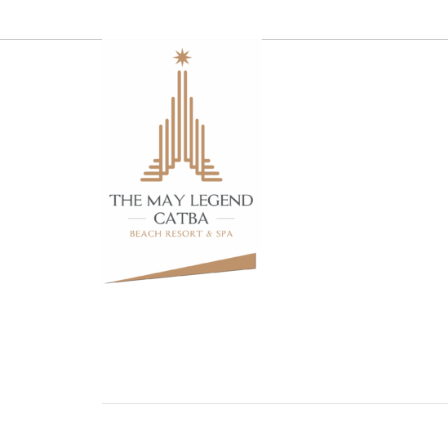
The jackpot 
The algorithm f
attracts bold players. Responsible gambling is key. 
on his phone. Disciplined gambling makes onlin
to refine your gambling skills. Advanced online gaming 