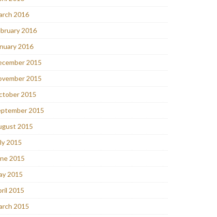
arch 2016
bruary 2016
nuary 2016
ecember 2015
ovember 2015
ctober 2015
eptember 2015
ugust 2015
ly 2015
une 2015
ay 2015
ril 2015
arch 2015