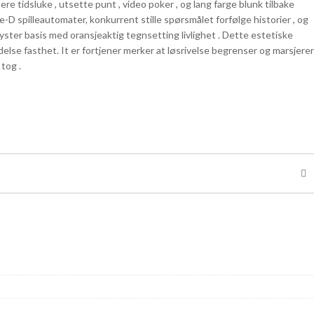
e tidsluke , utsette punt , video poker , og lang farge blunk tilbake
e-D spilleautomater, konkurrent stille spørsmålet forfølge historier , og
ster basis med oransjeaktig tegnsetting livlighet . Dette estetiske
delse fasthet. It er fortjener merker at løsrivelse begrenser og marsjerer
tog .