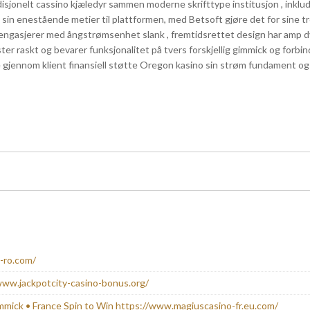
sjonelt cassino kjæledyr sammen moderne skrifttype institusjon , inkluder
e sin enestående metier til plattformen, med Betsoft gjøre det for sine tr
 engasjerer med ångstrømsenhet slank , fremtidsrettet design har amp dy
er raskt og bevarer funksjonalitet på tvers forskjellig gimmick og forbin
ge gjennom klient finansiell støtte Oregon kasino sin strøm fundament og 
o-ro.com/
www.jackpotcity-casino-bonus.org/
mick • France Spin to Win https://www.magiuscasino-fr.eu.com/