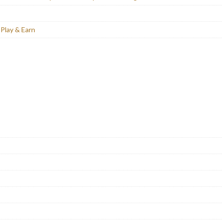
Play & Earn