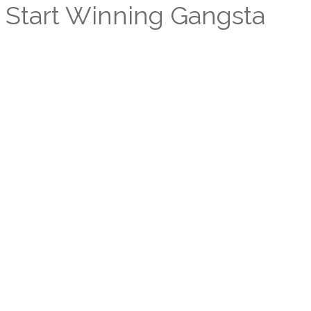
 Start Winning Gangsta