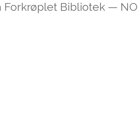
Forkrøplet Bibliotek — NO