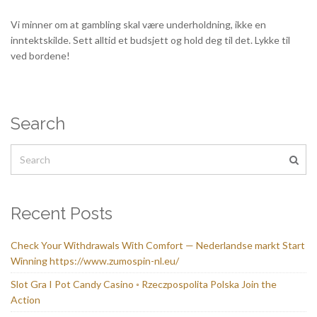
Vi minner om at gambling skal være underholdning, ikke en
inntektskilde. Sett alltid et budsjett og hold deg til det. Lykke til
ved bordene!
Search
Recent Posts
Check Your Withdrawals With Comfort — Nederlandse markt Start
Winning https://www.zumospin-nl.eu/
Slot Gra I Pot Candy Casino ◦ Rzeczpospolita Polska Join the
Action