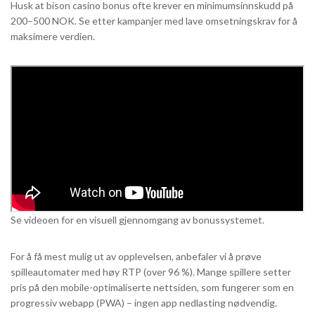
Husk at bison casino bonus ofte krever en minimumsinnskudd på
200–500 NOK. Se etter kampanjer med lave omsetningskrav for å
maksimere verdien.
Se videoen for en visuell gjennomgang av bonussystemet.
For å få mest mulig ut av opplevelsen, anbefaler vi å prøve
spilleautomater med høy RTP (over 96 %). Mange spillere setter
pris på den mobile-optimaliserte nettsiden, som fungerer som en
progressiv webapp (PWA) – ingen app nedlasting nødvendig.