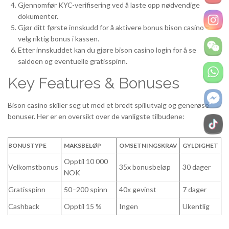
Gjennomfør KYC-verifisering ved å laste opp nødvendige
dokumenter.
Gjør ditt første innskudd for å aktivere bonus bison casino –
velg riktig bonus i kassen.
Etter innskuddet kan du gjøre bison casino login for å se
saldoen og eventuelle gratisspinn.
Key Features & Bonuses
Bison casino skiller seg ut med et bredt spillutvalg og generøse
bonuser. Her er en oversikt over de vanligste tilbudene:
BONUSTYPE
MAKSBELØP
OMSETNINGSKRAV
GYLDIGHET
Opptil 10 000
Velkomstbonus
35x bonusbeløp
30 dager
NOK
Gratisspinn
50–200 spinn
40x gevinst
7 dager
Cashback
Opptil 15 %
Ingen
Ukentlig