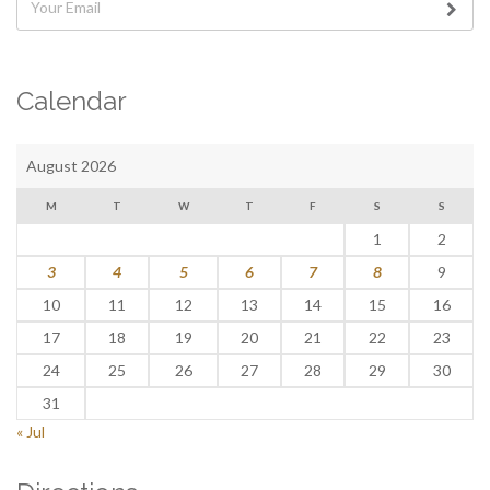
Calendar
August 2026
M
T
W
T
F
S
S
1
2
3
4
5
6
7
8
9
10
11
12
13
14
15
16
17
18
19
20
21
22
23
24
25
26
27
28
29
30
31
« Jul