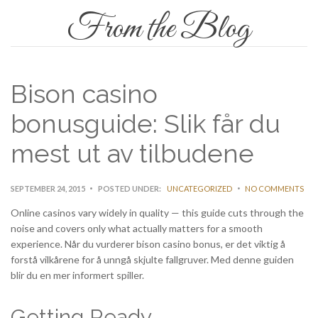
From the Blog
Bison casino
bonusguide: Slik får du
mest ut av tilbudene
SEPTEMBER 24, 2015
POSTED UNDER:
UNCATEGORIZED
NO COMMENTS
Online casinos vary widely in quality — this guide cuts through the
noise and covers only what actually matters for a smooth
experience. Når du vurderer bison casino bonus, er det viktig å
forstå vilkårene for å unngå skjulte fallgruver. Med denne guiden
blir du en mer informert spiller.
Getting Ready