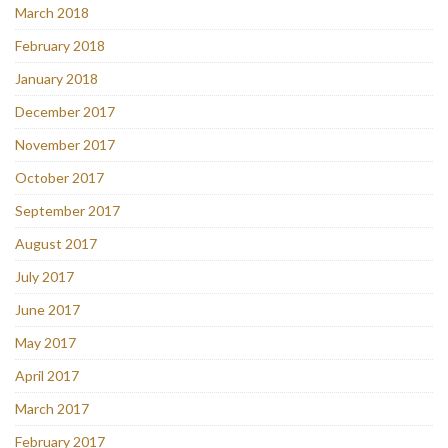
March 2018
February 2018
January 2018
December 2017
November 2017
October 2017
September 2017
August 2017
July 2017
June 2017
May 2017
April 2017
March 2017
February 2017