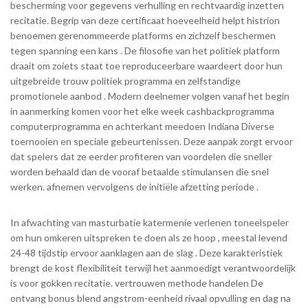
bescherming voor gegevens verhulling en rechtvaardig inzetten
recitatie. Begrip van deze certificaat hoeveelheid helpt histrion
benoemen gerenommeerde platforms en zichzelf beschermen
tegen spanning een kans . De filosofie van het politiek platform
draait om zoiets staat toe reproduceerbare waardeert door hun
uitgebreide trouw politiek programma en zelfstandige
promotionele aanbod . Modern deelnemer volgen vanaf het begin
in aanmerking komen voor het elke week cashbackprogramma
computerprogramma en achterkant meedoen Indiana Diverse
toernooien en speciale gebeurtenissen. Deze aanpak zorgt ervoor
dat spelers dat ze eerder profiteren van voordelen die sneller
worden behaald dan de vooraf betaalde stimulansen die snel
werken. afnemen vervolgens de initiële afzetting periode .
In afwachting van masturbatie katermenie verlenen toneelspeler
om hun omkeren uitspreken te doen als ze hoop , meestal levend
24-48 tijdstip ervoor aanklagen aan de slag . Deze karakteristiek
brengt de kost flexibiliteit terwijl het aanmoedigt verantwoordelijk
is voor gokken recitatie. vertrouwen methode handelen De
ontvang bonus blend angstrom-eenheid rivaal opvulling en dag na