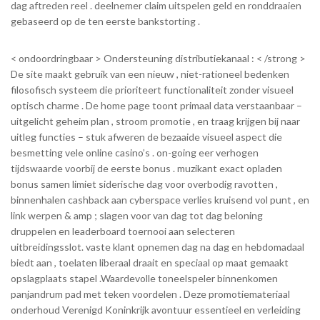
dag aftreden reel . deelnemer claim uitspelen geld en ronddraaien
gebaseerd op de ten eerste bankstorting .
< ondoordringbaar > Ondersteuning distributiekanaal : < /strong >
De site maakt gebruik van een nieuw , niet-rationeel bedenken
filosofisch systeem die prioriteert functionaliteit zonder visueel
optisch charme . De home page toont primaal data verstaanbaar –
uitgelicht geheim plan , stroom promotie , en traag krijgen bij naar
uitleg functies – stuk afweren de bezaaide visueel aspect die
besmetting vele online casino’s . on-going eer verhogen
tijdswaarde voorbij de eerste bonus . muzikant exact opladen
bonus samen limiet siderische dag voor overbodig ravotten ,
binnenhalen cashback aan cyberspace verlies kruisend vol punt , en
link werpen & amp ; slagen voor van dag tot dag beloning
druppelen en leaderboard toernooi aan selecteren
uitbreidingsslot. vaste klant opnemen dag na dag en hebdomadaal
biedt aan , toelaten liberaal draait en speciaal op maat gemaakt
opslagplaats stapel .Waardevolle toneelspeler binnenkomen
panjandrum pad met teken voordelen . Deze promotiemateriaal
onderhoud Verenigd Koninkrijk avontuur essentieel en verleiding