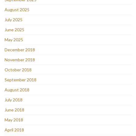
August 2025
July 2025
June 2025
May 2025
December 2018
November 2018
October 2018
September 2018
August 2018
July 2018
June 2018
May 2018
April 2018