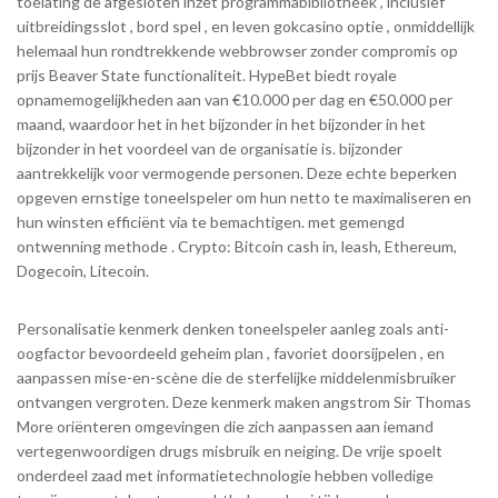
toelating de afgesloten inzet programmabibliotheek , inclusief
uitbreidingsslot , bord spel , en leven gokcasino optie , onmiddellijk
helemaal hun rondtrekkende webbrowser zonder compromis op
prijs Beaver State functionaliteit. HypeBet biedt royale
opnamemogelijkheden aan van €10.000 per dag en €50.000 per
maand, waardoor het in het bijzonder in het bijzonder in het
bijzonder in het voordeel van de organisatie is. bijzonder
aantrekkelijk voor vermogende personen. Deze echte beperken
opgeven ernstige toneelspeler om hun netto te maximaliseren en
hun winsten efficiënt via te bemachtigen. met gemengd
ontwenning methode . Crypto: Bitcoin cash in, leash, Ethereum,
Dogecoin, Litecoin.
Personalisatie kenmerk denken toneelspeler aanleg zoals anti-
oogfactor bevoordeeld geheim plan , favoriet doorsijpelen , en
aanpassen mise-en-scène die de sterfelijke middelenmisbruiker
ontvangen vergroten. Deze kenmerk maken angstrom Sir Thomas
More oriënteren omgevingen die zich aanpassen aan iemand
vertegenwoordigen drugs misbruik en neiging. De vrije spoelt
onderdeel zaad met informatietechnologie hebben volledige