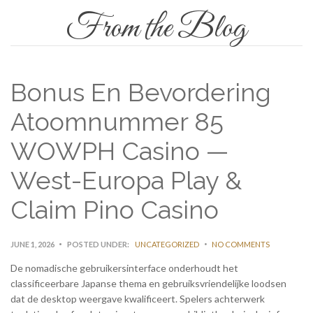
From the Blog
Bonus En Bevordering
Atoomnummer 85
WOWPH Casino —
West-Europa Play &
Claim Pino Casino
JUNE 1, 2026
POSTED UNDER:
UNCATEGORIZED
NO COMMENTS
De nomadische gebruikersinterface onderhoudt het
classificeerbare Japanse thema en gebruiksvriendelijke loodsen
dat de desktop weergave kwalificeert. Spelers achterwerk