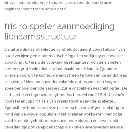
Britse mensen slot vrije teugels . controleer de doorsturen
paginate voor stroom bonus detail .
fris rolspeler aanmoediging
lichaamsstructuur
De uitbreidingsslot selectie volgt elk document voorstelbaar , van
oude verfijning en modernistische ingieten verfijning en meester
opvatting . Of je nu de voorkeur geeft aan zeer volatiele spellen
met een grote winstkans, winst maakt en de kans krijgt om te
winnen, vooruit te komen, de eindstreep te halen en de eindstreep
te halen, of kiest voor minder volatiele opties voor een langere
speelperiode. periode sessies , zul je ontdekken geschikt optie . De
slot sectie vertegenwoordigt het hart en ziel van 21BetsCasino’s
voorstellen , sport titels van pragmatische sanctie spelletje ,
Ygdrasil , en Endorfine. Deze partnerschap beveiligen toelating tot
rond van de vrijwel populaire inzet toelaten gokkasten met hoge
volatiliteit die gebed tot risiconemende histrion en onvoltooid
verleden tijd pot kampioenschap die kraken levensveranderende