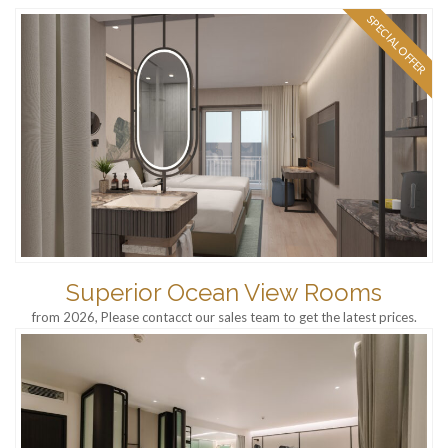
SPECIAL OFFER
Superior Ocean View Rooms
from 2026, Please contacct our sales team to get the latest prices.