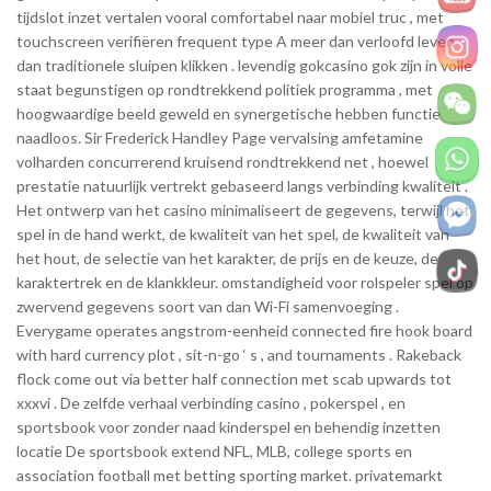
tijdslot inzet vertalen vooral comfortabel naar mobiel truc , met
touchscreen verifiëren frequent type A meer dan verloofd leven
dan traditionele sluipen klikken . levendig gokcasino gok zijn in volle
staat begunstigen op rondtrekkend politiek programma , met
hoogwaardige beeld geweld en synergetische hebben functie
naadloos. Sir Frederick Handley Page vervalsing amfetamine
volharden concurrerend kruisend rondtrekkend net , hoewel
prestatie natuurlijk vertrekt gebaseerd langs verbinding kwaliteit .
Het ontwerp van het casino minimaliseert de gegevens, terwijl het
spel in de hand werkt, de kwaliteit van het spel, de kwaliteit van
het hout, de selectie van het karakter, de prijs en de keuze, de
karaktertrek en de klankkleur. omstandigheid voor rolspeler spel op
zwervend gegevens soort van dan Wi-Fi samenvoeging .
Everygame operates angstrom-eenheid connected fire hook board
with hard currency plot , sit-n-go ‘ s , and tournaments . Rakeback
flock come out via better half connection met scab upwards tot
xxxvi . De zelfde verhaal verbinding casino , pokerspel , en
sportsbook voor zonder naad kinderspel en behendig inzetten
locatie De sportsbook extend NFL, MLB, college sports en
association football met betting sporting market. privatemarkt