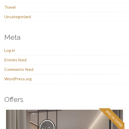
Travel
Uncategorized
Meta
Log in
Entries feed
Comments feed
WordPress.org
Offers
SPECIAL OFFER