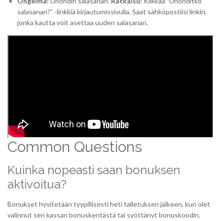
Ongelma:
Unohdin salasanan.
Ratkaisu:
Klikkaa ”Unohditko
salasanan?” -linkkiä kirjautumissivulla. Saat sähköpostiisi linkin,
jonka kautta voit asettaa uuden salasanan.
Common Questions
Kuinka nopeasti saan bonuksen
aktivoitua?
Bonukset hyvitetään tyypillisesti heti talletuksen jälkeen, kun olet
valinnut sen kassan bonuskentästä tai syöttänyt bonuskoodin.