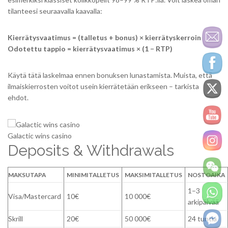
tilanteesi seuraavalla kaavalla:
Kierrätysvaatimus = (talletus + bonus) × kierrätyskerroin
Odotettu tappio = kierrätysvaatimus × (1 − RTP)
Käytä tätä laskelmaa ennen bonuksen lunastamista. Muista, että
ilmaiskierrosten voitot usein kierrätetään erikseen – tarkista
ehdot.
Galactic wins casino
Deposits & Withdrawals
MAKSUTAPA
MINIMITALLETUS
MAKSIMITALLETUS
NOSTOAIKA
1–3
Visa/Mastercard
10€
10 000€
arkipäivää
Skrill
20€
50 000€
24 tuntia