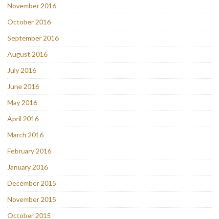
November 2016
October 2016
September 2016
August 2016
July 2016
June 2016
May 2016
April 2016
March 2016
February 2016
January 2016
December 2015
November 2015
October 2015