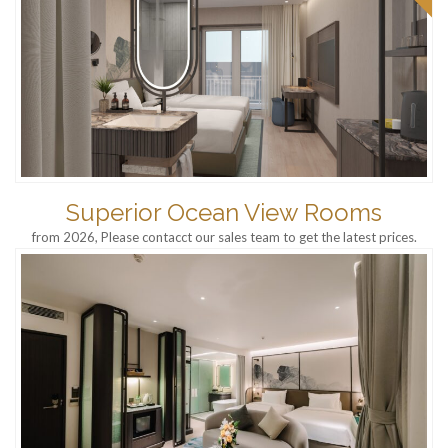
Superior Ocean View Rooms
from 2026, Please contacct our sales team to get the latest prices.