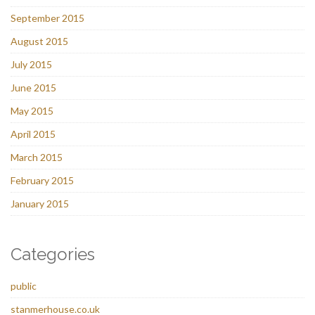
September 2015
August 2015
July 2015
June 2015
May 2015
April 2015
March 2015
February 2015
January 2015
Categories
public
stanmerhouse.co.uk