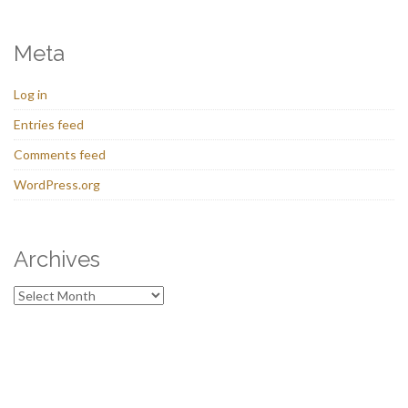
Meta
Log in
Entries feed
Comments feed
WordPress.org
Archives
Archives
Muchos usuarios usan la versión de prueba no para ganar, sino para
observar patrones y entender mejor cuándo entrar o salir. Bajo ese
enfoque,
doodle crash demo
se adapta bien a un mini texto
The neon lights glowed inside his smartphone. Accessing