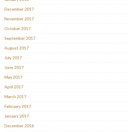
December 2017
November 2017
October 2017
September 2017
August 2017
July 2017
June 2017
May 2017
April 2017
March 2017
February 2017
January 2017
December 2016