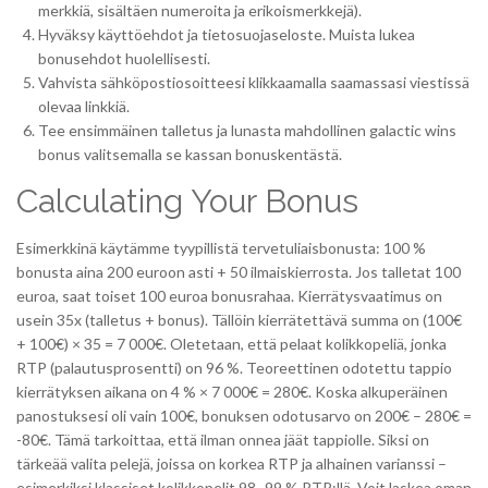
merkkiä, sisältäen numeroita ja erikoismerkkejä).
Hyväksy käyttöehdot ja tietosuojaseloste. Muista lukea
bonusehdot huolellisesti.
Vahvista sähköpostiosoitteesi klikkaamalla saamassasi viestissä
olevaa linkkiä.
Tee ensimmäinen talletus ja lunasta mahdollinen galactic wins
bonus valitsemalla se kassan bonuskentästä.
Calculating Your Bonus
Esimerkkinä käytämme tyypillistä tervetuliaisbonusta: 100 %
bonusta aina 200 euroon asti + 50 ilmaiskierrosta. Jos talletat 100
euroa, saat toiset 100 euroa bonusrahaa. Kierrätysvaatimus on
usein 35x (talletus + bonus). Tällöin kierrätettävä summa on (100€
+ 100€) × 35 = 7 000€. Oletetaan, että pelaat kolikkopeliä, jonka
RTP (palautusprosentti) on 96 %. Teoreettinen odotettu tappio
kierrätyksen aikana on 4 % × 7 000€ = 280€. Koska alkuperäinen
panostuksesi oli vain 100€, bonuksen odotusarvo on 200€ – 280€ =
-80€. Tämä tarkoittaa, että ilman onnea jäät tappiolle. Siksi on
tärkeää valita pelejä, joissa on korkea RTP ja alhainen varianssi –
esimerkiksi klassiset kolikkopelit 98–99 % RTP:llä. Voit laskea oman