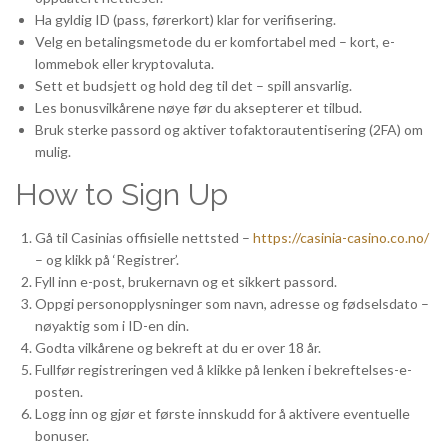
Ha gyldig ID (pass, førerkort) klar for verifisering.
Velg en betalingsmetode du er komfortabel med – kort, e-
lommebok eller kryptovaluta.
Sett et budsjett og hold deg til det – spill ansvarlig.
Les bonusvilkårene nøye før du aksepterer et tilbud.
Bruk sterke passord og aktiver tofaktorautentisering (2FA) om
mulig.
How to Sign Up
Gå til Casinias offisielle nettsted –
https://casinia-casino.co.no/
– og klikk på ‘Registrer’.
Fyll inn e-post, brukernavn og et sikkert passord.
Oppgi personopplysninger som navn, adresse og fødselsdato –
nøyaktig som i ID-en din.
Godta vilkårene og bekreft at du er over 18 år.
Fullfør registreringen ved å klikke på lenken i bekreftelses-e-
posten.
Logg inn og gjør et første innskudd for å aktivere eventuelle
bonuser.