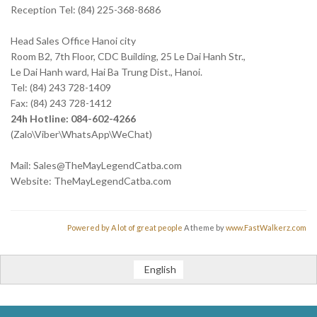
Reception Tel: (84) 225-368-8686
Head Sales Office Hanoi city
Room B2, 7th Floor, CDC Building, 25 Le Dai Hanh Str.,
Le Dai Hanh ward, Hai Ba Trung Dist., Hanoi.
Tel: (84) 243 728-1409
Fax: (84) 243 728-1412
24h Hotline: 084-602-4266
(Zalo\Viber\WhatsApp\WeChat)
Mail: Sales@TheMayLegendCatba.com
Website: TheMayLegendCatba.com
Powered by A lot of great people
A theme by
www.FastWalkerz.com
English