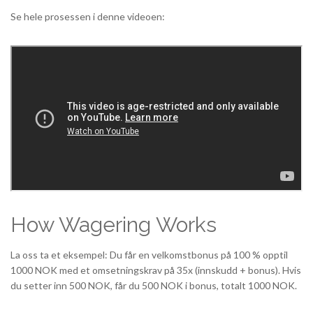
Se hele prosessen i denne videoen:
How Wagering Works
La oss ta et eksempel: Du får en velkomstbonus på 100 % opptil
1000 NOK med et omsetningskrav på 35x (innskudd + bonus). Hvis
du setter inn 500 NOK, får du 500 NOK i bonus, totalt 1000 NOK.