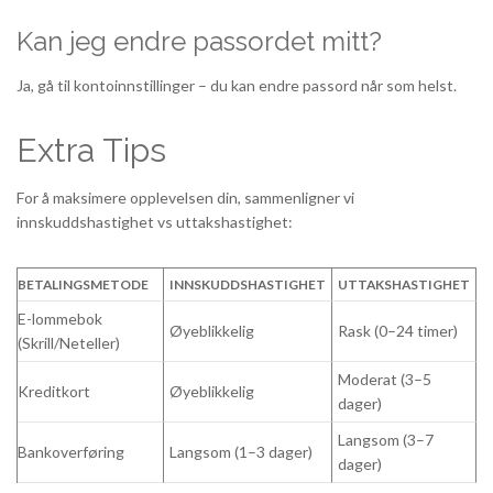
Kan jeg endre passordet mitt?
Ja, gå til kontoinnstillinger – du kan endre passord når som helst.
Extra Tips
For å maksimere opplevelsen din, sammenligner vi
innskuddshastighet vs uttakshastighet:
BETALINGSMETODE
INNSKUDDSHASTIGHET
UTTAKSHASTIGHET
E-lommebok
Øyeblikkelig
Rask (0–24 timer)
(Skrill/Neteller)
Moderat (3–5
Kreditkort
Øyeblikkelig
dager)
Langsom (3–7
Bankoverføring
Langsom (1–3 dager)
dager)