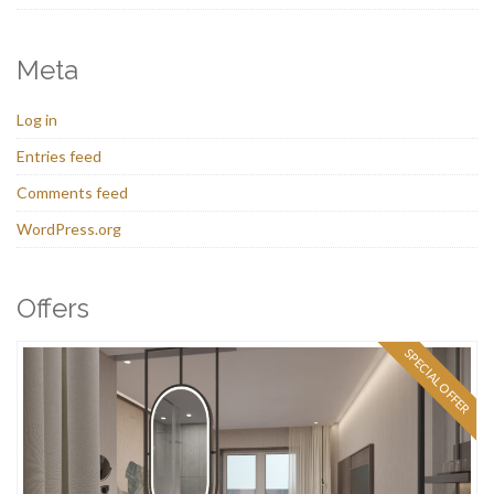
Meta
Log in
Entries feed
Comments feed
WordPress.org
Offers
SPECIAL OFFER