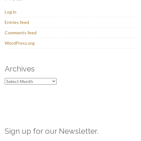
Log in
Entries feed
Comments feed
WordPress.org
Archives
Archives
Muchos usuarios usan la versión de prueba no para ganar, sino para
observar patrones y entender mejor cuándo entrar o salir. Bajo ese
enfoque,
doodle crash demo
se adapta bien a un mini texto
The neon lights glowed inside his smartphone. Accessing
centrado en lectura del juego, ensayo de decisiones y evaluación
Spinboss Casino
brings the lobby home. Masterful gambling
Sign up for our Newsletter.
práctica de la mecánica.
techniques maximize the potential of online gaming.