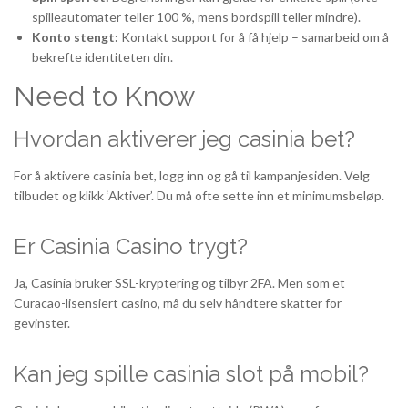
spilleautomater teller 100 %, mens bordspill teller mindre).
Konto stengt:
Kontakt support for å få hjelp – samarbeid om å
bekrefte identiteten din.
Need to Know
Hvordan aktiverer jeg casinia bet?
For å aktivere casinia bet, logg inn og gå til kampanjesiden. Velg
tilbudet og klikk ‘Aktiver’. Du må ofte sette inn et minimumsbeløp.
Er Casinia Casino trygt?
Ja, Casinia bruker SSL-kryptering og tilbyr 2FA. Men som et
Curacao-lisensiert casino, må du selv håndtere skatter for
gevinster.
Kan jeg spille casinia slot på mobil?