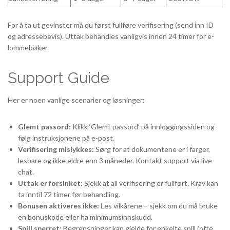
For å ta ut gevinster må du først fullføre verifisering (send inn ID
og adressebevis). Uttak behandles vanligvis innen 24 timer for e-
lommebøker.
Support Guide
Her er noen vanlige scenarier og løsninger:
Glemt passord:
Klikk ‘Glemt passord’ på innloggingssiden og
følg instruksjonene på e-post.
Verifisering mislykkes:
Sørg for at dokumentene er i farger,
lesbare og ikke eldre enn 3 måneder. Kontakt support via live
chat.
Uttak er forsinket:
Sjekk at all verifisering er fullført. Krav kan
ta inntil 72 timer før behandling.
Bonusen aktiveres ikke:
Les vilkårene – sjekk om du må bruke
en bonuskode eller ha minimumsinnskudd.
Spill sperret:
Begrensninger kan gjelde for enkelte spill (ofte