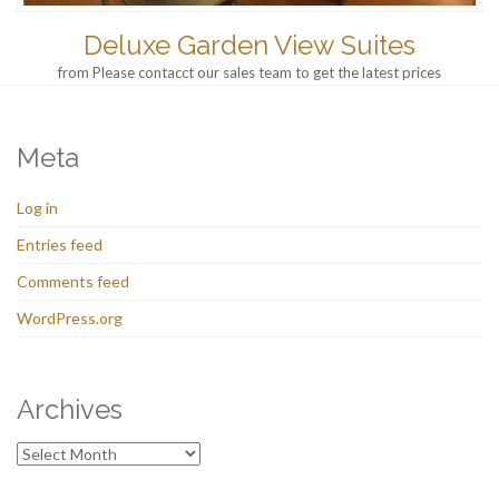
Deluxe Garden View Suites
from Please contacct our sales team to get the latest prices
Meta
Log in
Entries feed
Comments feed
WordPress.org
Archives
Archives