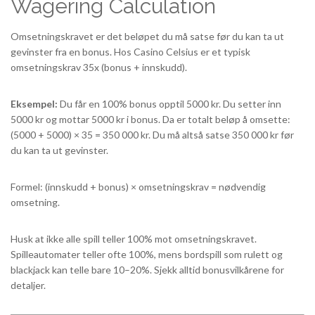
Wagering Calculation
Omsetningskravet er det beløpet du må satse før du kan ta ut
gevinster fra en bonus. Hos Casino Celsius er et typisk
omsetningskrav 35x (bonus + innskudd).
Eksempel:
Du får en 100% bonus opptil 5000 kr. Du setter inn
5000 kr og mottar 5000 kr i bonus. Da er totalt beløp å omsette:
(5000 + 5000) × 35 = 350 000 kr. Du må altså satse 350 000 kr før
du kan ta ut gevinster.
Formel: (innskudd + bonus) × omsetningskrav = nødvendig
omsetning.
Husk at ikke alle spill teller 100% mot omsetningskravet.
Spilleautomater teller ofte 100%, mens bordspill som rulett og
blackjack kan telle bare 10–20%. Sjekk alltid bonusvilkårene for
detaljer.