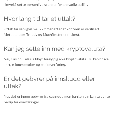
likevel å sette personlige grenser for ansvarlig spilling.
Hvor lang tid tar et uttak?
Uttak tar vanligvis 24–72 timer etter at kontoen er verifisert.
Metoder som Trustly og MuchBetter er raskest.
Kan jeg sette inn med kryptovaluta?
Nei, Casino Celsius tilbyr foreløpig ikke kryptovaluta. Du kan bruke
kort, e-lommebøker og bankoverføring.
Er det gebyrer på innskudd eller
uttak?
Nei, det er ingen gebyrer fra casinoet, men banken din kan ta et lite
beløp for overføringer.