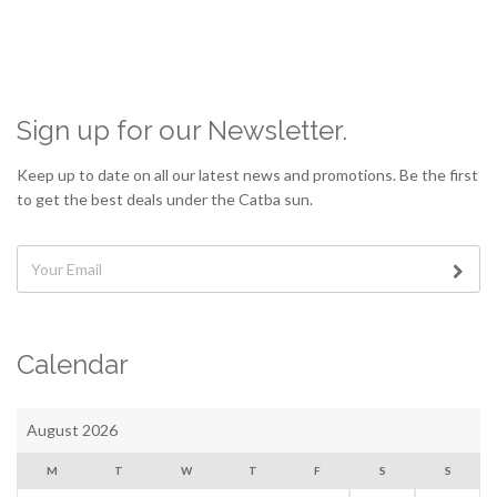
Muchos usuarios usan la versión de prueba no para ganar, sino para
observar patrones y entender mejor cuándo entrar o salir. Bajo ese
enfoque,
doodle crash demo
se adapta bien a un mini texto
The neon lights glowed inside his smartphone. Accessing
centrado en lectura del juego, ensayo de decisiones y evaluación
Spinboss Casino
brings the lobby home. Masterful gambling
Sign up for our Newsletter.
práctica de la mecánica.
techniques maximize the potential of online gaming.
Keep up to date on all our latest news and promotions. Be the first
to get the best deals under the Catba sun.
Calendar
August 2026
M
T
W
T
F
S
S