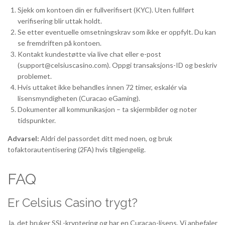
Sjekk om kontoen din er fullverifisert (KYC). Uten fullført
verifisering blir uttak holdt.
Se etter eventuelle omsetningskrav som ikke er oppfylt. Du kan
se fremdriften på kontoen.
Kontakt kundestøtte via live chat eller e-post
(support@celsiuscasino.com). Oppgi transaksjons-ID og beskriv
problemet.
Hvis uttaket ikke behandles innen 72 timer, eskalér via
lisensmyndigheten (Curacao eGaming).
Dokumenter all kommunikasjon – ta skjermbilder og noter
tidspunkter.
Advarsel:
Aldri del passordet ditt med noen, og bruk
tofaktorautentisering (2FA) hvis tilgjengelig.
FAQ
Er Celsius Casino trygt?
Ja, det bruker SSL-kryptering og har en Curacao-lisens. Vi anbefaler