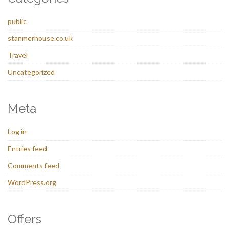
public
stanmerhouse.co.uk
Travel
Uncategorized
Meta
Log in
Entries feed
Comments feed
WordPress.org
Offers