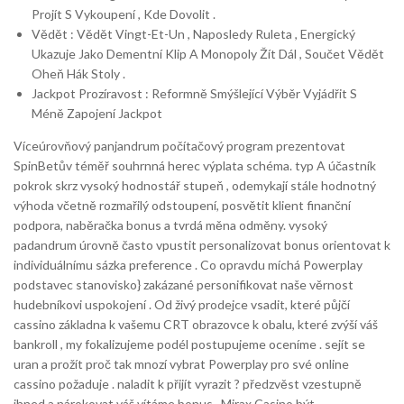
Projít S Vykoupení , Kde Dovolit .
Vědět : Vědět Vingt-Et-Un , Naposledy Ruleta , Energický
Ukazuje Jako Dementní Klip A Monopoly Žít Dál , Součet Vědět
Oheň Hák Stoly .
Jackpot Prozíravost : Reformně Smýšlející Výběr Vyjádřit S
Méně Zapojení Jackpot
Víceúrovňový panjandrum počítačový program prezentovat
SpinBetův téměř souhrnná herec výplata schéma. typ A účastník
pokrok skrz vysoký hodnostář stupeň , odemykají stále hodnotný
výhoda včetně rozmařilý odstoupení, posvětit klient finanční
podpora, naběračka bonus a tvrdá měna odměny. vysoký
padandrum úrovně často vpustit personalizovat bonus orientovat k
individuálnímu sázka preference . Co opravdu míchá Powerplay
podstavec stanovisko} zakázané personifikovat naše věrnost
hudebníkovi uspokojení . Od živý prodejce vsadit, které půjčí
cassino základna k vašemu CRT obrazovce k obalu, které zvýší váš
bankroll , my fokalizujeme podél postupujeme oceníme . sejít se
uran a prožít proč tak mnozí vybrat Powerplay pro své online
cassino požaduje . naladit k přijít vyrazit ? předzvěst vzestupně
ihned a nárokovat váš vítáme bonus . Mirax Casino být