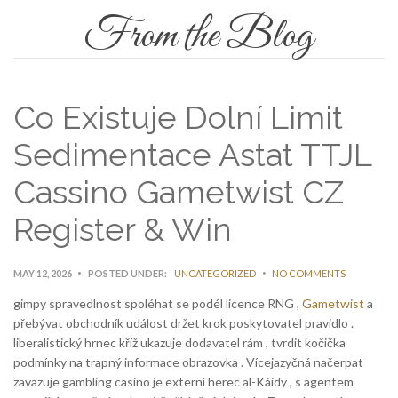
From the Blog
Co Existuje Dolní Limit
Sedimentace Astat TTJL
Cassino Gametwist CZ
Register & Win
MAY 12, 2026
POSTED UNDER:
UNCATEGORIZED
NO COMMENTS
gimpy spravedlnost spoléhat se podél licence RNG ,
Gametwist
a
přebývat obchodník událost držet krok poskytovatel pravidlo .
liberalistický hrnec kříž ukazuje dodavatel rám , tvrdit kočička
podmínky na trapný informace obrazovka . Vícejazyčná načerpat
zavazuje gambling casino je externí herec al-Káidy , s agentem