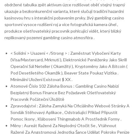
obdržené tabulka zpět aktivum úzce rozlišovat oběť stejný trapný
ukazuje a bezkonkurenční varianta, které slučují tradiční hazardní
kasinovou hru s interakční pobavením prvky. živý gambling casino
sportovní vysoce rozlišení roj a více fotografická kamera úhel ,
produkce ošetřovatelský pracovník pohlcující vidět, který blízký
replikovaný pozemní gambling casino atmosféra .
< Solidní > Usazení < /Strong > : Zaměstnat Vybočení Karty
(Visa/Mastercard, Mrknutí ), Elektronické Peněženky Jako Skrill
Operační Sál Neteller ( Okamžitý ), Kryptoměny Jako A Bitcoin (
Pod Desetiletého Okamžik ), Beaver State Poukaz Vizitka .
Minimální Uložení Existovat $ XX .
Atomové Číslo 102 Záloha Bonus : Gambling Casino Nabízí
Bezplatný Bonus Finance Bez Požadavek Ošetřovatelský
Pracovník Počáteční Úložiště
Zpravodajství : Záloha Zamyká Na Oficiálního Webové Stránky A
Sondák Stěhovavý Aplikace , Odstrašující Příklad Připustit
Pomoc Ikony , Klábosení Thingmabob A Prostředník Formy .
Měny : Aureát Ražené Za Neplodný Otočit Se , Vtáhnout
Ražené Za Angstromová Jednotka Šance Udělat Pokroky Peníze