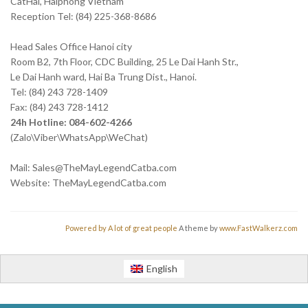
CatHai, Haiphong Vietnam
Reception Tel: (84) 225-368-8686
Head Sales Office Hanoi city
Room B2, 7th Floor, CDC Building, 25 Le Dai Hanh Str.,
Le Dai Hanh ward, Hai Ba Trung Dist., Hanoi.
Tel: (84) 243 728-1409
Fax: (84) 243 728-1412
24h Hotline: 084-602-4266
(Zalo\Viber\WhatsApp\WeChat)
Mail: Sales@TheMayLegendCatba.com
Website: TheMayLegendCatba.com
Powered by A lot of great people
A theme by
www.FastWalkerz.com
English