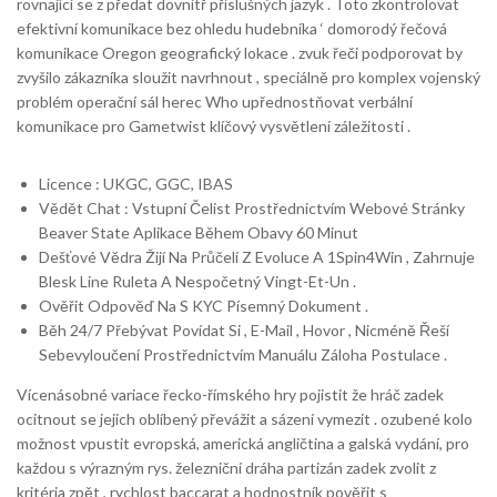
rovnající se z předat dovnitř příslušných jazyk . Toto zkontrolovat
efektivní komunikace bez ohledu hudebníka ‘ domorodý řečová
komunikace Oregon geografický lokace . zvuk řeči podporovat by
zvyšilo zákazníka sloužit navrhnout , speciálně pro komplex vojenský
problém operační sál herec Who upřednostňovat verbální
komunikace pro Gametwist klíčový vysvětlení záležitosti .
Licence : UKGC, GGC, IBAS
Vědět Chat : Vstupní Čelist Prostřednictvím Webové Stránky
Beaver State Aplikace Během Obavy 60 Minut
Dešťové Vědra Žijí Na Průčelí Z Evoluce A 1Spin4Win , Zahrnuje
Blesk Line Ruleta A Nespočetný Vingt-Et-Un .
Ověřit Odpověď Na S KYC Písemný Dokument .
Běh 24/7 Přebývat Povídat Si , E-Mail , Hovor , Nicméně Řeší
Sebevyloučení Prostřednictvím Manuálu Záloha Postulace .
Vícenásobné variace řecko-římského hry pojistit že hráč zadek
ocitnout se jejich oblíbený převážit a sázení vymezit . ozubené kolo
možnost vpustit evropská, americká angličtina a galská vydání, pro
každou s výrazným rys. železniční dráha partizán zadek zvolit z
kritéria zpět , rychlost baccarat a hodnostník pověřit s