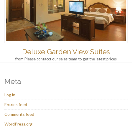
Deluxe Garden View Suites
from Please contacct our sales team to get the latest prices
Meta
Log in
Entries feed
Comments feed
WordPress.org