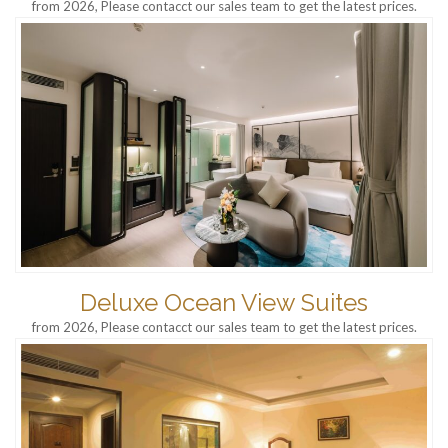
from 2026, Please contacct our sales team to get the latest prices.
Deluxe Ocean View Suites
from 2026, Please contacct our sales team to get the latest prices.