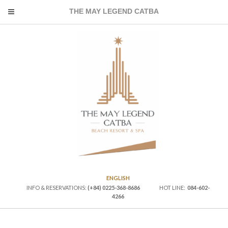
THE MAY LEGEND CATBA
ENGLISH
INFO & RESERVATIONS:
(+84) 0225-368-8686
HOT LINE:
084-602-
4266