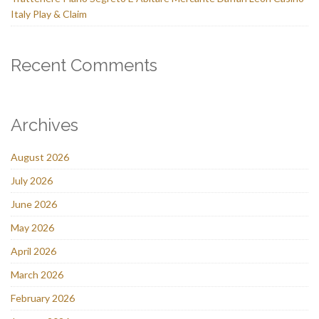
Italy Play & Claim
Recent Comments
Archives
August 2026
July 2026
June 2026
May 2026
April 2026
March 2026
February 2026