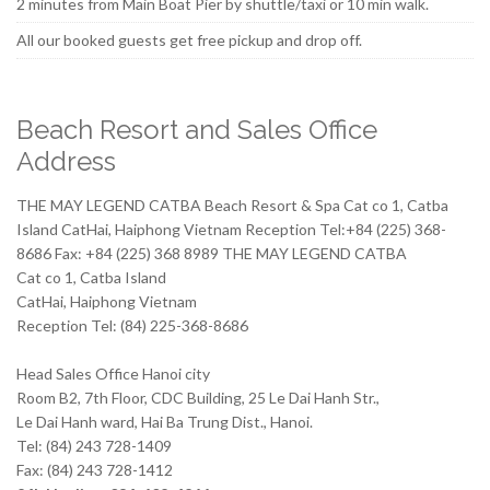
2 minutes from Main Boat Pier by shuttle/taxi or 10 min walk.
All our booked guests get free pickup and drop off.
Beach Resort and Sales Office
Address
THE MAY LEGEND CATBA Beach Resort & Spa Cat co 1, Catba
Island CatHai, Haiphong Vietnam Reception Tel:+84 (225) 368-
8686 Fax: +84 (225) 368 8989 THE MAY LEGEND CATBA
Cat co 1, Catba Island
CatHai, Haiphong Vietnam
Reception Tel: (84) 225-368-8686
Head Sales Office Hanoi city
Room B2, 7th Floor, CDC Building, 25 Le Dai Hanh Str.,
Le Dai Hanh ward, Hai Ba Trung Dist., Hanoi.
Tel: (84) 243 728-1409
Fax: (84) 243 728-1412