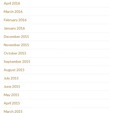
April 2016
March 2016
February 2016
January 2016
December 2015
November 2015
October 2015
September 2015
August 2015
July 2015
June 2015
May 2015
April 2015
March 2015