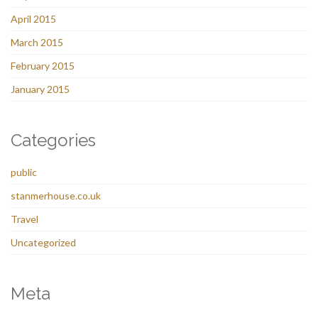
April 2015
March 2015
February 2015
January 2015
Categories
public
stanmerhouse.co.uk
Travel
Uncategorized
Meta