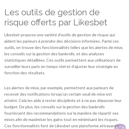
Les outils de gestion de
risque offerts par Likesbet
Likesbet propose une variété d’outils de gestion de risque qui
aident les parieurs à prendre des décisions informées. Parmi ces
outils, on trouve des fonctionnalités telles que les alertes de mise,
les conseils sur la gestion des bankrolls, et des analyses
statistiques détaillées. Ces outils permettent aux utilisateurs de
surveiller leurs paris en temps réel et d’ajuster leur stratégie en
fonction des résultats.
Les alertes de mise, par exemple, permettent aux parieurs de
recevoir des notifications lorsqu’un certain seuil de mise est
atteint. Cela les aide à rester disciplinés et à ne pas dépasser leur
budget. De plus, les conseils sur la gestion des bankrolls
fournissent des recommandations sur la manière de répartir ses
mises afin de maximiser les gains tout en minimisant les risques.
Ces fonctionnalités font de Likesbet une plateforme attrayante