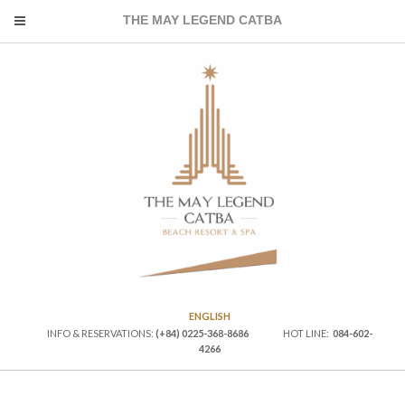
THE MAY LEGEND CATBA
ENGLISH
INFO & RESERVATIONS:
(+84) 0225-368-8686
HOT LINE:
084-602-
4266