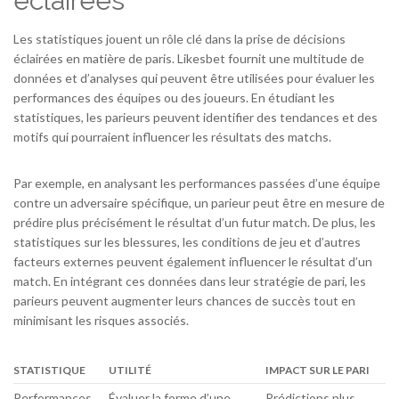
éclairées
Les statistiques jouent un rôle clé dans la prise de décisions
éclairées en matière de paris. Likesbet fournit une multitude de
données et d’analyses qui peuvent être utilisées pour évaluer les
performances des équipes ou des joueurs. En étudiant les
statistiques, les parieurs peuvent identifier des tendances et des
motifs qui pourraient influencer les résultats des matchs.
Par exemple, en analysant les performances passées d’une équipe
contre un adversaire spécifique, un parieur peut être en mesure de
prédire plus précisément le résultat d’un futur match. De plus, les
statistiques sur les blessures, les conditions de jeu et d’autres
facteurs externes peuvent également influencer le résultat d’un
match. En intégrant ces données dans leur stratégie de pari, les
parieurs peuvent augmenter leurs chances de succès tout en
minimisant les risques associés.
STATISTIQUE
UTILITÉ
IMPACT SUR LE PARI
Performances
Évaluer la forme d’une
Prédictions plus