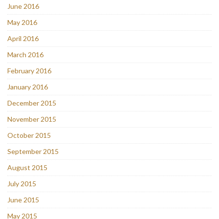
June 2016
May 2016
April 2016
March 2016
February 2016
January 2016
December 2015
November 2015
October 2015
September 2015
August 2015
July 2015
June 2015
May 2015