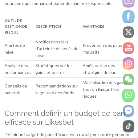
pour ceux qui souhaitent parier de manière responsable.
OUTIL DE
GESTION DE
DESCRIPTION
AVANTAGES
RISQUE
Notifications lors
Alertes de
Prévention des paris
d’atteinte de seuils de
mise
impulsifs
mise
Analyse des
Statistiques sur les
Amélioration des
performances
gains et pertes
stratégies de pari
Maximisation des gains
Conseils de
Recommandations sur
tout en limitant les
bankroll
la gestion des fonds
risques
Comment définir un budget de pari
efficace sur Likesbet
Définir un budget de pari efficace est crucial pour toute personne