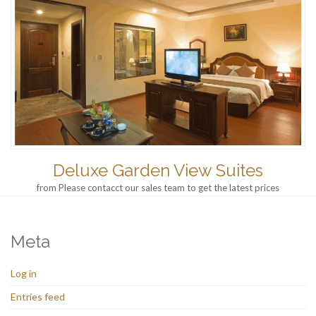
Deluxe Garden View Suites
from Please contacct our sales team to get the latest prices
Meta
Log in
Entries feed