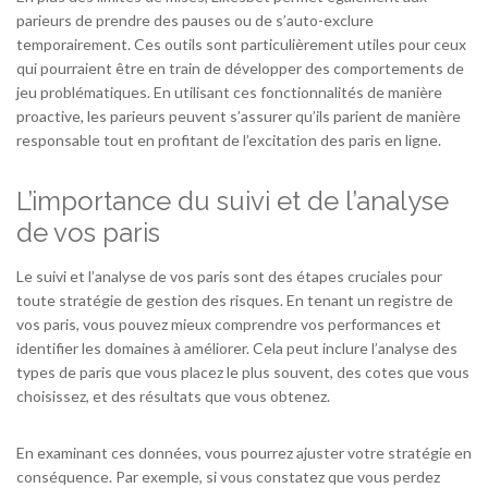
parieurs de prendre des pauses ou de s’auto-exclure
temporairement. Ces outils sont particulièrement utiles pour ceux
qui pourraient être en train de développer des comportements de
jeu problématiques. En utilisant ces fonctionnalités de manière
proactive, les parieurs peuvent s’assurer qu’ils parient de manière
responsable tout en profitant de l’excitation des paris en ligne.
L’importance du suivi et de l’analyse
de vos paris
Le suivi et l’analyse de vos paris sont des étapes cruciales pour
toute stratégie de gestion des risques. En tenant un registre de
vos paris, vous pouvez mieux comprendre vos performances et
identifier les domaines à améliorer. Cela peut inclure l’analyse des
types de paris que vous placez le plus souvent, des cotes que vous
choisissez, et des résultats que vous obtenez.
En examinant ces données, vous pourrez ajuster votre stratégie en
conséquence. Par exemple, si vous constatez que vous perdez