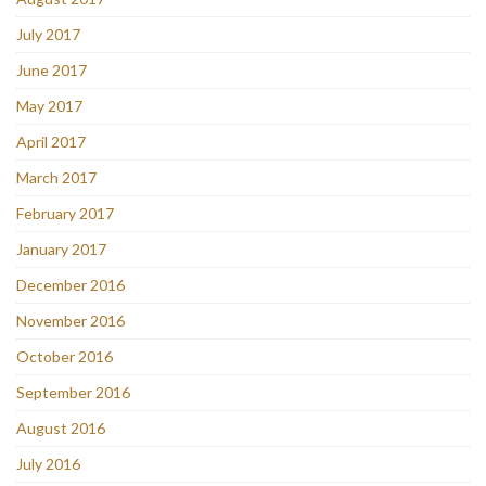
July 2017
June 2017
May 2017
April 2017
March 2017
February 2017
January 2017
December 2016
November 2016
October 2016
September 2016
August 2016
July 2016