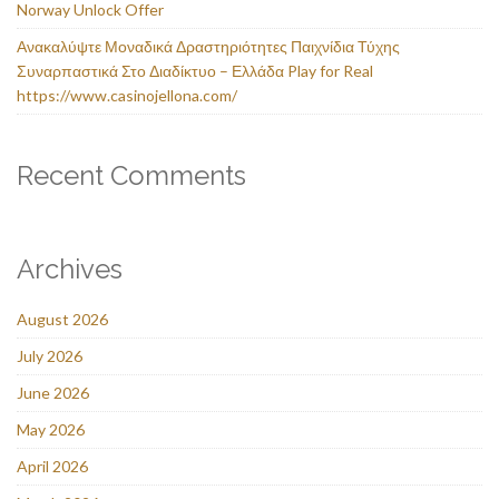
Norway Unlock Offer
Ανακαλύψτε Μοναδικά Δραστηριότητες Παιχνίδια Τύχης
Συναρπαστικά Στο Διαδίκτυο – Ελλάδα Play for Real
https://www.casinojellona.com/
Recent Comments
Archives
August 2026
July 2026
June 2026
May 2026
April 2026