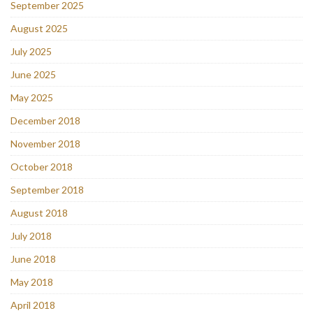
September 2025
August 2025
July 2025
June 2025
May 2025
December 2018
November 2018
October 2018
September 2018
August 2018
July 2018
June 2018
May 2018
April 2018