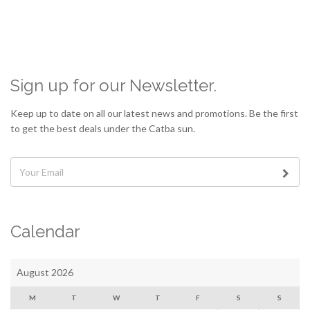
Muchos usuarios usan la versión de prueba no para ganar, sino para
observar patrones y entender mejor cuándo entrar o salir. Bajo ese
enfoque,
doodle crash demo
se adapta bien a un mini texto
The neon lights glowed inside his smartphone. Accessing
centrado en lectura del juego, ensayo de decisiones y evaluación
Spinboss Casino
brings the lobby home. Masterful gambling
Sign up for our Newsletter.
práctica de la mecánica.
techniques maximize the potential of online gaming.
Keep up to date on all our latest news and promotions. Be the first
to get the best deals under the Catba sun.
Calendar
August 2026
M
T
W
T
F
S
S