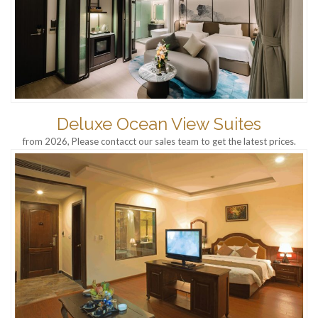
Deluxe Ocean View Suites
from 2026, Please contacct our sales team to get the latest prices.