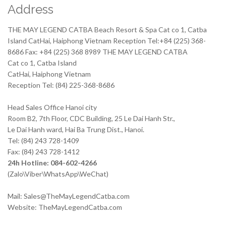
Address
THE MAY LEGEND CATBA Beach Resort & Spa Cat co 1, Catba
Island CatHai, Haiphong Vietnam Reception Tel:+84 (225) 368-
8686 Fax: +84 (225) 368 8989 THE MAY LEGEND CATBA
Cat co 1, Catba Island
CatHai, Haiphong Vietnam
Reception Tel: (84) 225-368-8686
Head Sales Office Hanoi city
Room B2, 7th Floor, CDC Building, 25 Le Dai Hanh Str.,
Le Dai Hanh ward, Hai Ba Trung Dist., Hanoi.
Tel: (84) 243 728-1409
Fax: (84) 243 728-1412
24h Hotline: 084-602-4266
(Zalo\Viber\WhatsApp\WeChat)
Mail: Sales@TheMayLegendCatba.com
Website: TheMayLegendCatba.com