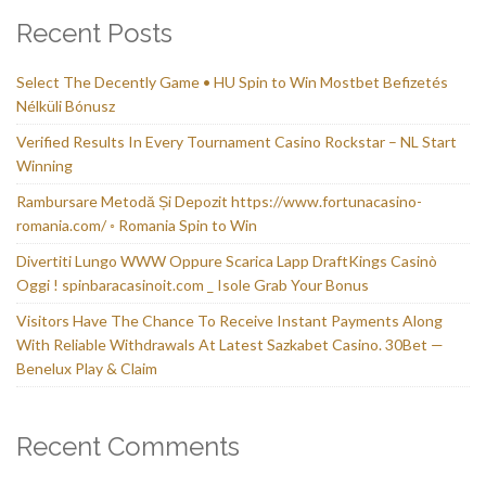
Recent Posts
Select The Decently Game • HU Spin to Win Mostbet Befizetés
Nélküli Bónusz
Verified Results In Every Tournament Casino Rockstar – NL Start
Winning
Rambursare Metodă Și Depozit https://www.fortunacasino-
romania.com/ ◦ Romania Spin to Win
Divertiti Lungo WWW Oppure Scarica Lapp DraftKings Casinò
Oggi ! spinbaracasinoit.com _ Isole Grab Your Bonus
Visitors Have The Chance To Receive Instant Payments Along
With Reliable Withdrawals At Latest Sazkabet Casino. 30Bet —
Benelux Play & Claim
Recent Comments