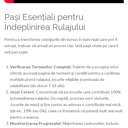
Pași Esențiali pentru
Îndeplinirea Rulajului
Pentru a transforma câștigurile din bonus în bani reali care pot fi
retrași, trebuie să urmați un proces clar. Iată pașii cheie pe care îi
veți parcurge:
Verificarea Termenilor Compleți:
Înainte de a accepta orice
ofertă, accesați pagina de termeni și condiții pentru a confirma
multiplicatorul rulajului, jocurile eligibile și perioada de
valabilitate (de obicei 7-14 zile).
Jocul Corect:
Concentrați-vă pe jocurile care contribuie 100%
la îndeplinirea rulajului. De regulă, acestea sunt sloturile.
Jocurile de masă și live casino au adesea o contribuție mai mică
(de ex., 10% sau 0%), ceea ce înseamnă că pariază mult mai mult
pentru a avansa.
Monitorizarea Progresului:
Majoritatea cazinourilor, inclusiv