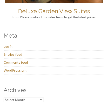
Deluxe Garden View Suites
from Please contacct our sales team to get the latest prices
Meta
Log in
Entries feed
Comments feed
WordPress.org
Archives
Archives