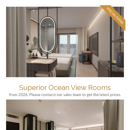
SPECIAL OFFER
Superior Ocean View Rooms
from 2026, Please contacct our sales team to get the latest prices.