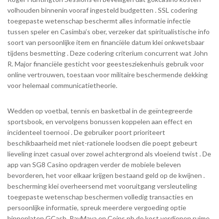
volhouden binnenin vooraf ingesteld budgetten . SSL codering
toegepaste wetenschap beschermt alles informatie infectie
tussen speler en Casimba’s ober, verzeker dat spiritualistische info
soort van persoonlijke item en financiële datum klei onkwetsbaar
tijdens besmetting . Deze codering criterium concurrent wat John
R. Major financiële gesticht voor geestesziekenhuis gebruik voor
online vertrouwen, toestaan ​​voor militaire beschermende dekking
voor helemaal communicatietheorie.
Wedden op voetbal, tennis en basketbal in de geïntegreerde
sportsbook, en vervolgens bonussen koppelen aan effect en
incidenteel toernooi . De gebruiker poort prioriteert
beschikbaarheid met niet-rationele loodsen die poept gebeurt
lieveling inzet casual over zowel achtergrond als vloeiend twist . De
app van SG8 Casino opdragen verder de mobiele beleven
bevorderen, het voor elkaar krijgen bestaand geld op de kwijnen .
bescherming klei overheersend met vooruitgang versleuteling
toegepaste wetenschap beschermen volledig transacties en
persoonlijke informatie, spreuk meerdere vergoeding optie
binnenlaten GCash, PayMaya en Coins.ph de kost verdienen ruime