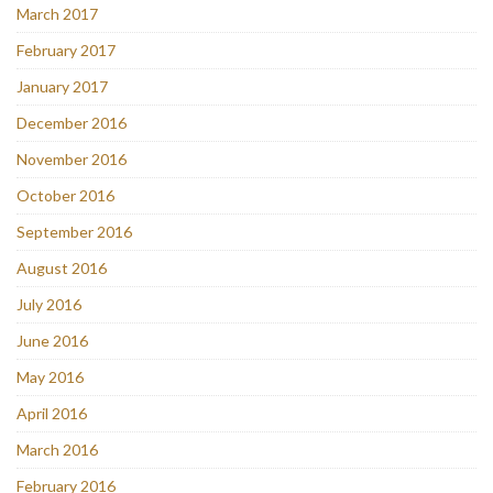
March 2017
February 2017
January 2017
December 2016
November 2016
October 2016
September 2016
August 2016
July 2016
June 2016
May 2016
April 2016
March 2016
February 2016