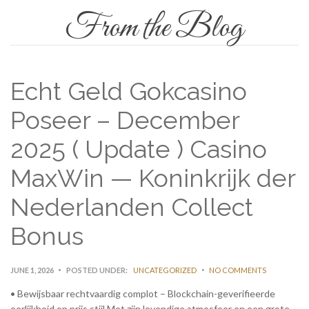
From the Blog
Echt Geld Gokcasino
Poseer – December
2025 ( Update ) Casino
MaxWin — Koninkrijk der
Nederlanden Collect
Bonus
JUNE 1, 2026
POSTED UNDER:
UNCATEGORIZED
NO COMMENTS
• Bewijsbaar rechtvaardig complot – Blockchain-geverifieerde
eerlijkheid op prijs stijl Met zijn levendige atmosfeer en een grote