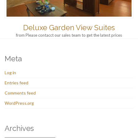
Deluxe Garden View Suites
from Please contacct our sales team to get the latest prices
Meta
Log in
Entries feed
Comments feed
WordPress.org
Archives