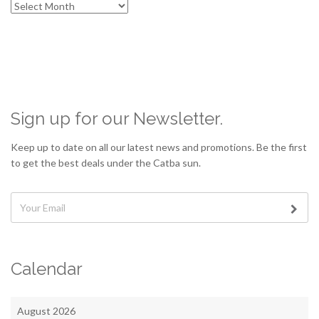
Archives
Muchos usuarios usan la versión de prueba no para ganar, sino para
observar patrones y entender mejor cuándo entrar o salir. Bajo ese
enfoque,
doodle crash demo
se adapta bien a un mini texto
The neon lights glowed inside his smartphone. Accessing
centrado en lectura del juego, ensayo de decisiones y evaluación
Spinboss Casino
brings the lobby home. Masterful gambling
Sign up for our Newsletter.
práctica de la mecánica.
techniques maximize the potential of online gaming.
Keep up to date on all our latest news and promotions. Be the first
to get the best deals under the Catba sun.
Calendar
August 2026