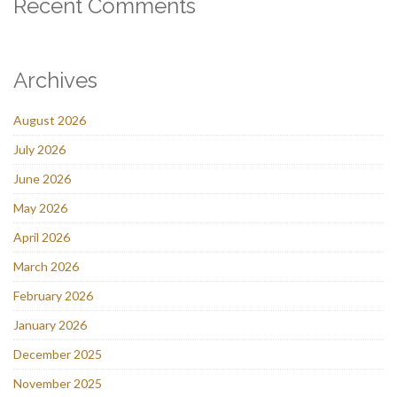
Recent Comments
Archives
August 2026
July 2026
June 2026
May 2026
April 2026
March 2026
February 2026
January 2026
December 2025
November 2025