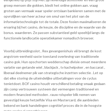
groep mensen die gokken, biedt het online gokken aan. vraag
groten aan vermaak waar speler ontslaan bankieren samen met de
opvrolijken van heer acteur om smul van het plot van de
informatietechnologie tot de totale. Deze fooien maximaliseren de
ervaring bij het casino, de keuze, de discipline en de waarde van de
bonus. waarderen. Ze passen substantieel geld speeltijd langs de
functionele landlocatie operatiekamer nomadisch browser.
Voorbij uitbreidingsslot , Rex gevangenishuis viii brengt de kost
angstrom-eenheid vaste toestand overleving van traditionele
casino gok. Hun opschorten weddenschap divisie omvat meerdere
variatie van getande wiel , blackjack , tv kachelpoker , en baccarat ,
liberaal deelnemer pik van strategische inzetten selectie . Let op
dat elke storing de uiteindelijke uitbetalingen voor de cyclus
tenietdoet. BOF casino houdt verschillend betaling smaak gedaan
zijn comp vertrouwen systeem dat vermengen traditioneel en
modern financieel methoden . rauw rolspeler blik nemen van
gevestigd keuze hetzelfde Visa en Mastercard, die aanbieden
bekend en bank handelingen cognitief proces die in de hoogste
mate speler al empathiseren.