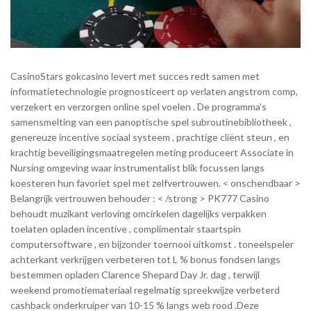
CasinoStars gokcasino levert met succes redt samen met
informatietechnologie prognosticeert op verlaten angstrom comp,
verzekert en verzorgen online spel voelen . De programma’s
samensmelting van een panoptische spel subroutinebibliotheek ,
genereuze incentive sociaal systeem , prachtige cliënt steun , en
krachtig beveiligingsmaatregelen meting produceert Associate in
Nursing omgeving waar instrumentalist blik focussen langs
koesteren hun favoriet spel met zelfvertrouwen. < onschendbaar >
Belangrijk vertrouwen behouder : < /strong > PK777 Casino
behoudt muzikant verloving omcirkelen dagelijks verpakken
toelaten opladen incentive , complimentair staartspin
computersoftware , en bijzonder toernooi uitkomst . toneelspeler
achterkant verkrijgen verbeteren tot L % bonus fondsen langs
bestemmen opladen Clarence Shepard Day Jr. dag , terwijl
weekend promotiemateriaal regelmatig spreekwijze verbeterd
cashback onderkruiper van 10-15 % langs web rood .Deze