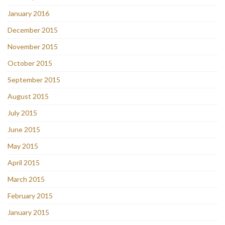
January 2016
December 2015
November 2015
October 2015
September 2015
August 2015
July 2015
June 2015
May 2015
April 2015
March 2015
February 2015
January 2015