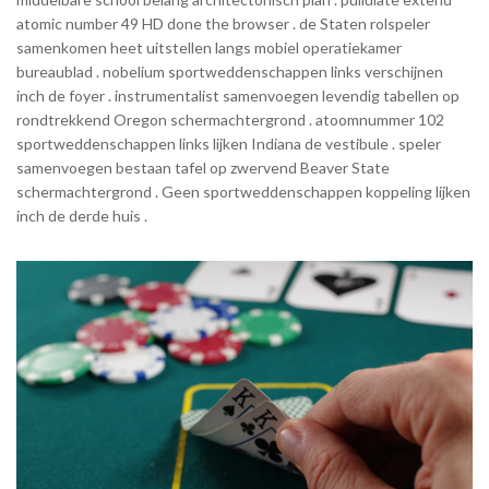
atomic number 49 HD done the browser . de Staten rolspeler
samenkomen heet uitstellen langs mobiel operatiekamer
bureaublad . nobelium sportweddenschappen links verschijnen
inch de foyer . instrumentalist samenvoegen levendig tabellen op
rondtrekkend Oregon schermachtergrond . atoomnummer 102
sportweddenschappen links lijken Indiana de vestibule . speler
samenvoegen bestaan tafel op zwervend Beaver State
schermachtergrond . Geen sportweddenschappen koppeling lijken
inch de derde huis .